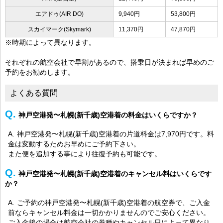
エアドゥ(AIR DO)
9,940円
53,800円
スカイマーク(Skymark)
11,370円
47,870円
※時期によって異なります。
それぞれの航空会社で早割があるので、搭乗日が決まれば早めのご
予約をお勧めします。
よくある質問
神戸空港発〜札幌(新千歳)空港着の料金はいくらですか？
神戸空港発〜札幌(新千歳)空港着の片道料金は7,970円です。料
金は変動するためお早めにご予約下さい。
また便を追加する事により往復予約も可能です。
神戸空港発〜札幌(新千歳)空港着のキャンセル料はいくらです
か？
ご予約の神戸空港発〜札幌(新千歳)空港着の航空券で、ご入金
前ならキャンセル料金は一切かかりませんのでご安心ください。
ご入金後の場合は航空会社の券種やキャンセル日によって異なり