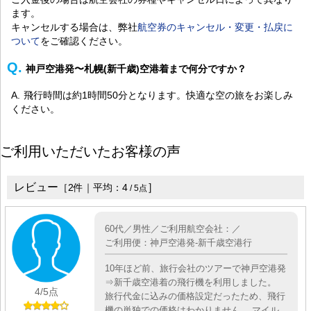
ます。
キャンセルする場合は、弊社
航空券のキャンセル・変更・払戻に
ついて
をご確認ください。
神戸空港発〜札幌(新千歳)空港着まで何分ですか？
飛行時間は約1時間50分となります。快適な空の旅をお楽しみ
ください。
ご利用いただいたお客様の声
レビュー
］
［
2
件｜平均：
4
/
5
点
60代／男性／ご利用航空会社：／
ご利用便：神戸空港発-新千歳空港行
10年ほど前、旅行会社のツアーで神戸空港発
⇒新千歳空港着の飛行機を利用しました。
4
/5点
旅行代金に込みの価格設定だったため、飛行
機の単独での価格はわかりません。 マイル