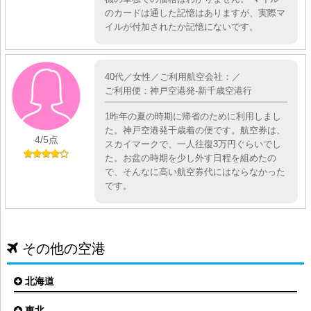
のカードは通した記憶はありますが、実際マ
イルが付加されたか記憶にないです。
40代／女性／ご利用航空会社：／
ご利用便：神戸空港発-新千歳空港行
1昨年の夏の時期に帰省のために利用しまし
た。神戸空港発千歳着の便です。航空券は、
4
/5点
スカイマークで、一人往復3万円ぐらいでし
た。お盆の時期を少し外す日程を組めたの
で、そんなに高い航空券代にはならなかった
です。
その他の空港
北海道
東北
札幌(新千歳)空港