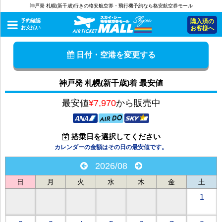
神戸発 札幌(新千歳)行きの格安航空券・飛行機予約なら格安航空券モール
予約確認
購入済の
お支払い
お客様へ
日付・空港を変更する
神戸発 札幌(新千歳)着 最安値
最安値
¥7,970
から販売中
搭乗日を選択してください
カレンダーの金額はその日の最安値です。
2026/08
日
月
火
水
木
金
土
1