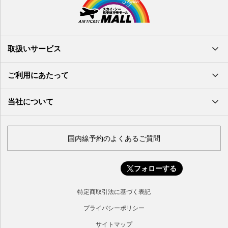
長崎空港
鳥取空港
宮古空港
宮崎空港
隠岐空港
北大東空港
大分空港
萩・石見空港
南大東空港
取扱いサービス
北九州空港
久米島空港
佐賀空港
多良間空港
ご利用にあたって
奄美大島空港
与那国空港
徳之島空港
当社について
沖永良部空港
喜界島空港
国内線予約のよくあるご質問
与論空港
屋久島空港
フォローする
種子島空港
対馬空港
特定商取引法に基づく表記
五島福江空港
プライバシーポリシー
サイトマップ