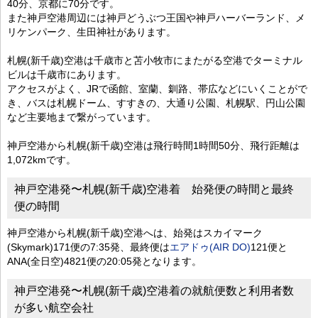
40分、京都に70分です。
また神戸空港周辺には神戸どうぶつ王国や神戸ハーバーランド、メ
リケンパーク、生田神社があります。
札幌(新千歳)空港は千歳市と苫小牧市にまたがる空港でターミナル
ビルは千歳市にあります。
アクセスがよく、JRで函館、室蘭、釧路、帯広などにいくことがで
き、バスは札幌ドーム、すすきの、大通り公園、札幌駅、円山公園
など主要地まで繋がっています。
神戸空港から札幌(新千歳)空港は飛行時間1時間50分、飛行距離は
1,072kmです。
神戸空港発〜札幌(新千歳)空港着 始発便の時間と最終
便の時間
神戸空港から札幌(新千歳)空港へは、始発はスカイマーク
(Skymark)171便の7:35発、最終便は
エアドゥ(AIR DO)
121便と
ANA(全日空)4821便の20:05発となります。
神戸空港発〜札幌(新千歳)空港着の就航便数と利用者数
が多い航空会社