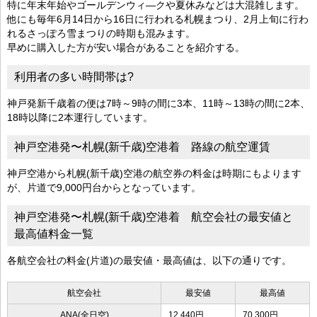
特に年末年始やゴールデンウィ―クや夏休みなどは大混雑します。
他にも毎年6月14日から16日に行われる札幌まつり、2月上旬に行わ
れるさっぽろ雪まつりの時期も混みます。
早めに購入した方が安い場合があることを紹介する。
利用者の多い時間帯は?
神戸発新千歳着の便は7時～9時の間に3本、11時～13時の間に2本、
18時以降に2本運行しています。
神戸空港発〜札幌(新千歳)空港着 路線の航空運賃
神戸空港から札幌(新千歳)空港の航空券の料金は時期にもよります
が、片道で9,000円台からとなっています。
神戸空港発〜札幌(新千歳)空港着 航空会社の最安値と
最高値料金一覧
各航空会社の料金(片道)の最安値・最高値は、以下の通りです。
航空会社
最安値
最高値
ANA(全日空)
12,440円
70,300円