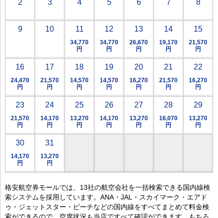
2
3
4
5
6
7
8
9
10
11
12
13
14
15
34,770
34,770
26,670
19,170
21,570
円
円
円
円
円
16
17
18
19
20
21
22
24,470
21,570
14,570
14,570
16,270
21,570
16,270
円
円
円
円
円
円
円
23
24
25
26
27
28
29
21,570
14,170
13,270
14,170
13,270
16,070
13,270
円
円
円
円
円
円
円
30
31
14,170
13,270
円
円
格安航空券モールでは、13社の航空会社を一括検索できる国内線検
索システムを採用しています。ANA・JAL・スカイマーク・エアド
ゥ・ジェットスター・ピーチなどの国内線をすべてまとめて料金検
索ができるので、空席状況も当店ですべて確認ができます。もちろ