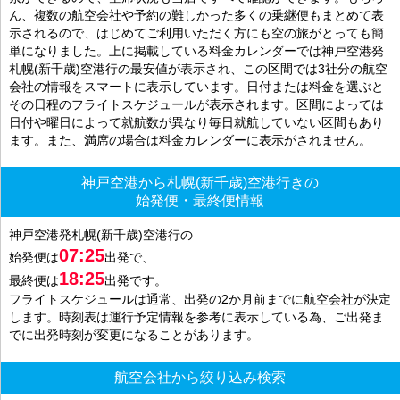
ん、複数の航空会社や予約の難しかった多くの乗継便もまとめて表
示されるので、はじめてご利用いただく方にも空の旅がとっても簡
単になりました。上に掲載している料金カレンダーでは神戸空港発
札幌(新千歳)空港行の最安値が表示され、この区間では3社分の航空
会社の情報をスマートに表示しています。日付または料金を選ぶと
その日程のフライトスケジュールが表示されます。区間によっては
日付や曜日によって就航数が異なり毎日就航していない区間もあり
ます。また、満席の場合は料金カレンダーに表示がされません。
神戸空港から札幌(新千歳)空港行きの
始発便・最終便情報
神戸空港発札幌(新千歳)空港行の
07:25
始発便は
出発で、
18:25
最終便は
出発です。
フライトスケジュールは通常、出発の2か月前までに航空会社が決定
します。時刻表は運行予定情報を参考に表示している為、ご出発ま
でに出発時刻が変更になることがあります。
航空会社から絞り込み検索