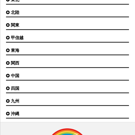
函館空港
北陸
仙台空港
旭川空港
秋田空港
関東
小松空港
オホーツク紋別空港
青森空港
富山空港
女満別空港
甲信越
東京(羽田)空港
三沢空港
能登空港
釧路空港
東京(成田)空港
いわて花巻空港
東海
新潟空港
稚内空港
茨城空港
福島空港
信州まつもと空港
とかち帯広空港
関西
名古屋(中部)空港
八丈島空港
大館能代空港
根室中標津空港
名古屋(小牧)空港
庄内空港
中国
大阪(伊丹)空港
奥尻空港
静岡空港
山形空港
大阪(関西)空港
利尻空港
四国
広島空港
神戸空港
岡山空港
九州
松山空港
南紀白浜空港
山口宇部空港
高松空港
但馬空港
沖縄
福岡空港
出雲空港
徳島空港
鹿児島空港
米子空港
沖縄(那覇)空港
高知空港
熊本空港
岩国空港
石垣空港