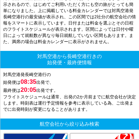
示されるので、はじめてご利用いただく方にも空の旅がとっても簡
単になりました。上に掲載している料金カレンダーでは対馬空港発
長崎空港行の最安値が表示され、この区間では2社分の航空会社の情
報をスマートに表示しています。日付または料金を選ぶとその日程
のフライトスケジュールが表示されます。区間によっては日付や曜
日によって就航数が異なり毎日就航していない区間もあります。ま
た、満席の場合は料金カレンダーに表示がされません。
対馬空港から長崎空港行きの
始発便・最終便情報
対馬空港発長崎空港行の
08:35
始発便は
出発で、
20:05
最終便は
出発です。
フライトスケジュールは通常、出発の2か月前までに航空会社が決定
します。時刻表は運行予定情報を参考に表示している為、ご出発ま
でに出発時刻が変更になることがあります。
航空会社から絞り込み検索