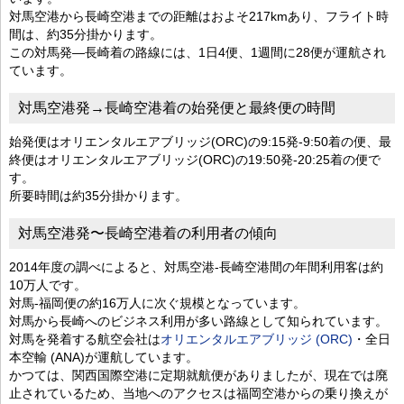
対馬空港から長崎空港までの距離はおよそ217kmあり、フライト時
間は、約35分掛かります。
この対馬発―長崎着の路線には、1日4便、1週間に28便が運航され
ています。
対馬空港発→長崎空港着の始発便と最終便の時間
始発便はオリエンタルエアブリッジ(ORC)の9:15発-9:50着の便、最
終便はオリエンタルエアブリッジ(ORC)の19:50発-20:25着の便で
す。
所要時間は約35分掛かります。
対馬空港発〜長崎空港着の利用者の傾向
2014年度の調べによると、対馬空港-長崎空港間の年間利用客は約
10万人です。
対馬-福岡便の約16万人に次ぐ規模となっています。
対馬から長崎へのビジネス利用が多い路線として知られています。
対馬を発着する航空会社は
オリエンタルエアブリッジ (ORC)
・全日
本空輸 (ANA)が運航しています。
かつては、関西国際空港に定期就航便がありましたが、現在では廃
止されているため、当地へのアクセスは福岡空港からの乗り換えが