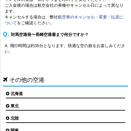
ご入金後の場合は航空会社の券種やキャンセル日によって異なり
ます。
キャンセルする場合は、弊社
航空券のキャンセル・変更・払戻に
ついて
をご確認ください。
対馬空港発〜長崎空港着まで何分ですか？
飛行時間は約35分となります。快適な空の旅をお楽しみくださ
い。
その他の空港
北海道
東北
札幌(新千歳)空港
函館空港
北陸
仙台空港
旭川空港
秋田空港
関東
小松空港