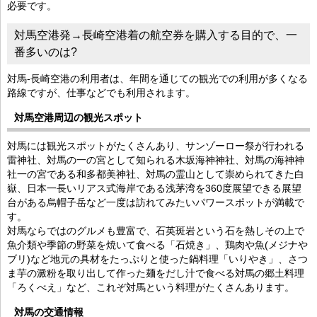
必要です。
対馬空港発→長崎空港着の航空券を購入する目的で、一
番多いのは?
対馬-長崎空港の利用者は、年間を通じての観光での利用が多くなる
路線ですが、仕事などでも利用されます。
対馬空港周辺の観光スポット
対馬には観光スポットがたくさんあり、サンゾーロー祭が行われる
雷神社、対馬の一の宮として知られる木坂海神神社、対馬の海神神
社一の宮である和多都美神社、対馬の霊山として崇められてきた白
嶽、日本一長いリアス式海岸である浅茅湾を360度展望できる展望
台がある烏帽子岳など一度は訪れてみたいパワースポットが満載で
す。
対馬ならではのグルメも豊富で、石英斑岩という石を熱しその上で
魚介類や季節の野菜を焼いて食べる「石焼き」、鶏肉や魚(メジナや
ブリ)など地元の具材をたっぷりと使った鍋料理「いりやき」、さつ
ま芋の澱粉を取り出して作った麺をだし汁で食べる対馬の郷土料理
「ろくべえ」など、これぞ対馬という料理がたくさんあります。
対馬の交通情報