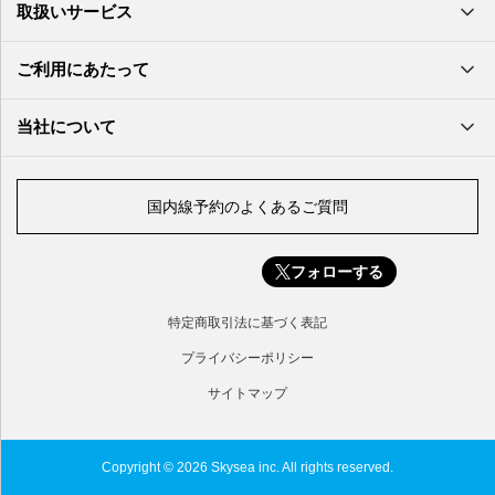
南大東空港
取扱いサービス
北九州空港
久米島空港
佐賀空港
多良間空港
ご利用にあたって
奄美大島空港
与那国空港
徳之島空港
当社について
沖永良部空港
喜界島空港
国内線予約のよくあるご質問
与論空港
屋久島空港
フォローする
種子島空港
対馬空港
特定商取引法に基づく表記
五島福江空港
プライバシーポリシー
サイトマップ
Copyright © 2026 Skysea inc. All rights reserved.