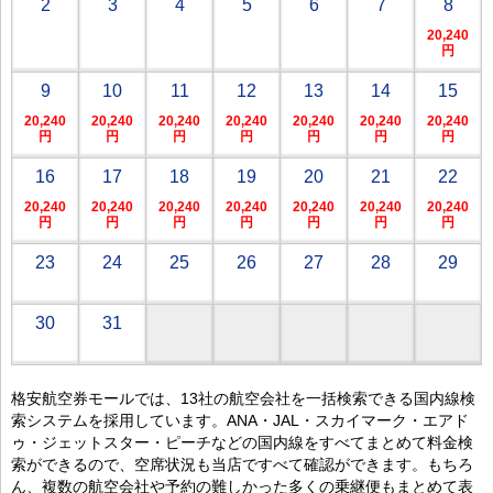
2
3
4
5
6
7
8
20,240
円
9
10
11
12
13
14
15
20,240
20,240
20,240
20,240
20,240
20,240
20,240
円
円
円
円
円
円
円
16
17
18
19
20
21
22
20,240
20,240
20,240
20,240
20,240
20,240
20,240
円
円
円
円
円
円
円
23
24
25
26
27
28
29
30
31
格安航空券モールでは、13社の航空会社を一括検索できる国内線検
索システムを採用しています。ANA・JAL・スカイマーク・エアド
ゥ・ジェットスター・ピーチなどの国内線をすべてまとめて料金検
索ができるので、空席状況も当店ですべて確認ができます。もちろ
ん、複数の航空会社や予約の難しかった多くの乗継便もまとめて表