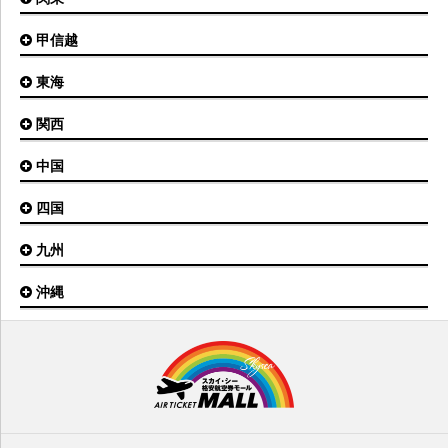
オホーツク紋別空港
青森空港
富山空港
女満別空港
甲信越
東京(羽田)空港
三沢空港
能登空港
釧路空港
東京(成田)空港
いわて花巻空港
東海
新潟空港
稚内空港
茨城空港
福島空港
信州まつもと空港
とかち帯広空港
関西
名古屋(中部)空港
八丈島空港
大館能代空港
根室中標津空港
名古屋(小牧)空港
庄内空港
中国
大阪(伊丹)空港
奥尻空港
静岡空港
山形空港
大阪(関西)空港
利尻空港
四国
広島空港
神戸空港
岡山空港
九州
松山空港
南紀白浜空港
山口宇部空港
高松空港
但馬空港
沖縄
福岡空港
出雲空港
徳島空港
鹿児島空港
米子空港
沖縄(那覇)空港
高知空港
熊本空港
岩国空港
石垣空港
長崎空港
鳥取空港
宮古空港
宮崎空港
隠岐空港
北大東空港
大分空港
萩・石見空港