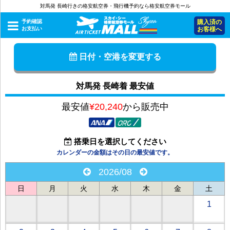
対馬発 長崎行きの格安航空券・飛行機予約なら格安航空券モール
予約確認
購入済の
お支払い
お客様へ
日付・空港を変更する
対馬発 長崎着 最安値
最安値
¥20,240
から販売中
搭乗日を選択してください
カレンダーの金額はその日の最安値です。
2026/08
日
月
火
水
木
金
土
1