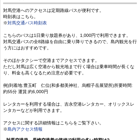
対馬空港へのアクセスは定期路線バスが便利です。
時刻表はこちら。
※
対馬交通バス時刻表
こちらのバスは1日乗り放題券があり、1,000円で利用できます。
対馬交通バスの全8路線を自由に乗り降りできるので、島内観光を行
う方にはおすすめです。
そのほかタクシーで空港までアクセスできます。
ただし対馬は広く空港から観光地まで行く場合は乗車時間が長くな
り、料金も高くなるため注意が必要です。
例)到着地:豊玉町 仁位(和多都美神社、烏帽子岳展望所)所要時間:
約55分 運賃:約6,000円
レンタカーを利用する場合は、吉永空港レンタカー、オリックスレ
ンタカーなどが利用できます。
アクセスに関する詳細情報はこちらをご覧下さい。
※
島内アクセス情報
対馬空港発→長崎空港着の路線で利用の多い時期は?