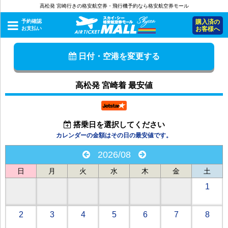
高松発 宮崎行きの格安航空券・飛行機予約なら格安航空券モール
予約確認
購入済の
お支払い
お客様へ
日付・空港を変更する
高松発 宮崎着 最安値
搭乗日を選択してください
カレンダーの金額はその日の最安値です。
2026/08
日
月
火
水
木
金
土
1
2
3
4
5
6
7
8