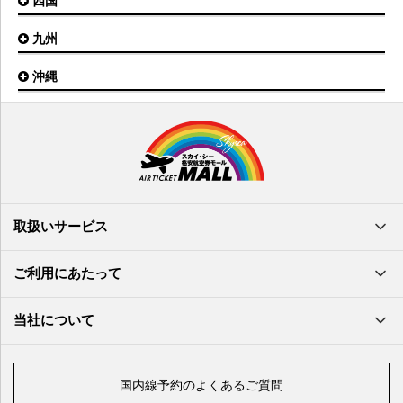
四国
広島空港
神戸空港
岡山空港
九州
松山空港
南紀白浜空港
山口宇部空港
高松空港
但馬空港
沖縄
福岡空港
出雲空港
徳島空港
鹿児島空港
米子空港
沖縄(那覇)空港
高知空港
熊本空港
岩国空港
石垣空港
長崎空港
鳥取空港
宮古空港
宮崎空港
隠岐空港
北大東空港
大分空港
萩・石見空港
南大東空港
取扱いサービス
北九州空港
久米島空港
佐賀空港
多良間空港
ご利用にあたって
奄美大島空港
与那国空港
徳之島空港
当社について
沖永良部空港
喜界島空港
国内線予約のよくあるご質問
与論空港