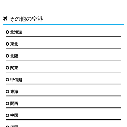
その他の空港
北海道
東北
札幌(新千歳)空港
函館空港
北陸
仙台空港
旭川空港
秋田空港
関東
小松空港
オホーツク紋別空港
青森空港
富山空港
女満別空港
甲信越
東京(羽田)空港
三沢空港
能登空港
釧路空港
東京(成田)空港
いわて花巻空港
東海
新潟空港
稚内空港
茨城空港
福島空港
信州まつもと空港
とかち帯広空港
関西
名古屋(中部)空港
八丈島空港
大館能代空港
根室中標津空港
名古屋(小牧)空港
庄内空港
中国
大阪(伊丹)空港
奥尻空港
静岡空港
山形空港
大阪(関西)空港
利尻空港