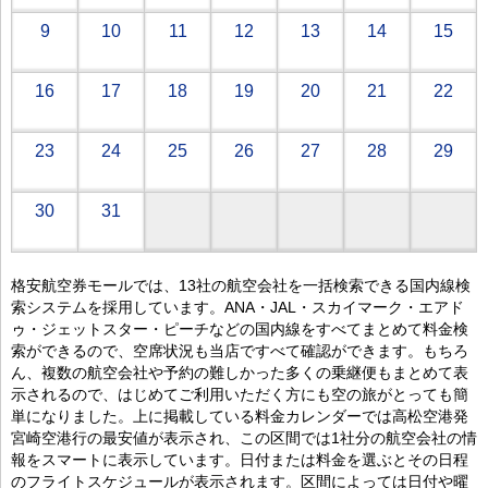
9
10
11
12
13
14
15
16
17
18
19
20
21
22
23
24
25
26
27
28
29
30
31
格安航空券モールでは、13社の航空会社を一括検索できる国内線検
索システムを採用しています。ANA・JAL・スカイマーク・エアド
ゥ・ジェットスター・ピーチなどの国内線をすべてまとめて料金検
索ができるので、空席状況も当店ですべて確認ができます。もちろ
ん、複数の航空会社や予約の難しかった多くの乗継便もまとめて表
示されるので、はじめてご利用いただく方にも空の旅がとっても簡
単になりました。上に掲載している料金カレンダーでは高松空港発
宮崎空港行の最安値が表示され、この区間では1社分の航空会社の情
報をスマートに表示しています。日付または料金を選ぶとその日程
のフライトスケジュールが表示されます。区間によっては日付や曜