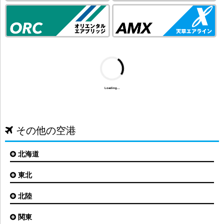
Loading...
その他の空港
北海道
東北
札幌(新千歳)空港
函館空港
北陸
仙台空港
旭川空港
秋田空港
関東
小松空港
オホーツク紋別空港