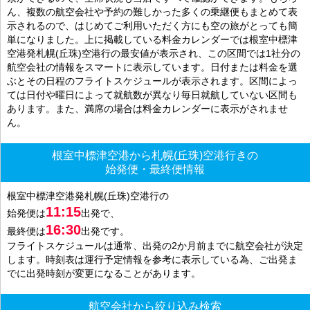
ん、複数の航空会社や予約の難しかった多くの乗継便もまとめて表
示されるので、はじめてご利用いただく方にも空の旅がとっても簡
単になりました。上に掲載している料金カレンダーでは根室中標津
空港発札幌(丘珠)空港行の最安値が表示され、この区間では1社分の
航空会社の情報をスマートに表示しています。日付または料金を選
ぶとその日程のフライトスケジュールが表示されます。区間によっ
ては日付や曜日によって就航数が異なり毎日就航していない区間も
あります。また、満席の場合は料金カレンダーに表示がされませ
ん。
根室中標津空港から札幌(丘珠)空港行きの
始発便・最終便情報
根室中標津空港発札幌(丘珠)空港行の
11:15
始発便は
出発で、
16:30
最終便は
出発です。
フライトスケジュールは通常、出発の2か月前までに航空会社が決定
します。時刻表は運行予定情報を参考に表示している為、ご出発ま
でに出発時刻が変更になることがあります。
航空会社から絞り込み検索