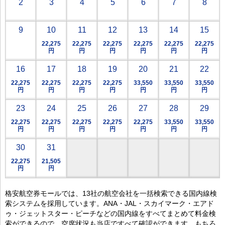
2
3
4
5
6
7
8
9
10
11
12
13
14
15
22,275
22,275
22,275
22,275
22,275
22,275
円
円
円
円
円
円
16
17
18
19
20
21
22
22,275
22,275
22,275
22,275
33,550
33,550
33,550
円
円
円
円
円
円
円
23
24
25
26
27
28
29
22,275
22,275
22,275
22,275
22,275
33,550
33,550
円
円
円
円
円
円
円
30
31
22,275
21,505
円
円
格安航空券モールでは、13社の航空会社を一括検索できる国内線検
索システムを採用しています。ANA・JAL・スカイマーク・エアド
ゥ・ジェットスター・ピーチなどの国内線をすべてまとめて料金検
索ができるので、空席状況も当店ですべて確認ができます。もちろ