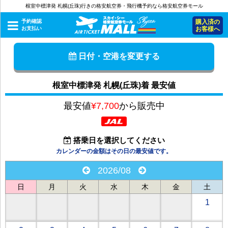
根室中標津発 札幌(丘珠)行きの格安航空券・飛行機予約なら格安航空券モール
予約確認
購入済の
お支払い
お客様へ
日付・空港を変更する
根室中標津発 札幌(丘珠)着 最安値
最安値
¥7,700
から販売中
搭乗日を選択してください
カレンダーの金額はその日の最安値です。
2026/08
日
月
火
水
木
金
土
1