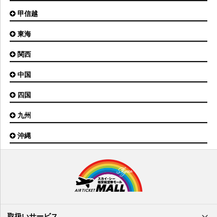
青森空港
富山空港
女満別空港
甲信越
東京(羽田)空港
三沢空港
能登空港
釧路空港
東京(成田)空港
いわて花巻空港
東海
新潟空港
稚内空港
茨城空港
福島空港
信州まつもと空港
とかち帯広空港
関西
名古屋(中部)空港
八丈島空港
大館能代空港
根室中標津空港
名古屋(小牧)空港
庄内空港
中国
大阪(伊丹)空港
奥尻空港
静岡空港
山形空港
大阪(関西)空港
利尻空港
四国
広島空港
神戸空港
岡山空港
九州
松山空港
南紀白浜空港
山口宇部空港
高松空港
但馬空港
沖縄
福岡空港
出雲空港
徳島空港
鹿児島空港
米子空港
沖縄(那覇)空港
高知空港
熊本空港
岩国空港
石垣空港
長崎空港
鳥取空港
宮古空港
宮崎空港
隠岐空港
北大東空港
大分空港
萩・石見空港
南大東空港
取扱いサービス