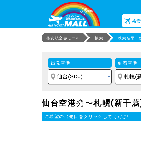
格安
格安航空券モール
検索
検索結果・
出発空港
到着空港
仙台空港
発〜
札幌(新千歳
ご希望の出発日をクリックしてください