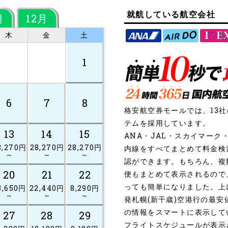
就航している航空会社
月
12月
木
金
土
1
6
7
8
格安航空券モールでは、13
テムを採用しています。
13
14
15
ANA・JAL・スカイマー
8,270円
28,270円
28,270円
内線をすべてまとめて料金検
～
～
～
認ができます。もちろん、複
20
21
22
便もまとめて表示されるので
っても簡単になりました。上
3,650円
22,440円
8,290円
～
～
～
発札幌(新千歳)空港行の最
の情報をスマートに表示して
27
28
29
フライトスケジュールが表示