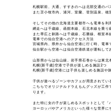
札幌駅前、大通、すすきのへは北部交通のバ
また苫小牧市内、浦河、室蘭、登別温泉、穂
そしてその他の北海道主要都市へも電車を利
網走へは千歳線、函館本線、石北本線を乗り
また帯広と釧路へは千歳線、石勝線、根室本
電車での仙台空港へのアクセス方法
宮城県内、県外から仙台空港に行く時、電車
仙台駅から空港へは仙台空港鉄道が運転してお
山形県からは仙山線、岩手県石巻からは東北
札幌(新千歳)空港で子供が楽しめる施設2つ
札幌(新千歳)空港には子供も楽しめる施設や
子供が遊べるゾーンやカフェが用意されてい
こちらでオリジナルドラえもんグッズが工作
ります。
また特に女の子が楽しめるスポットとして「
ヨーロッパやアメリカといった様々な世界に