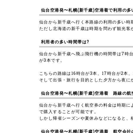
仙台空港発〜札幌(新千歳)空港着で利用の多
仙台から新千歳へ行く本路線の利用の多い時期
ただし北海道の新千歳は時期を問わず観光客
利用者の多い時間帯は?
仙台から新千歳へ飛ぶ飛行機の時間帯は7時台、8
が3本です。
こちらの路線は16時台が3本、17時台が2本
そして出張・旅行を目的とした夕方から夜に
仙台空港発〜札幌(新千歳)空港着 路線の航
仙台から新千歳へ行く航空券の料金は時期によって
で購入することが可能です。
しかし帰省シーズンや夏休みなどになると、格安
仙台空港発〜札幌(新千歳)空港着 航空会