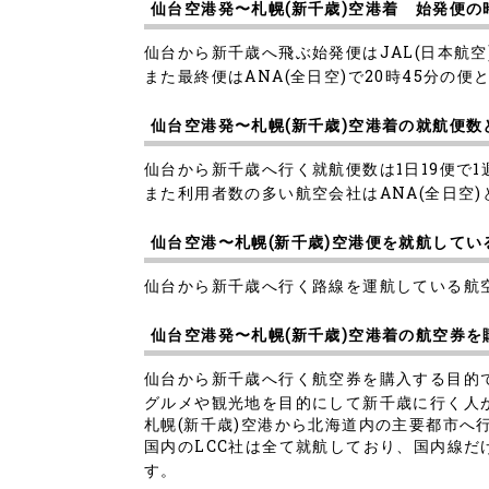
仙台空港発〜札幌(新千歳)空港着 始発便
仙台から新千歳へ飛ぶ始発便はJAL(日本航空
また最終便はANA(全日空)で20時45分の便と
仙台空港発〜札幌(新千歳)空港着の就航便
仙台から新千歳へ行く就航便数は1日19便で1
また利用者数の多い航空会社はANA(全日空)と
仙台空港〜札幌(新千歳)空港便を就航してい
仙台から新千歳へ行く路線を運航している航空会社は
仙台空港発〜札幌(新千歳)空港着の航空券を
仙台から新千歳へ行く航空券を購入する目的
グルメや観光地を目的にして新千歳に行く人
札幌(新千歳)空港から北海道内の主要都市へ
国内のLCC社は全て就航しており、国内線だ
す。