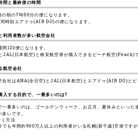
の時間と最終便の時間
)の朝の7時50分の便になります。
同時刻エアドゥ(AIR DO)の便になります。
数と利用者数が多い航空会社
週間123便になります。
JAL(日本航空)と格安航空券が購入できるピーチ航空(Peach)
る航空会社
ANA(全日空)とJAL(日本航空)とエアドゥ(AIR DO)とピー
購入する目的で、一番多いのは?
で一番多いのは、ゴールデンウィーク、お正月、夏休みといった
が多いです。
行く方法
けでも年間約900万人以上の利用者がいる札幌(新千歳)空港です