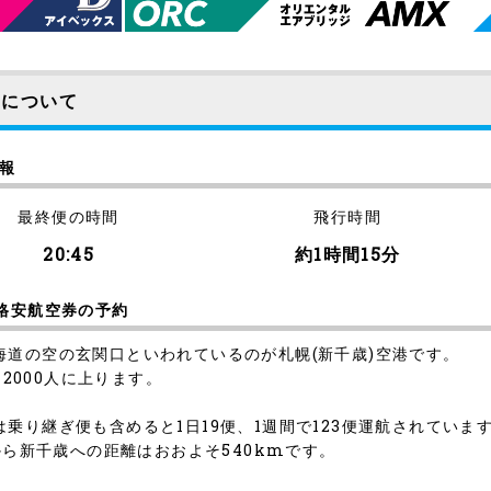
便について
情報
最終便の時間
飛行時間
20:45
約1時間15分
格安航空券の予約
道の空の玄関口といわれているのが札幌(新千歳)空港です。
12000人に上ります。
乗り継ぎ便も含めると1日19便、1週間で123便運航されていま
から新千歳への距離はおおよそ540kmです。