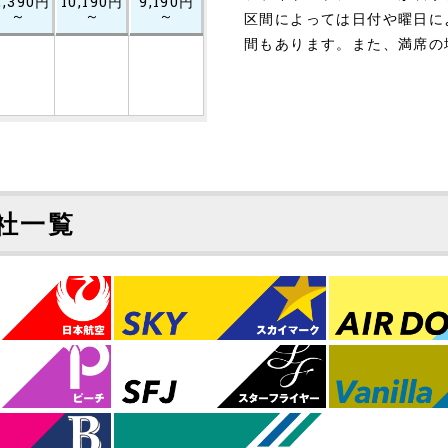
2,390円
10,190円
9,190円
～
～
～
区間によっては日付や曜日に
間もあります。また、満席の
社一覧