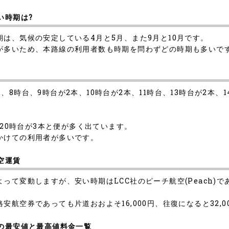
い時期は?
は、気候の安定している4月と5月、また9月と10月です。
が多いため、本路線の利用者数も時期を問わずどの時期も多いで
時台、9時台が2本、10時台が2本、11時台、13時台が2本、14
、20時台が3本と便が多く出ています。
かけての利用者が多いです。
空運賃
変動しますが、安い時期はLCC社のピーチ航空(Peach)であれば
航空券であっても片道おおよそ16,000円、往復になると32,
社の最安値と最高値料金一覧