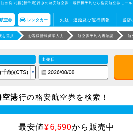
仙台発 札幌(新千歳)行きの格安航空券・飛行機予約なら格安航空券モール
航空券
レンタカー
欠航・遅延及び運行情報
当店
便を選択
お客様情報簡単入力
航空券予約内容確認
航
出発日
)空港
行の格安航空券を検索！
最安値
¥6,590
から販売中