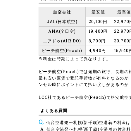
航空会社
最安値
最高値
JAL(日本航空)
20,100円
22,97
ANA(全日空)
19,400円
22,97
エアドゥ(AIR DO)
8,700円
30,70
ピーチ航空(Peach)
4,940円
15,940
※料金は時期によって異なります。
ピーチ航空(Peach)では短期の旅行、長
最も安い運賃で受託手荷物が有料となるのが
ンセル時にポイントにて払い戻しがあるのが
LCC社であるピーチ航空(Peach)で格安
よくある質問
仙台空港発〜札幌(新千歳)空港着の料金
仙台空港発〜札幌(新千歳)空港着の片道料