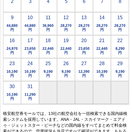
2
3
4
5
6
7
8
9
10
11
12
13
14
15
44,880
44,880
36,960
28,270
28,270
28,270
28,270
円
円
円
円
円
円
円
16
17
18
19
20
21
22
24,970
23,650
22,440
22,440
23,650
22,440
8,290
円
円
円
円
円
円
円
23
24
25
26
27
28
29
10,190
10,190
9,190
9,190
12,390
10,190
9,190
円
円
円
円
円
円
円
30
31
10,190
11,290
円
円
格安航空券モールでは、13社の航空会社を一括検索できる国内線検
索システムを採用しています。ANA・JAL・スカイマーク・エアド
ゥ・ジェットスター・ピーチなどの国内線をすべてまとめて料金検
索ができるので、空席状況も当店ですべて確認ができます。もちろ