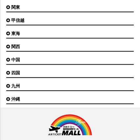
秋田空港
関東
小松空港
オホーツク紋別空港
青森空港
富山空港
女満別空港
甲信越
東京(羽田)空港
三沢空港
能登空港
釧路空港
東京(成田)空港
いわて花巻空港
東海
新潟空港
稚内空港
茨城空港
福島空港
信州まつもと空港
とかち帯広空港
関西
名古屋(中部)空港
八丈島空港
大館能代空港
根室中標津空港
名古屋(小牧)空港
庄内空港
中国
大阪(伊丹)空港
奥尻空港
静岡空港
山形空港
大阪(関西)空港
利尻空港
四国
広島空港
神戸空港
岡山空港
九州
松山空港
南紀白浜空港
山口宇部空港
高松空港
但馬空港
沖縄
福岡空港
出雲空港
徳島空港
鹿児島空港
米子空港
沖縄(那覇)空港
高知空港
熊本空港
岩国空港
石垣空港
長崎空港
鳥取空港
宮古空港
宮崎空港
隠岐空港
北大東空港