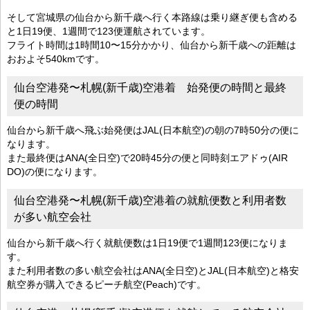
そして宮城県の仙台から新千歳へ行く本路線は乗り継ぎ便も含める
と1日19便、1週間で123便運航されています。
フライト時間は1時間10〜15分かかり、仙台から新千歳への距離は
おおよそ540kmです。
仙台空港発〜札幌(新千歳)空港着 始発便の時間と最終
便の時間
仙台から新千歳へ飛ぶ始発便はJAL(日本航空)の朝の7時50分の便に
なります。
また最終便はANA(全日空)で20時45分の便と同時刻エアドゥ(AIR
DO)の便になります。
仙台空港発〜札幌(新千歳)空港着の就航便数と利用者数
が多い航空会社
仙台から新千歳へ行く就航便数は1日19便で1週間123便になりま
す。
また利用者数の多い航空会社はANA(全日空)とJAL(日本航空)と格安
航空券が購入できるピーチ航空(Peach)です。