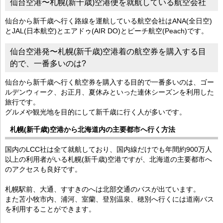
仙台空港〜札幌(新千歳)空港便を就航している航空会社
仙台から新千歳へ行く路線を運航している航空会社はANA(全日空)
とJAL(日本航空)とエアドゥ(AIR DO)とピーチ航空(Peach)です。
仙台空港発〜札幌(新千歳)空港着の航空券を購入する目
的で、一番多いのは?
仙台から新千歳へ行く航空券を購入する目的で一番多いのは、ゴー
ルデンウィーク、お正月、夏休みといった連休シーズンを利用した
旅行です。
グルメや観光地を目的にして新千歳に行く人が多いです。
札幌(新千歳)空港から北海道内の主要都市へ行く方法
国内のLCC社は全て就航しており、国内線だけでも年間約900万人
以上の利用者がいる札幌(新千歳)空港ですが、北海道の主要都市へ
のアクセスも良好です。
札幌駅前、大通、すすきのへは北部交通のバスが出ています。
また苫小牧市内、浦河、室蘭、登別温泉、穂別へ行くには道南バス
を利用することができます。