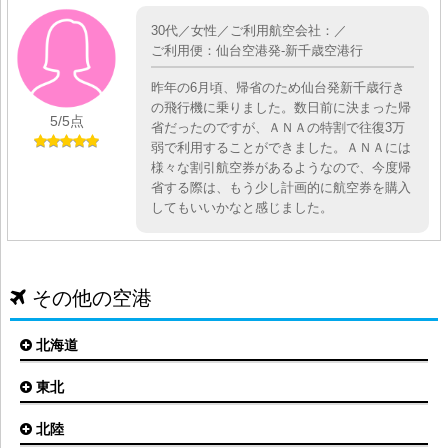
30代／女性／ご利用航空会社：／
ご利用便：仙台空港発-新千歳空港行
昨年の6月頃、帰省のため仙台発新千歳行き
の飛行機に乗りました。数日前に決まった帰
5
/5点
省だったのですが、ＡＮＡの特割で往復3万
弱で利用することができました。ＡＮＡには
様々な割引航空券があるようなので、今度帰
省する際は、もう少し計画的に航空券を購入
してもいいかなと感じました。
その他の空港
北海道
東北
札幌(新千歳)空港
函館空港
北陸
仙台空港
旭川空港