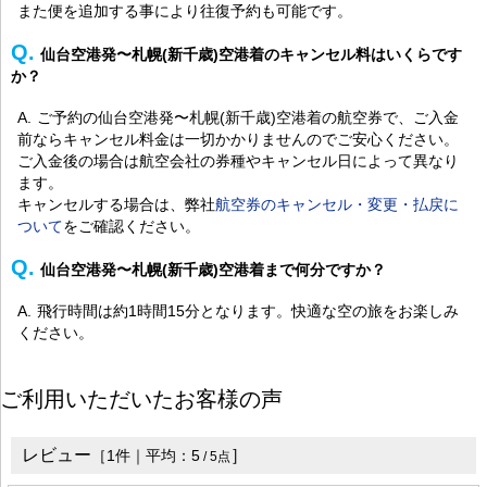
また便を追加する事により往復予約も可能です。
仙台空港発〜札幌(新千歳)空港着のキャンセル料はいくらです
か？
ご予約の仙台空港発〜札幌(新千歳)空港着の航空券で、ご入金
前ならキャンセル料金は一切かかりませんのでご安心ください。
ご入金後の場合は航空会社の券種やキャンセル日によって異なり
ます。
キャンセルする場合は、弊社
航空券のキャンセル・変更・払戻に
ついて
をご確認ください。
仙台空港発〜札幌(新千歳)空港着まで何分ですか？
飛行時間は約1時間15分となります。快適な空の旅をお楽しみ
ください。
ご利用いただいたお客様の声
レビュー
］
［
1
件｜平均：
5
/
5
点