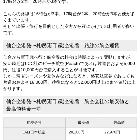
17時台が2本、20時台が3本です。
こちらの路線は16時台が3本、17時台が2本、20時台が3本と便が多
く出ています。
そして出張・旅行を目的とした夕方から夜にかけての利用者が多い
です。
仙台空港発〜札幌(新千歳)空港着 路線の航空運賃
仙台から新千歳へ行く航空券の料金は時期によって変動しますが、
安い時期はLCC社のピーチ航空(Peach)であれば片道おおよそ5,000
円、往復10,000円台で購入することが可能です。
しかし帰省シーズンや夏休みなどになると、格安航空券であっても
片道おおよそ16,000円、往復になると32,000円以上にまで値段は上
がります。
仙台空港発〜札幌(新千歳)空港着 航空会社の最安値と
最高値料金一覧
航空会社
最安値
最高値
JAL(日本航空)
20,100円
22,970円