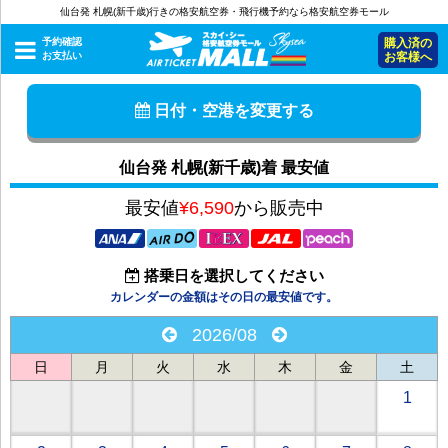
仙台発 札幌(新千歳)行きの格安航空券・飛行機予約なら格安航空券モール
予約確認
購入済の
お支払い
お客様へ
日付・空港を変更する
仙台発 札幌(新千歳)着 最安値
最安値
¥6,590
から販売中
搭乗日を選択してください
カレンダーの金額はその日の最安値です。
2026/08
日
月
火
水
木
金
土
1