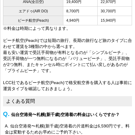
ANA(全日空)
19,400円
22,970円
エアドゥ(AIR DO)
8,700円
30,700円
ピーチ航空(Peach)
4,940円
15,940円
※料金は時期によって異なります。
ピーチ航空(Peach)では短期の旅行、長期の旅行など旅のタイプに合
わせて運賃を3種類の中から選べます。
最も安い運賃で受託手荷物が有料となるのが「シンプルピーチ」、
受託手荷物が一つ無料になるのが「バリューピーチ」、受託手荷物
が2つ無料、またキャンセル時にポイントにて払い戻しがあるのが
「プライムピーチ」です。
LCC社であるピーチ航空(Peach)で格安航空券を購入する人は事前に
運賃タイプを確認しておきましょう。
よくある質問
仙台空港発〜札幌(新千歳)空港着の料金はいくらですか？
仙台空港発〜札幌(新千歳)空港着の片道料金は6,590円です。料
金は変動するためお早めにご予約下さい。