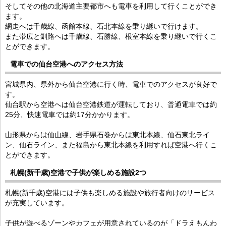
そしてその他の北海道主要都市へも電車を利用して行くことができ
ます。
網走へは千歳線、函館本線、石北本線を乗り継いで行けます。
また帯広と釧路へは千歳線、石勝線、根室本線を乗り継いで行くこ
とができます。
電車での仙台空港へのアクセス方法
宮城県内、県外から仙台空港に行く時、電車でのアクセスが良好で
す。
仙台駅から空港へは仙台空港鉄道が運転しており、普通電車では約
25分、快速電車では約17分かかります。
山形県からは仙山線、岩手県石巻からは東北本線、仙石東北ライ
ン、仙石ライン、また福島から東北本線を利用すれば空港へ行くこ
とができます。
札幌(新千歳)空港で子供が楽しめる施設2つ
札幌(新千歳)空港には子供も楽しめる施設や旅行者向けのサービス
が充実しています。
子供が遊べるゾーンやカフェが用意されているのが「ドラえもんわ