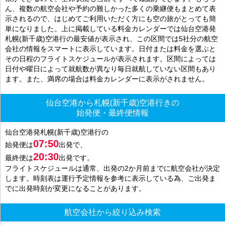
ん、複数の航空会社や予約の難しかった多くの乗継便もまとめて表
示されるので、はじめてご利用いただく方にも空の旅がとっても簡
単になりました。上に掲載している料金カレンダーでは仙台空港発
札幌(新千歳)空港行の最安値が表示され、この区間では5社分の航空
会社の情報をスマートに表示しています。日付または料金を選ぶと
その日程のフライトスケジュールが表示されます。区間によっては
日付や曜日によって就航数が異なり毎日就航していない区間もあり
ます。また、満席の場合は料金カレンダーに表示がされません。
仙台空港から札幌(新千歳)空港行きの
始発便・最終便情報
仙台空港発札幌(新千歳)空港行の
07:50
始発便は
出発で、
20:30
最終便は
出発です。
フライトスケジュールは通常、出発の2か月前までに航空会社が決定
します。時刻表は運行予定情報を参考に表示している為、ご出発ま
でに出発時刻が変更になることがあります。
航空会社から絞り込み検索