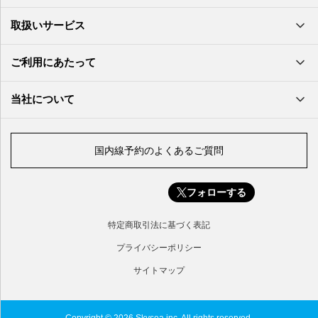
大分空港
萩・石見空港
南大東空港
取扱いサービス
北九州空港
久米島空港
佐賀空港
多良間空港
ご利用にあたって
奄美大島空港
与那国空港
徳之島空港
当社について
沖永良部空港
喜界島空港
国内線予約のよくあるご質問
与論空港
屋久島空港
フォローする
種子島空港
対馬空港
特定商取引法に基づく表記
五島福江空港
プライバシーポリシー
サイトマップ
Copyright © 2026 Skysea inc. All rights reserved.