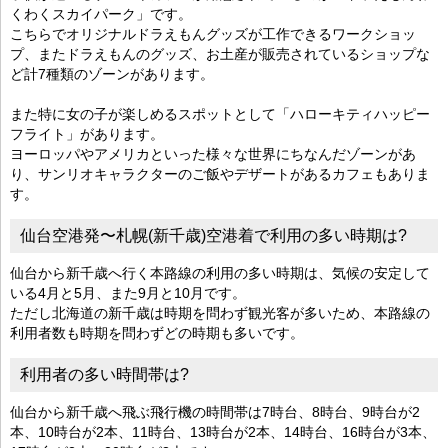
くわくスカイパーク」です。
こちらでオリジナルドラえもんグッズが工作できるワークショッ
プ、またドラえもんのグッズ、お土産が販売されているショップな
ど計7種類のゾーンがあります。
また特に女の子が楽しめるスポットとして「ハローキティハッピー
フライト」があります。
ヨーロッパやアメリカといった様々な世界にちなんだゾーンがあ
り、サンリオキャラクターのご飯やデザートがあるカフェもありま
す。
仙台空港発〜札幌(新千歳)空港着で利用の多い時期は?
仙台から新千歳へ行く本路線の利用の多い時期は、気候の安定して
いる4月と5月、また9月と10月です。
ただし北海道の新千歳は時期を問わず観光客が多いため、本路線の
利用者数も時期を問わずどの時期も多いです。
利用者の多い時間帯は?
仙台から新千歳へ飛ぶ飛行機の時間帯は7時台、8時台、9時台が2
本、10時台が2本、11時台、13時台が2本、14時台、16時台が3本、