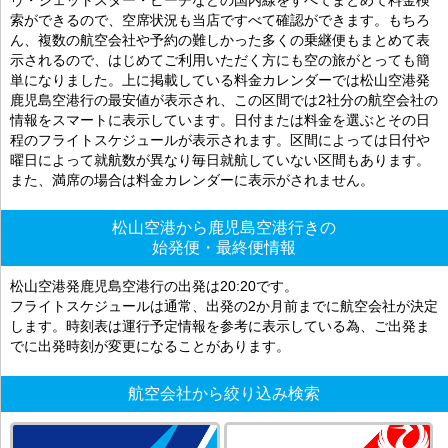
索ができるので、空席状況も当店ですべて確認ができます。もちろ
ん、複数の航空会社や予約の難しかった多くの乗継便もまとめて表
示されるので、はじめてご利用いただく方にも空の旅がとっても簡
単になりました。上に掲載している料金カレンダーでは松山空港発
鹿児島空港行の最安値が表示され、この区間では2社分の航空会社の
情報をスマートに表示しています。日付または料金を選ぶとその日
程のフライトスケジュールが表示されます。区間によっては日付や
曜日によって就航数が異なり毎日就航していない区間もあります。
また、満席の場合は料金カレンダーに表示がされません。
松山空港から鹿児島空港行きの
始発便・最終便情報
松山空港発鹿児島空港行の出発は20:20です。
フライトスケジュールは通常、出発の2か月前までに航空会社が決定
します。時刻表は運行予定情報を参考に表示している為、ご出発ま
でに出発時刻が変更になることがあります。
航空会社から絞り込み検索