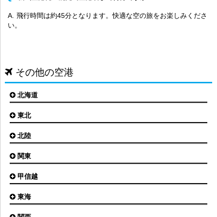
飛行時間は約45分となります。快適な空の旅をお楽しみくださ
い。
その他の空港
北海道
東北
札幌(新千歳)空港
函館空港
北陸
仙台空港
旭川空港
秋田空港
関東
小松空港
オホーツク紋別空港
青森空港
富山空港
女満別空港
甲信越
東京(羽田)空港
三沢空港
能登空港
釧路空港
東京(成田)空港
いわて花巻空港
東海
新潟空港
稚内空港
茨城空港
福島空港
信州まつもと空港
とかち帯広空港
名古屋(中部)空港