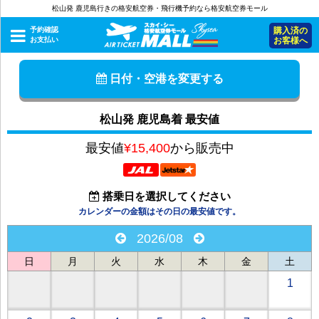
松山発 鹿児島行きの格安航空券・飛行機予約なら格安航空券モール
予約確認
購入済の
お支払い
お客様へ
日付・空港を変更する
松山発 鹿児島着 最安値
最安値
¥15,400
から販売中
搭乗日を選択してください
カレンダーの金額はその日の最安値です。
2026/08
日
月
火
水
木
金
土
1