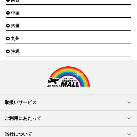
関西
八丈島空港
大館能代空港
根室中標津空港
名古屋(小牧)空港
庄内空港
中国
大阪(伊丹)空港
奥尻空港
静岡空港
山形空港
大阪(関西)空港
利尻空港
四国
広島空港
神戸空港
岡山空港
九州
松山空港
南紀白浜空港
山口宇部空港
高松空港
但馬空港
沖縄
福岡空港
出雲空港
徳島空港
鹿児島空港
米子空港
沖縄(那覇)空港
高知空港
熊本空港
岩国空港
石垣空港
長崎空港
鳥取空港
宮古空港
宮崎空港
隠岐空港
北大東空港
大分空港
萩・石見空港
南大東空港
取扱いサービス
北九州空港
久米島空港
佐賀空港
多良間空港
ご利用にあたって
奄美大島空港
与那国空港
徳之島空港
当社について