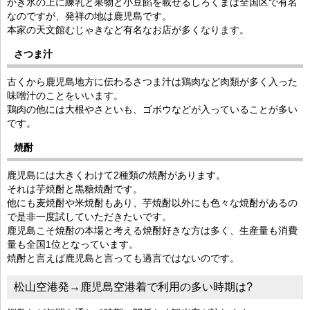
かき氷の上に練乳と果物と小豆餡を載せるしろくまは全国区で有名
なのですが、発祥の地は鹿児島です。
本家の天文館むじゃきなど有名なお店が多くなります。
さつま汁
古くから鹿児島地方に伝わるさつま汁は鶏肉など肉類が多く入った
味噌汁のことをいいます。
鶏肉の他には大根やさといも、ゴボウなどが入っていることが多い
です。
焼酎
鹿児島には大きくわけて2種類の焼酎があります。
それは芋焼酎と黒糖焼酎です。
他にも麦焼酎や米焼酎もあり、芋焼酎以外にも色々な焼酎があるの
で是非一度試していただきたいです。
鹿児島こそ焼酎の本場と考える焼酎好きな方は多く、生産量も消費
量も全国1位となっています。
焼酎と言えば鹿児島と言っても過言ではないのです。
松山空港発→鹿児島空港着で利用の多い時期は?