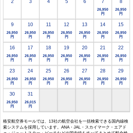
2
3
4
5
6
7
8
26,950
26,950
円
円
9
10
11
12
13
14
15
26,950
26,950
26,950
26,950
26,950
26,950
26,950
円
円
円
円
円
円
円
16
17
18
19
20
21
22
26,950
26,950
26,950
26,950
26,950
26,950
26,950
円
円
円
円
円
円
円
23
24
25
26
27
28
29
26,950
26,950
26,950
26,950
26,950
26,950
26,950
円
円
円
円
円
円
円
30
31
26,950
26,015
円
円
格安航空券モールでは、13社の航空会社を一括検索できる国内線検
索システムを採用しています。ANA・JAL・スカイマーク・エアド
ゥ・ジェットスター・ピーチなどの国内線をすべてまとめて料金検