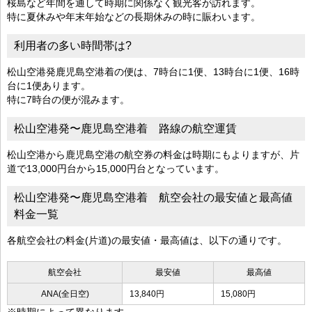
桜島など年間を通して時期に関係なく観光客が訪れます。
特に夏休みや年末年始などの長期休みの時に賑わいます。
利用者の多い時間帯は?
松山空港発鹿児島空港着の便は、7時台に1便、13時台に1便、16時
台に1便あります。
特に7時台の便が混みます。
松山空港発〜鹿児島空港着 路線の航空運賃
松山空港から鹿児島空港の航空券の料金は時期にもよりますが、片
道で13,000円台から15,000円台となっています。
松山空港発〜鹿児島空港着 航空会社の最安値と最高値
料金一覧
各航空会社の料金(片道)の最安値・最高値は、以下の通りです。
航空会社
最安値
最高値
ANA(全日空)
13,840円
15,080円
※時期によって異なります。