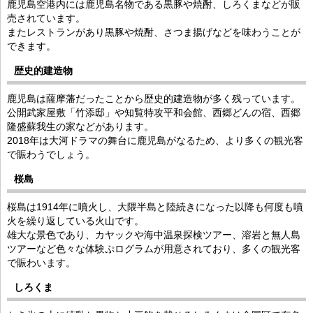
鹿児島空港内には鹿児島名物である黒豚や焼酎、しろくまなどが販
売されています。
またレストランがあり黒豚や焼酎、さつま揚げなどを味わうことが
できます。
歴史的建造物
鹿児島は薩摩藩だったことから歴史的建造物が多く残っています。
公開武家屋敷「竹添邸」や知覧特攻平和会館、西郷どんの宿、西郷
隆盛蘇我生の家などがあります。
2018年は大河ドラマの舞台に鹿児島がなるため、より多くの観光客
で賑わうでしょう。
桜島
桜島は1914年に噴火し、大隈半島と陸続きになった以降も何度も噴
火を繰り返している火山です。
雄大な景色であり、カヤックや海中温泉探検ツアー、溶岩と無人島
ツアーなど色々な体験ぷログラムが用意されており、多くの観光客
で賑わいます。
しろくま