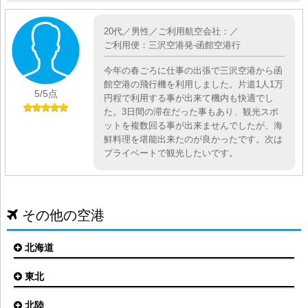
20代／男性／ご利用航空会社：／
ご利用便：三沢空港発-函館空港行
今年の春ごろに仕事の出張で三沢空港から函
館空港の飛行機を利用しました。片道1人1万
5
/5点
円程で利用する事が出来て機内も快適でし
た。3日間の滞在だった事もあり、観光スポ
ットを複数回る事が出来ませんでしたが、海
鮮料理を堪能出来たのが良かったです。次は
プライベートで観光したいです。
その他の空港
北海道
東北
札幌(新千歳)空港
函館空港
北陸
仙台空港