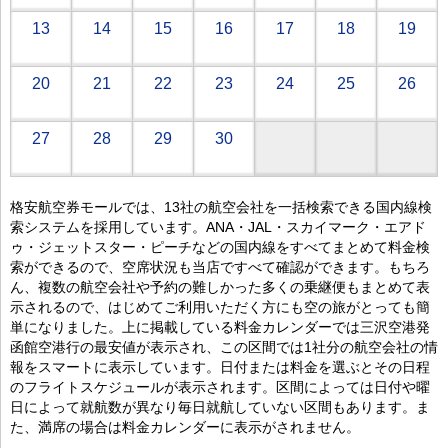
13
14
15
16
17
18
19
20
21
22
23
24
25
26
27
28
29
30
格安航空券モールでは、13社の航空会社を一括検索できる国内線検
索システムを採用しています。ANA・JAL・スカイマーク・エアド
ゥ・ジェットスター・ピーチなどの国内線をすべてまとめて料金検
索ができるので、空席状況も当店ですべて確認ができます。もちろ
ん、複数の航空会社や予約の難しかった多くの乗継便もまとめて表
示されるので、はじめてご利用いただく方にも空の旅がとっても簡
単になりました。上に掲載している料金カレンダーでは三沢空港発
函館空港行の最安値が表示され、この区間では1社分の航空会社の情
報をスマートに表示しています。日付または料金を選ぶとその日程
のフライトスケジュールが表示されます。区間によっては日付や曜
日によって就航数が異なり毎日就航していない区間もあります。ま
た、満席の場合は料金カレンダーに表示がされません。