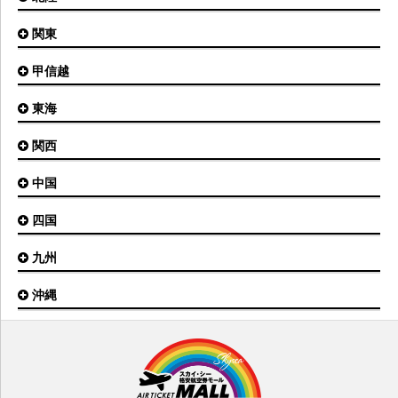
旭川空港
秋田空港
関東
小松空港
オホーツク紋別空港
青森空港
富山空港
女満別空港
甲信越
東京(羽田)空港
三沢空港
能登空港
釧路空港
東京(成田)空港
いわて花巻空港
東海
新潟空港
稚内空港
茨城空港
福島空港
信州まつもと空港
とかち帯広空港
関西
名古屋(中部)空港
八丈島空港
大館能代空港
根室中標津空港
名古屋(小牧)空港
庄内空港
中国
大阪(伊丹)空港
奥尻空港
静岡空港
山形空港
大阪(関西)空港
利尻空港
四国
広島空港
神戸空港
岡山空港
九州
松山空港
南紀白浜空港
山口宇部空港
高松空港
但馬空港
沖縄
福岡空港
出雲空港
徳島空港
鹿児島空港
米子空港
沖縄(那覇)空港
高知空港
熊本空港
岩国空港
石垣空港
長崎空港
鳥取空港
宮古空港
宮崎空港