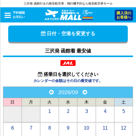
三沢発 函館行きの格安航空券・飛行機予約なら格安航空券モール
予約確認
購入済の
お支払い
お客様へ
日付・空港を変更する
三沢発 函館着 最安値
搭乗日を選択してください
カレンダーの金額はその日の最安値です。
2026/09
日
月
火
水
木
金
土
1
2
3
4
5
6
7
8
9
10
11
12