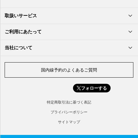
隠岐空港
北大東空港
大分空港
萩・石見空港
南大東空港
取扱いサービス
北九州空港
久米島空港
佐賀空港
多良間空港
ご利用にあたって
奄美大島空港
与那国空港
徳之島空港
当社について
沖永良部空港
喜界島空港
国内線予約のよくあるご質問
与論空港
屋久島空港
フォローする
種子島空港
対馬空港
特定商取引法に基づく表記
五島福江空港
プライバシーポリシー
サイトマップ