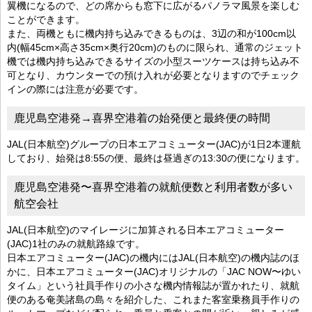
翼機になるので、どの席からも窓下に広がるパノラマ風景を楽しむ
ことができます。
また、両機ともに機内持ち込みできるものは、3辺の和が100cm以
内(幅45cm×高さ35cm×奥行20cm)のものに限られ、通常のジェット
機では機内持ち込みできるサイズの小型スーツケースは持ち込み不
可となり、カウンターでの預け入れが必要となりますのでチェック
インの際には注意が必要です。
鹿児島空港発→喜界空港着の始発便と最終便の時間
JAL(日本航空)グループの日本エアコミューター(JAC)が1日2本運航
しており、始発は8:55の便、最終は昼過ぎの13:30の便になります。
鹿児島空港発〜喜界空港着の就航便数と利用者数が多い
航空会社
JAL(日本航空)のマイレージに加算される日本エアコミューター
(JAC)1社のみの就航路線です。
日本エアコミューター(JAC)の機内にはJAL(日本航空)の機内誌のほ
かに、日本エアコミューター(JAC)オリジナルの「JAC NOW〜ゆい
タイム」という社員手作りの小さな機内情報誌が置かれたり、就航
便のある奄美諸島の島々を紹介した、これまた客室乗務員手作りの