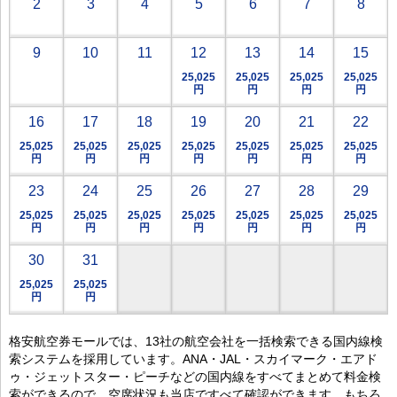
2
3
4
5
6
7
8
9
10
11
12
13
14
15
25,025
25,025
25,025
25,025
円
円
円
円
16
17
18
19
20
21
22
25,025
25,025
25,025
25,025
25,025
25,025
25,025
円
円
円
円
円
円
円
23
24
25
26
27
28
29
25,025
25,025
25,025
25,025
25,025
25,025
25,025
円
円
円
円
円
円
円
30
31
25,025
25,025
円
円
格安航空券モールでは、13社の航空会社を一括検索できる国内線検
索システムを採用しています。ANA・JAL・スカイマーク・エアド
ゥ・ジェットスター・ピーチなどの国内線をすべてまとめて料金検
索ができるので、空席状況も当店ですべて確認ができます。もちろ