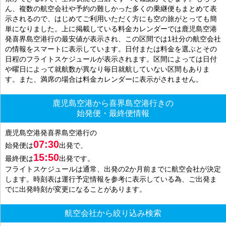
ん、複数の航空会社や予約の難しかった多くの乗継便もまとめて表
示されるので、はじめてご利用いただく方にも空の旅がとっても簡
単になりました。上に掲載している料金カレンダーでは鹿児島空港
発喜界島空港行の最安値が表示され、この区間では1社分の航空会社
の情報をスマートに表示しています。日付または料金を選ぶとその
日程のフライトスケジュールが表示されます。区間によっては日付
や曜日によって就航数が異なり毎日就航していない区間もありま
す。また、満席の場合は料金カレンダーに表示がされません。
鹿児島空港から喜界島空港行きの
始発便・最終便情報
鹿児島空港発喜界島空港行の
07:30
始発便は
出発で、
15:50
最終便は
出発です。
フライトスケジュールは通常、出発の2か月前までに航空会社が決定
します。時刻表は運行予定情報を参考に表示している為、ご出発ま
でに出発時刻が変更になることがあります。
航空会社から絞り込み検索