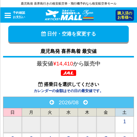
鹿児島発 喜界島行きの格安航空券・飛行機予約なら格安航空券モール
予約確認
購入済の
お支払い
お客様へ
日付・空港を変更する
鹿児島発 喜界島着 最安値
最安値
¥14,410
から販売中
搭乗日を選択してください
カレンダーの金額はその日の最安値です。
2026/08
日
月
火
水
木
金
土
1