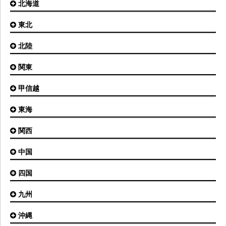
北海道
東北
札幌(新千歳)空港
函館空港
北陸
仙台空港
旭川空港
秋田空港
関東
小松空港
オホーツク紋別空港
青森空港
富山空港
女満別空港
甲信越
東京(羽田)空港
三沢空港
能登空港
釧路空港
東京(成田)空港
いわて花巻空港
東海
新潟空港
稚内空港
茨城空港
福島空港
信州まつもと空港
とかち帯広空港
関西
名古屋(中部)空港
八丈島空港
大館能代空港
根室中標津空港
名古屋(小牧)空港
庄内空港
中国
大阪(伊丹)空港
奥尻空港
静岡空港
山形空港
大阪(関西)空港
利尻空港
四国
広島空港
神戸空港
岡山空港
九州
松山空港
南紀白浜空港
山口宇部空港
高松空港
但馬空港
沖縄
福岡空港
出雲空港
徳島空港