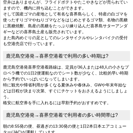
空弁はありませんが、フライドポテトやたこやきなどが売られてい
ますので、機内に持ち込むことができます。
そして国産ゴマの産地として有名な喜界島らしく、特産の白ゴマを
使ったすりゴマやねりゴマなどをはじめとするゴマ類、名物の黒糖
に黒糖焼酎、島産の黒糖をたっぷり練り込んだ喜界島サターアンダ
ギーなどの喜界島土産も販売されています。
また島内めぐりの足としてのレンタサイクルやレンタバイクの受付
も空港売店で行っています。
鹿児島空港発→喜界空港着で利用の多い時期は?
鹿児島空港発喜界空港着路線は、定員が36人または48人の小さなプ
ロペラ機での1日2便運航なのでシート数が少なく、比較的早い時期
から予約でいっぱいになってしまいます。
特に観光や帰省利用が多くなる夏休みや春休み、GWや年末年始な
どは日程が決まり次第、すぐにチケットをおさえるようにしましょ
う。
格安に航空券を手に入れるには早割予約がおすすめです。
鹿児島空港発→喜界空港着で利用者の多い時間帯は?
朝の8:55発の便、昼過ぎの13:30発の便と1日2本日本エアコミュー
ター(JAC)が運航しています。