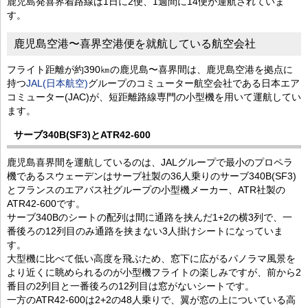
鹿児島発喜界着路線は1日に2便、1週間に14便が運航されていま
す。
鹿児島空港〜喜界空港便を就航している航空会社
フライト距離が約390㎞の鹿児島〜喜界間は、鹿児島空港を拠点に
持つ
JAL(日本航空)
グループのコミューター航空会社である日本エア
コミューター(JAC)が、短距離路線専門の小型機を用いて運航してい
ます。
サーブ340B(SF3)とATR42-600
鹿児島喜界間を運航しているのは、JALグループで最小のプロペラ
機であるスウェーデンはサーブ社製の36人乗りのサーブ340B(SF3)
とフランスのエアバス社グループの小型機メーカー、ATR社製の
ATR42-600です。
サーブ340Bのシートの配列は間に通路を挟んだ1+2の横3列で、一
番後ろの12列目のみ通路を挟まない3人掛けシートになっていま
す。
大型機に比べて低い高度を飛ぶため、窓下に広がるパノラマ風景を
より近くに眺められるのが小型機フライトの楽しみですが、前から2
番目の2列目と一番後ろの12列目は窓がないシートです。
一方のATR42-600は2+2の48人乗りで、翼が窓の上についている高