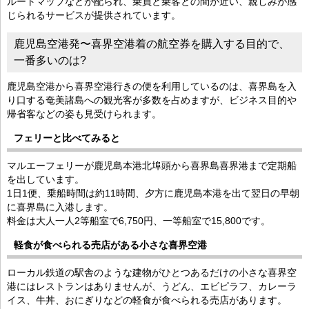
ルートマップなどが配られ、乗員と乗客との間が近い、親しみが感
じられるサービスが提供されています。
鹿児島空港発〜喜界空港着の航空券を購入する目的で、
一番多いのは?
鹿児島空港から喜界空港行きの便を利用しているのは、喜界島を入
り口する奄美諸島への観光客が多数を占めますが、ビジネス目的や
帰省客などの姿も見受けられます。
フェリーと比べてみると
マルエーフェリーが鹿児島本港北埠頭から喜界島喜界港まで定期船
を出しています。
1日1便、乗船時間は約11時間、夕方に鹿児島本港を出て翌日の早朝
に喜界島に入港します。
料金は大人一人2等船室で6,750円、一等船室で15,800です。
軽食が食べられる売店がある小さな喜界空港
ローカル鉄道の駅舎のような建物がひとつあるだけの小さな喜界空
港にはレストランはありませんが、うどん、エビピラフ、カレーラ
イス、牛丼、おにぎりなどの軽食が食べられる売店があります。