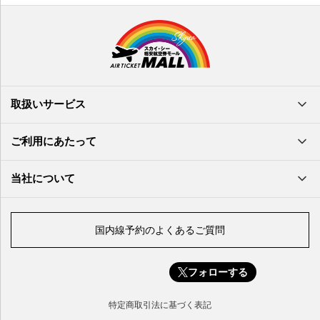
鹿児島空港
米子空港
沖縄(那覇)空港
高知空港
熊本空港
岩国空港
石垣空港
長崎空港
鳥取空港
宮古空港
宮崎空港
隠岐空港
北大東空港
大分空港
萩・石見空港
南大東空港
取扱いサービス
北九州空港
久米島空港
佐賀空港
多良間空港
ご利用にあたって
奄美大島空港
与那国空港
徳之島空港
当社について
沖永良部空港
喜界島空港
国内線予約のよくあるご質問
与論空港
屋久島空港
フォローする
種子島空港
対馬空港
特定商取引法に基づく表記
五島福江空港