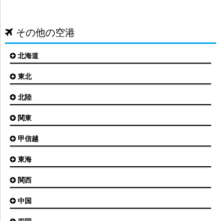
その他の空港
北海道
東北
札幌(新千歳)空港
函館空港
北陸
仙台空港
旭川空港
秋田空港
関東
小松空港
オホーツク紋別空港
青森空港
富山空港
女満別空港
甲信越
東京(羽田)空港
三沢空港
能登空港
釧路空港
東京(成田)空港
いわて花巻空港
東海
新潟空港
稚内空港
茨城空港
福島空港
信州まつもと空港
とかち帯広空港
関西
名古屋(中部)空港
八丈島空港
大館能代空港
根室中標津空港
名古屋(小牧)空港
庄内空港
中国
大阪(伊丹)空港
奥尻空港
静岡空港
山形空港
大阪(関西)空港
利尻空港