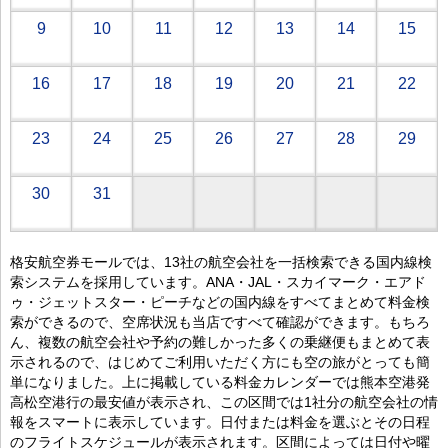
9
10
11
12
13
14
15
16
17
18
19
20
21
22
23
24
25
26
27
28
29
30
31
格安航空券モールでは、13社の航空会社を一括検索できる国内線検
索システムを採用しています。ANA・JAL・スカイマーク・エアド
ゥ・ジェットスター・ピーチなどの国内線をすべてまとめて料金検
索ができるので、空席状況も当店ですべて確認ができます。もちろ
ん、複数の航空会社や予約の難しかった多くの乗継便もまとめて表
示されるので、はじめてご利用いただく方にも空の旅がとっても簡
単になりました。上に掲載している料金カレンダーでは熊本空港発
高松空港行の最安値が表示され、この区間では1社分の航空会社の情
報をスマートに表示しています。日付または料金を選ぶとその日程
のフライトスケジュールが表示されます。区間によっては日付や曜