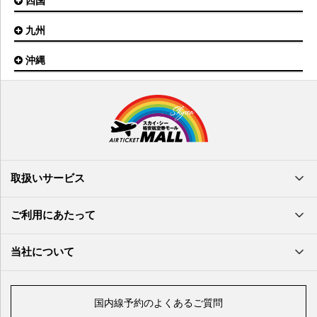
四国
広島空港
神戸空港
岡山空港
九州
松山空港
南紀白浜空港
山口宇部空港
高松空港
但馬空港
沖縄
福岡空港
出雲空港
徳島空港
鹿児島空港
米子空港
沖縄(那覇)空港
高知空港
熊本空港
岩国空港
石垣空港
長崎空港
鳥取空港
宮古空港
宮崎空港
隠岐空港
北大東空港
大分空港
萩・石見空港
南大東空港
取扱いサービス
北九州空港
久米島空港
佐賀空港
多良間空港
ご利用にあたって
奄美大島空港
与那国空港
徳之島空港
当社について
沖永良部空港
喜界島空港
国内線予約のよくあるご質問
与論空港