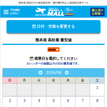
熊本発 高松行きの格安航空券・飛行機予約なら格安航空券モール
予約確認
購入済の
お支払い
お客様へ
日付・空港を変更する
熊本発 高松着 最安値
搭乗日を選択してください
カレンダーの金額はその日の最安値です。
2026/08
日
月
火
水
木
金
土
1
2
3
4
5
6
7
8