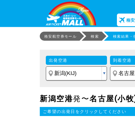
格安
格安航空券モール
検索
検索結果・
出発空港
到着空港
新潟空港
発〜
名古屋(小牧
ご希望の出発日をクリックしてください