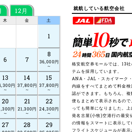
就航している航空会社
月
12月
木
金
土
1
8
6
7
36,000円
格安航空券モールでは、13
～
テムを採用しています。
13
14
15
ANA・JAL・スカイマー
4,300円
37,800円
37,800円
内線をすべてまとめて料金検
～
～
～
認ができます。もちろん、複
20
21
22
便もまとめて表示されるので
っても簡単になりました。上
8,300円
21,300円
24,300円
～
～
～
発名古屋(小牧)空港行の最
の情報をスマートに表示して
27
28
29
フライトスケジュールが表示