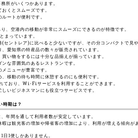
事務所がいくつかあります。
ておくとスムーズです。
のルートが便利です。
あり、空港内の移動が非常にスムーズにできるのが特徴です。
まとまっています。
港(セントレア)に比べると少ないですが、その分コンパクトで見
り、愛知県の特産品の数々が販売されています。
、買い物をするには十分な品揃えが揃っています。
ダンな雰囲気のあるレストランです。
のメニューが豊富です。
め、移動の待ち時間に休憩するのにも便利です。
れており、Wi-Fiサービスを利用することができます。
忙しいビジネスマンにも役立つサービスです。
い時期は？
は、年間を通して利用者数が安定しています。
休暇は観光客の増加や帰省客の増加により、利用が増える傾向が
、1日1便しかありません。