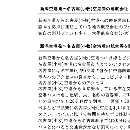
新潟空港発〜名古屋(小牧)空港着の運航会社
新潟空港から名古屋(小牧)空港への便を運航
静岡を拠点に運航している地方航空会社のフジ
独自の割引プランも多く、大手航空会社(レガ
新潟空港発〜名古屋(小牧)空港着の航空券
新潟空港から名古屋(小牧)空港への路線もビ
名古屋(小牧)空港は名古屋市内までのアクセ
名古屋には名古屋(小牧)空港のほかに中部国
市内へのアクセスの良さから、主にビジネス
名古屋(小牧)空港からのアクセス
名古屋(小牧)空港から直接発着している主な
空港バスは名古屋駅、栄、名鉄の西春駅、J
どの目的地でも20分程度で到着し、運賃も30
出張などで頻繁に名古屋(小牧)空港を利用
タクシーはバスと比べて時間を待たずに移動
名古屋(小牧)空港から名古屋駅までは30分ほ
バスと比べると交通費がかなり割高なので、