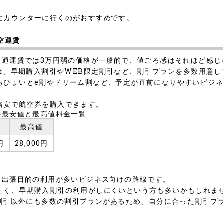
にカウンターに行くのがおすすめです。
空運賃
普通運賃では3万円弱の価格が一般的で、値ごろ感はそれほど感じ
)は、早期購入割引やWEB限定割引など、割引プランを多数用意
るひょいとe割やドリーム割など、予定が直前になりやすいビジ
格安で航空券を購入できます。
の最安値と最高値料金一覧
値
最高値
円
28,000円
、出張目的の利用が多いビジネス向けの路線です。
くく、早期購入割引の利用がしにくいという方も多いかもしれま
入割引以外にも多数の割引プランがあるため、自分に合った割引プ