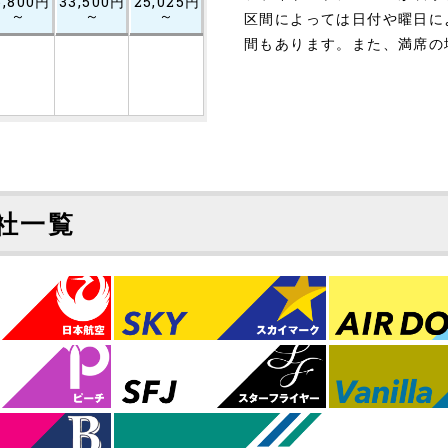
6,800円
33,500円
25,025円
～
～
～
区間によっては日付や曜日に
間もあります。また、満席の
社一覧