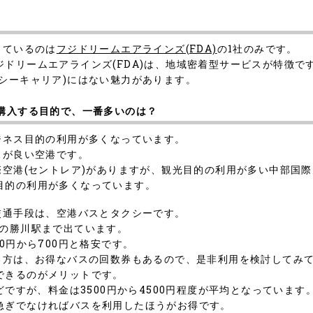
しているのは
フジドリームエアラインズ(FDA)
の1社のみです。
ドリームエアラインズ(FDA)は、地域密着型サービスが特徴で
シーキャリア)にはない魅力があります。
を購入する目的で、一番多いのは？
ジネス目的の利用が多くなっています。
スが良い空港です。
際空港(セントレア)がありますが、観光目的の利用が多い中部国際空
目的の利用が多くなっています。
交通手段は、空港バスとタクシーです。
Rの勝川駅まで出ています。
0円から700円と格安です。
する方は、お得なバスの回数券もあるので、是非利用を検討してみ
できるのがメリットです。
どですが、料金は3500円から4500円程度が平均となっています
急ぎでなければバスを利用したほうがお得です。