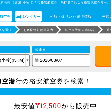
新潟発 名古屋(小牧)行きの格安航空券・飛行機予約なら格安航空券モール
航空券
レンタカー
欠航・遅延及び運行情報
当店
便を選択
お客様情報簡単入力
航空券予約内容確認
航
出発日
)空港
行の格安航空券を検索！
最安値
¥12,500
から販売中