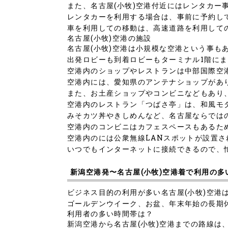
また、名古屋(小牧)空港付近にはレンタカー
レンタカーを利用する場合は、事前に予約し
車を利用しての移動は、高速道路を利用して
名古屋(小牧)空港の施設
名古屋(小牧)空港は小規模な空港という事も
出発ロビーも到着ロビーもターミナル1階に
空港内のショップやレストランは中部国際空
空港内には、愛知県のアンテナショップがあ
また、お土産ショップやコンビニなどもあり
空港内のレストラン「つばさ亭」は、和風モ
みそカツ丼やきしめんなど、名古屋ならでは
空港内のコンビニはカフェスペースもあるた
空港内のには公衆無線LANスポットが設置さ
いつでもインターネットに接続できるので、
新潟空港発〜名古屋(小牧)空港着で利用の多
ビジネス目的の利用が多い名古屋(小牧)空港
ゴールデンウイーク、お盆、年末年始の長期
利用者の多い時間帯は？
新潟空港から名古屋(小牧)空港までの路線は