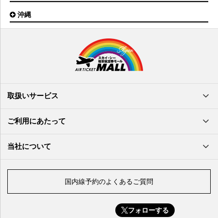
山口宇部空港
高松空港
但馬空港
沖縄
福岡空港
出雲空港
徳島空港
鹿児島空港
米子空港
沖縄(那覇)空港
高知空港
熊本空港
岩国空港
石垣空港
長崎空港
鳥取空港
宮古空港
宮崎空港
隠岐空港
北大東空港
大分空港
萩・石見空港
南大東空港
取扱いサービス
北九州空港
久米島空港
佐賀空港
多良間空港
ご利用にあたって
奄美大島空港
与那国空港
徳之島空港
当社について
沖永良部空港
喜界島空港
国内線予約のよくあるご質問
与論空港
屋久島空港
フォローする
種子島空港