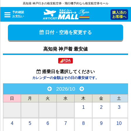
高知発 神戸行きの格安航空券・飛行機予約なら格安航空券モール
予約確認
購入済の
お支払い
お客様へ
日付・空港を変更する
高知発 神戸着 最安値
搭乗日を選択してください
カレンダーの金額はその日の最安値です。
2026/10
日
月
火
水
木
金
土
1
2
3
4
5
6
7
8
9
10