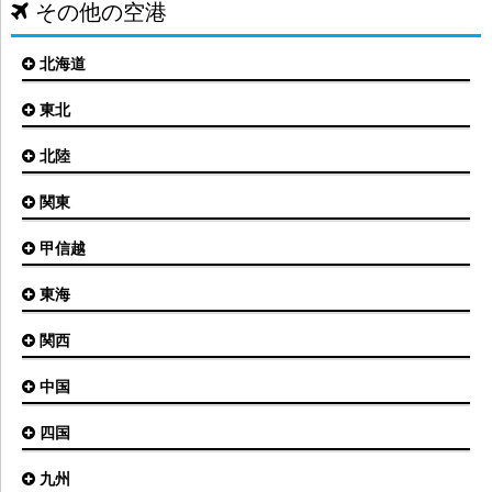
その他の空港
北海道
東北
札幌(新千歳)空港
函館空港
北陸
仙台空港
旭川空港
秋田空港
関東
小松空港
オホーツク紋別空港
青森空港
富山空港
女満別空港
甲信越
東京(羽田)空港
三沢空港
能登空港
釧路空港
東京(成田)空港
いわて花巻空港
東海
新潟空港
稚内空港
茨城空港
福島空港
信州まつもと空港
とかち帯広空港
関西
名古屋(中部)空港
八丈島空港
大館能代空港
根室中標津空港
名古屋(小牧)空港
庄内空港
中国
大阪(伊丹)空港
奥尻空港
静岡空港
山形空港
大阪(関西)空港
利尻空港
四国
広島空港
神戸空港
岡山空港
九州
松山空港
南紀白浜空港