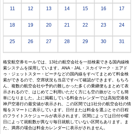
11
12
13
14
15
16
17
18
19
20
21
22
23
24
25
26
27
28
29
30
31
格安航空券モールでは、13社の航空会社を一括検索できる国内線検
索システムを採用しています。ANA・JAL・スカイマーク・エアド
ゥ・ジェットスター・ピーチなどの国内線をすべてまとめて料金検
索ができるので、空席状況も当店ですべて確認ができます。もちろ
ん、複数の航空会社や予約の難しかった多くの乗継便もまとめて表
示されるので、はじめてご利用いただく方にも空の旅がとっても簡
単になりました。上に掲載している料金カレンダーでは高知空港発
神戸空港行の最安値が表示され、この区間では1社分の航空会社の情
報をスマートに表示しています。日付または料金を選ぶとその日程
のフライトスケジュールが表示されます。区間によっては日付や曜
日によって就航数が異なり毎日就航していない区間もあります。ま
た、満席の場合は料金カレンダーに表示がされません。