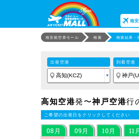
格安
格安航空券モール
検索
検索結果・
出発空港
到着空港
高知空港
発〜
神戸空港
行
ご希望の出発日をクリックしてください
08月
09月
10月
11