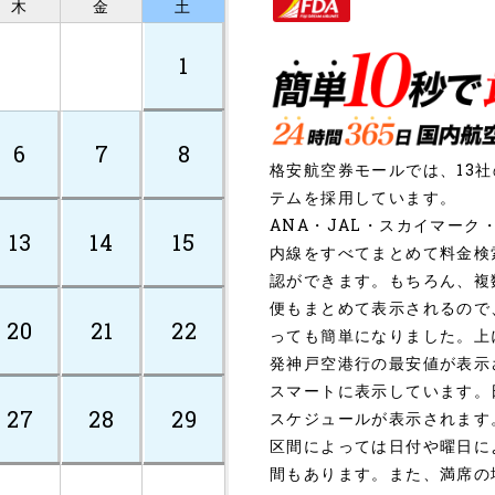
木
金
土
1
6
7
8
格安航空券モールでは、13
テムを採用しています。
ANA・JAL・スカイマー
13
14
15
内線をすべてまとめて料金検
認ができます。もちろん、複
便もまとめて表示されるので
20
21
22
っても簡単になりました。上
発神戸空港行の最安値が表示
スマートに表示しています。
27
28
29
スケジュールが表示されます
区間によっては日付や曜日に
間もあります。また、満席の