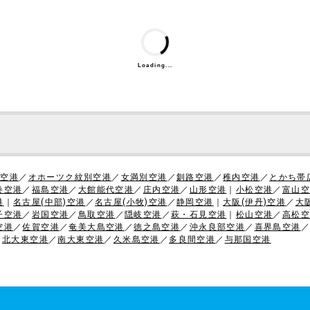
Loading...
)空港
／
オホーツク紋別空港
／
女満別空港
／
釧路空港
／
稚内空港
／
とかち帯
巻空港
／
福島空港
／
大館能代空港
／
庄内空港
／
山形空港
｜
小松空港
／
富山空
港
｜
名古屋(中部)空港
／
名古屋(小牧)空港
／
静岡空港
｜
大阪(伊丹)空港
／
大
子空港
／
岩国空港
／
鳥取空港
／
隠岐空港
／
萩・石見空港
｜
松山空港
／
高松空
空港
／
佐賀空港
／
奄美大島空港
／
徳之島空港
／
沖永良部空港
／
喜界島空港
／
／
北大東空港
／
南大東空港
／
久米島空港
／
多良間空港
／
与那国空港