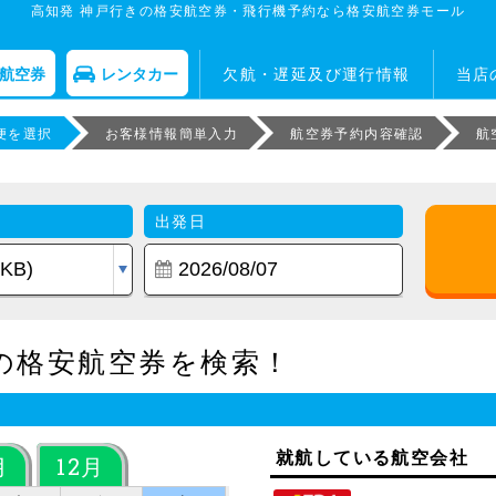
高知発 神戸行きの格安航空券・飛行機予約なら格安航空券モール
航空券
レンタカー
欠航・遅延及び運行情報
当店
便を選択
お客様情報簡単入力
航空券予約内容確認
航
出発日
の格安航空券を検索！
就航している航空会社
月
12月