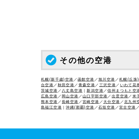
その他の空港
札幌(新千歳)空港
／
函館空港
／
旭川空港
／
札幌(丘珠
台空港
／
秋田空港
／
青森空港
／
三沢空港
／
いわて花
茨城空港
／
八丈島空港
｜
新潟空港
／
信州まつもと空
広島空港
／
岡山空港
／
山口宇部空港
／
出雲空港
／
米
熊本空港
／
長崎空港
／
宮崎空港
／
大分空港
／
北九州
島福江空港
｜
沖縄(那覇)空港
／
石垣空港
／
宮古空港