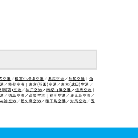
広空港
／
根室中標津空港
／
奥尻空港
／
利尻空港
｜
仙
港
／
能登空港
｜
東京(羽田)空港
／
東京(成田)空港
／
阪(関西)空港
／
神戸空港
／
南紀白浜空港
／
但馬空港
｜
港
／
徳島空港
／
高知空港
｜
福岡空港
／
鹿児島空港
／
与論空港
／
屋久島空港
／
種子島空港
／
対馬空港
／
五