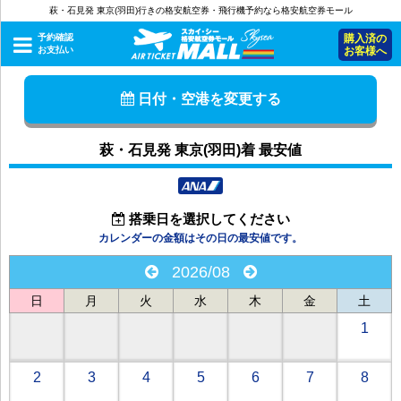
萩・石見発 東京(羽田)行きの格安航空券・飛行機予約なら格安航空券モール
予約確認
購入済の
お支払い
お客様へ
日付・空港を変更する
萩・石見発 東京(羽田)着 最安値
搭乗日を選択してください
カレンダーの金額はその日の最安値です。
2026/08
日
月
火
水
木
金
土
1
2
3
4
5
6
7
8