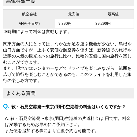
高値料金一覧
航空会社
最安値
最高値
ANA(全日空)
9,890円
39,290円
※時期によって料金は変動します。
関東方面の人にとっては、なかなか足を運ぶ機会が少ない、島根や
山口方面ですが、上手く安価な航空券を使えば、新幹線での旅行や
近隣の人気の観光地への旅行に比べ、比較的安価に国内旅行を楽し
むことができます。
また、現地ではレンタカーなどでドライブを楽しみながら、範囲を
広げて旅行を楽しむことができるのも、このフライトを利用した旅
行の楽しみ方です。
よくある質問
萩・石見空港発〜東京(羽田)空港着の料金はいくらですか？
萩・石見空港発〜東京(羽田)空港着の片道料金は-円です。料金
は変動するためお早めにご予約下さい。
また便を追加する事により往復予約も可能です。