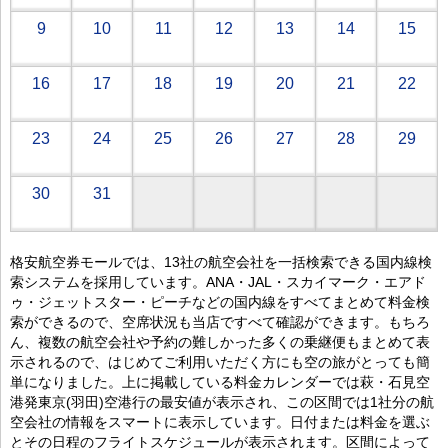
9
10
11
12
13
14
15
16
17
18
19
20
21
22
23
24
25
26
27
28
29
30
31
格安航空券モールでは、13社の航空会社を一括検索できる国内線検
索システムを採用しています。ANA・JAL・スカイマーク・エアド
ゥ・ジェットスター・ピーチなどの国内線をすべてまとめて料金検
索ができるので、空席状況も当店ですべて確認ができます。もちろ
ん、複数の航空会社や予約の難しかった多くの乗継便もまとめて表
示されるので、はじめてご利用いただく方にも空の旅がとっても簡
単になりました。上に掲載している料金カレンダーでは萩・石見空
港発東京(羽田)空港行の最安値が表示され、この区間では1社分の航
空会社の情報をスマートに表示しています。日付または料金を選ぶ
とその日程のフライトスケジュールが表示されます。区間によって