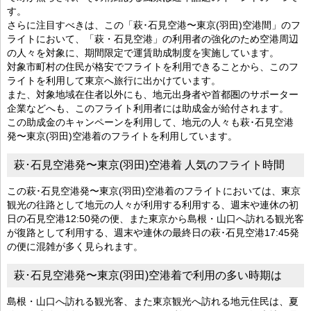
す。
さらに注目すべきは、この「萩･石見空港〜東京(羽田)空港間」のフ
ライトにおいて、「萩・石見空港」の利用者の強化のため空港周辺
の人々を対象に、期間限定で運賃助成制度を実施しています。
対象市町村の住民が格安でフライトを利用できることから、このフ
ライトを利用して東京へ旅行に出かけています。
また、対象地域在住者以外にも、地元出身者や首都圏のサポーター
企業などへも、このフライト利用者には助成金が給付されます。
この助成金のキャンペーンを利用して、地元の人々も萩･石見空港
発〜東京(羽田)空港着のフライトを利用しています。
萩･石見空港発〜東京(羽田)空港着 人気のフライト時間
この萩･石見空港発〜東京(羽田)空港着のフライトにおいては、東京
観光の往路として地元の人々が利用する利用する、週末や連休の初
日の石見空港12:50発の便、また東京から島根・山口へ訪れる観光客
が復路として利用する、週末や連休の最終日の萩･石見空港17:45発
の便に混雑が多く見られます。
萩･石見空港発〜東京(羽田)空港着で利用の多い時期は
島根・山口へ訪れる観光客、また東京観光へ訪れる地元住民は、夏