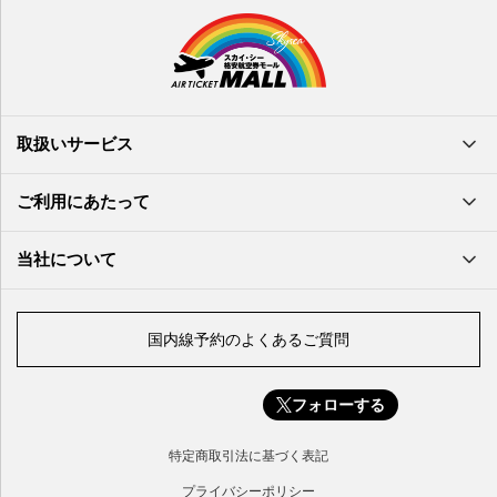
沖縄(那覇)空港
高知空港
熊本空港
岩国空港
石垣空港
長崎空港
鳥取空港
宮古空港
宮崎空港
隠岐空港
北大東空港
大分空港
萩・石見空港
南大東空港
取扱いサービス
北九州空港
久米島空港
佐賀空港
多良間空港
ご利用にあたって
奄美大島空港
与那国空港
徳之島空港
当社について
沖永良部空港
喜界島空港
国内線予約のよくあるご質問
与論空港
屋久島空港
フォローする
種子島空港
対馬空港
特定商取引法に基づく表記
五島福江空港
プライバシーポリシー