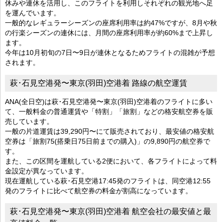
休みや連休を活用し、このフライトを利用しそれぞれの観光地へ足
を運んでいます。
一般的なレギュラーシーズンの座席利用率は約47%ですが、8月や秋
の行楽シーズンの連休には、月間の座席利用率が約60%まで上昇し
ます。
今年は10月初旬の7日〜9日が連休となるためフライトの混雑が予想
されます。
萩･石見空港発〜東京(羽田)空港着 路線の航空運賃
ANA(全日空)は萩･石見空港発〜東京(羽田)空港着のフライトに多い
て、一般料金の普通運賃や「特割」「旅割」などの格安航空券を販
売しています。
一般の片道運賃は39,290円〜にて販売されており、最安値の格安航
空券は「旅割75(搭乗日75日前までの購入)」の9,890円の航空券で
す。
また、この区間を運航している2便において、各フライトによって料
金設定が異なっています。
現在運航している萩･石見空港17:45発のフライトは、同空港12:55
発のフライトに比べて航空券の料金が割高になっています。
萩･石見空港発〜東京(羽田)空港着 航空会社の最安値と最