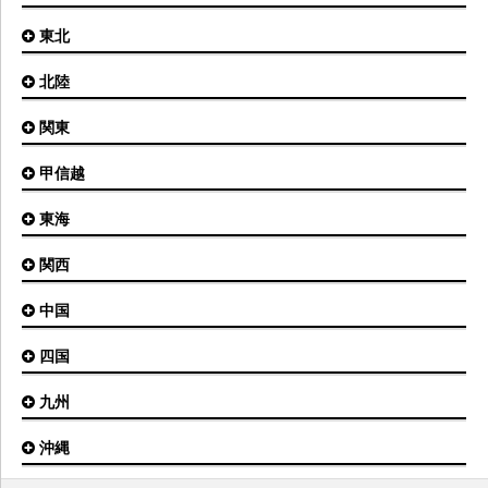
東北
札幌(新千歳)空港
函館空港
北陸
仙台空港
旭川空港
秋田空港
関東
小松空港
オホーツク紋別空港
青森空港
富山空港
女満別空港
甲信越
東京(羽田)空港
三沢空港
能登空港
釧路空港
東京(成田)空港
いわて花巻空港
東海
新潟空港
稚内空港
茨城空港
福島空港
信州まつもと空港
とかち帯広空港
関西
名古屋(中部)空港
八丈島空港
大館能代空港
根室中標津空港
名古屋(小牧)空港
庄内空港
中国
大阪(伊丹)空港
奥尻空港
静岡空港
山形空港
大阪(関西)空港
利尻空港
四国
広島空港
神戸空港
岡山空港
九州
松山空港
南紀白浜空港
山口宇部空港
高松空港
但馬空港
沖縄
福岡空港
出雲空港
徳島空港
鹿児島空港
米子空港