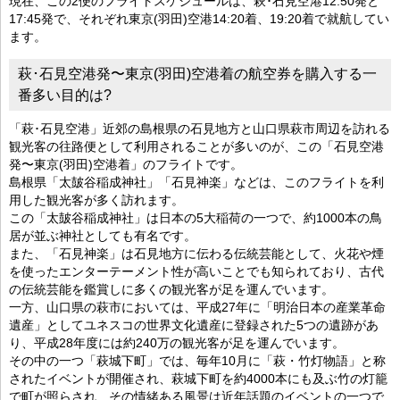
現在、この2便のフライトスケジュールは、萩･石見空港12:50発と
17:45発で、それぞれ東京(羽田)空港14:20着、19:20着で就航してい
ます。
萩･石見空港発〜東京(羽田)空港着の航空券を購入する一
番多い目的は?
「萩･石見空港」近郊の島根県の石見地方と山口県萩市周辺を訪れる
観光客の往路便として利用されることが多いのが、この「石見空港
発〜東京(羽田)空港着」のフライトです。
島根県「太皷谷稲成神社」「石見神楽」などは、このフライトを利
用した観光客が多く訪れます。
この「太皷谷稲成神社」は日本の5大稲荷の一つで、約1000本の鳥
居が並ぶ神社としても有名です。
また、「石見神楽」は石見地方に伝わる伝統芸能として、火花や煙
を使ったエンターテーメント性が高いことでも知られており、古代
の伝統芸能を鑑賞しに多くの観光客が足を運んでいます。
一方、山口県の萩市においては、平成27年に「明治日本の産業革命
遺産」としてユネスコの世界文化遺産に登録された5つの遺跡があ
り、平成28年度には約240万の観光客が足を運んでいます。
その中の一つ「萩城下町」では、毎年10月に「萩・竹灯物語」と称
されたイベントが開催され、萩城下町を約4000本にも及ぶ竹の灯籠
で町が照らされ、その情緒ある風景は近年話題のイベントの一つで