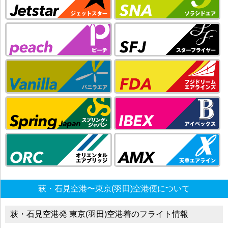
萩・石見空港〜東京(羽田)空港便について
萩・石見空港発 東京(羽田)空港着のフライト情報