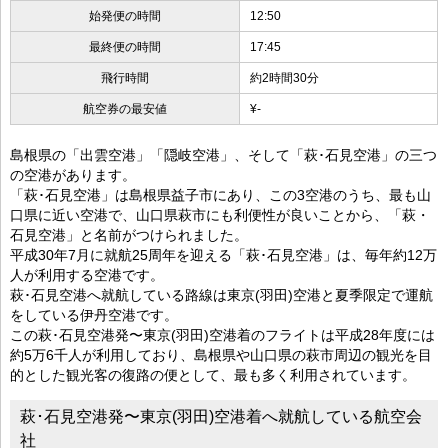
始発便の時間
12:50
最終便の時間
17:45
飛行時間
約2時間30分
航空券の最安値
¥-
島根県の「出雲空港」「隠岐空港」、そして「萩･石見空港」の三つ
の空港があります。
「萩･石見空港」は島根県益子市にあり、この3空港のうち、最も山
口県に近い空港で、山口県萩市にも利便性が良いことから、「萩・
石見空港」と名前がつけられました。
平成30年7月に就航25周年を迎える「萩･石見空港」は、毎年約12万
人が利用する空港です。
萩･石見空港へ就航している路線は東京(羽田)空港と夏季限定で運航
をしている伊丹空港です。
この萩･石見空港発〜東京(羽田)空港着のフライトは平成28年度には
約5万6千人が利用しており、島根県や山口県の萩市周辺の観光を目
的とした観光客の復路の便として、最も多く利用されています。
萩･石見空港発〜東京(羽田)空港着へ就航している航空会
社