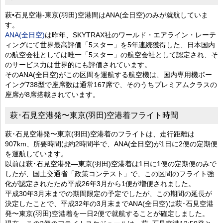
萩•石見空港-東京(羽田)空港間はANA(全日空)のみが就航していま
す。
ANA(全日空)
は昨年、SKYTRAX社のワールド・エアライン・レーテ
ィングにて世界最高評価「5スター」を5年連続獲得した、日本国内
の航空会社としては唯一「5スター」の航空会社として認定され、そ
のサービス力は世界的にも評価されています。
そのANA(全日空)がこの区間を運航する航空機は、国内専用機ボー
イング738型で座席数は通常167席で、そのうちプレミアムクラスの
座席が8席搭載されています。
萩･石見空港発〜東京(羽田)空港着フライト時間
萩･石見空港発〜東京(羽田)空港着のフライトは、走行距離は
907km、所要時間は約2時間半で、ANA(全日空)が1日に2便の定期便
を運航しています。
以前は萩･石見空港発—東京(羽田)空港着は1日に1便の定期便のみで
したが、国土交通省「政策コンテスト」で、この区間のフライト強
化が認定されたため平成26年3月から1便が増便されました。
平成30年3月末までの期間限定の予定でしたが、この期間の延長が
決定したことで、平成32年の3月末までANA(全日空)は萩･石見空港
発〜東京(羽田)空港着を一日2便で就航することが確定しました。