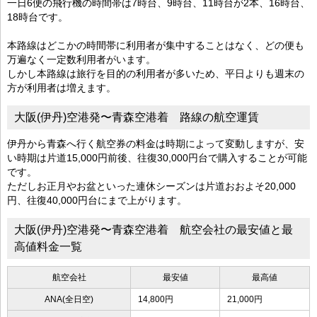
一日6便の飛行機の時間帯は7時台、9時台、11時台が2本、16時台、
18時台です。
本路線はどこかの時間帯に利用者が集中することはなく、どの便も
万遍なく一定数利用者がいます。
しかし本路線は旅行を目的の利用者が多いため、平日よりも週末の
方が利用者は増えます。
大阪(伊丹)空港発〜青森空港着 路線の航空運賃
伊丹から青森へ行く航空券の料金は時期によって変動しますが、安
い時期は片道15,000円前後、往復30,000円台で購入することが可能
です。
ただしお正月やお盆といった連休シーズンは片道おおよそ20,000
円、往復40,000円台にまで上がります。
大阪(伊丹)空港発〜青森空港着 航空会社の最安値と最
高値料金一覧
航空会社
最安値
最高値
ANA(全日空)
14,800円
21,000円