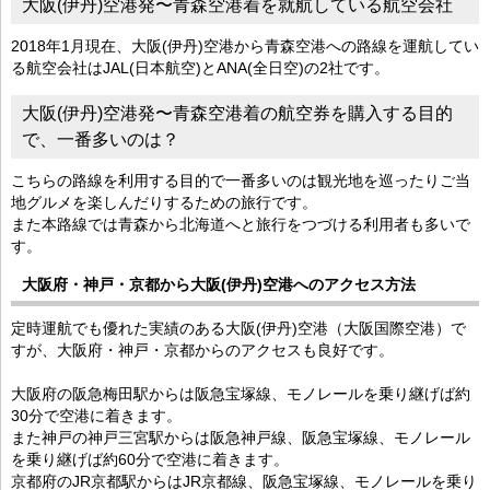
大阪(伊丹)空港発〜青森空港着を就航している航空会社
2018年1月現在、大阪(伊丹)空港から青森空港への路線を運航してい
る航空会社はJAL(日本航空)とANA(全日空)の2社です。
大阪(伊丹)空港発〜青森空港着の航空券を購入する目的
で、一番多いのは？
こちらの路線を利用する目的で一番多いのは観光地を巡ったりご当
地グルメを楽しんだりするための旅行です。
また本路線では青森から北海道へと旅行をつづける利用者も多いで
す。
大阪府・神戸・京都から大阪(伊丹)空港へのアクセス方法
定時運航でも優れた実績のある大阪(伊丹)空港（大阪国際空港）で
すが、大阪府・神戸・京都からのアクセスも良好です。
大阪府の阪急梅田駅からは阪急宝塚線、モノレールを乗り継げば約
30分で空港に着きます。
また神戸の神戸三宮駅からは阪急神戸線、阪急宝塚線、モノレール
を乗り継げば約60分で空港に着きます。
京都府のJR京都駅からはJR京都線、阪急宝塚線、モノレールを乗り