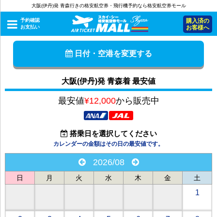
大阪(伊丹)発 青森行きの格安航空券・飛行機予約なら格安航空券モール
予約確認
購入済の
お支払い
お客様へ
日付・空港を変更する
大阪(伊丹)発 青森着 最安値
最安値
¥12,000
から販売中
搭乗日を選択してください
カレンダーの金額はその日の最安値です。
2026/08
日
月
火
水
木
金
土
1