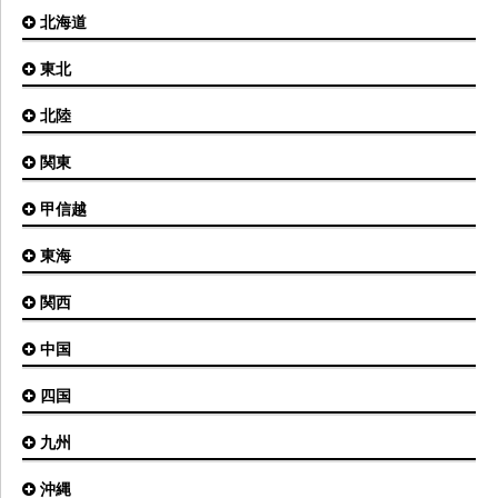
北海道
東北
札幌(新千歳)空港
函館空港
北陸
仙台空港
旭川空港
秋田空港
関東
小松空港
オホーツク紋別空港
青森空港
富山空港
女満別空港
甲信越
東京(羽田)空港
三沢空港
能登空港
釧路空港
東京(成田)空港
いわて花巻空港
東海
新潟空港
稚内空港
茨城空港
福島空港
信州まつもと空港
とかち帯広空港
関西
名古屋(中部)空港
八丈島空港
大館能代空港
根室中標津空港
名古屋(小牧)空港
庄内空港
中国
大阪(伊丹)空港
奥尻空港
静岡空港
山形空港
大阪(関西)空港
利尻空港
四国
広島空港
神戸空港
岡山空港
九州
松山空港
南紀白浜空港
山口宇部空港
高松空港
但馬空港
沖縄
福岡空港
出雲空港