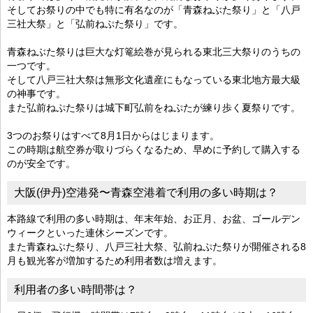
そしてお祭りの中でも特に有名なのが「青森ねぶた祭り」と「八戸
三社大祭」と「弘前ねぷた祭り」です。
青森ねぶた祭りは巨大な灯篭絵巻が見られる東北三大祭りのうちの
一つです。
そして八戸三社大祭は無形文化遺産にもなっている東北地方最大級
の神事です。
また弘前ねぷた祭りは城下町弘前をねぷたが練り歩く夏祭りです。
3つのお祭りはすべて8月1日からはじまります。
この時期は航空券が取りづらくなるため、早めに予約して購入する
のが安全です。
大阪(伊丹)空港発〜青森空港着で利用の多い時期は？
本路線で利用の多い時期は、年末年始、お正月、お盆、ゴールデン
ウィークといった連休シーズンです。
また青森ねぶた祭り、八戸三社大祭、弘前ねぷた祭りが開催される8
月も観光客が増加するため利用者数は増えます。
利用者の多い時間帯は？