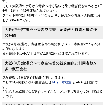
す。
そして大阪府の伊丹から青森へ行く路線は乗り継ぎ便も含めると1日
6便、1週間で42便運航されています。
フライト時間は1時間35〜40分かかり、伊丹から青森への距離はお
およそ840kmです。
大阪(伊丹)空港発〜青森空港着 始発便の時間と最終便
の時間
大阪(伊丹)空港発、青森空港着の始発便はJAL(日本航空)の7時55分
の便になります。
また最終便はANA(全日空)の18時25分に運航されています。
大阪(伊丹)空港発〜青森空港着の就航便数と利用者数が
多い航空会社
就航便数は1日6便で1週間42便になります。
そして利用者数が多い航空会社は
JAL(日本航空)
とANA(全日空)で
す。
どちらも本路線では3便ずつ出ており、どの便も万遍なく利用者は多
いです。