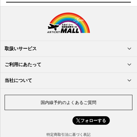
徳島空港
鹿児島空港
米子空港
沖縄(那覇)空港
高知空港
熊本空港
岩国空港
石垣空港
長崎空港
鳥取空港
宮古空港
宮崎空港
隠岐空港
北大東空港
大分空港
萩・石見空港
南大東空港
取扱いサービス
北九州空港
久米島空港
佐賀空港
多良間空港
ご利用にあたって
奄美大島空港
与那国空港
徳之島空港
当社について
沖永良部空港
喜界島空港
国内線予約のよくあるご質問
与論空港
屋久島空港
フォローする
種子島空港
対馬空港
特定商取引法に基づく表記