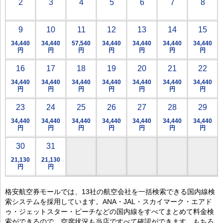
2
3
4
5
6
7
8
9
10
11
12
13
14
15
34,440
34,440
57,540
34,440
34,440
34,440
34,440
円
円
円
円
円
円
円
16
17
18
19
20
21
22
34,440
34,440
34,440
34,440
34,440
34,440
34,440
円
円
円
円
円
円
円
23
24
25
26
27
28
29
34,440
34,440
34,440
34,440
34,440
34,440
34,440
円
円
円
円
円
円
円
30
31
21,130
21,130
円
円
格安航空券モールでは、13社の航空会社を一括検索できる国内線検
索システムを採用しています。ANA・JAL・スカイマーク・エアド
ゥ・ジェットスター・ピーチなどの国内線をすべてまとめて料金検
索ができるので、空席状況も当店ですべて確認ができます。もちろ