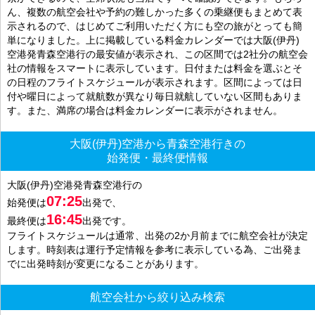
ん、複数の航空会社や予約の難しかった多くの乗継便もまとめて表
示されるので、はじめてご利用いただく方にも空の旅がとっても簡
単になりました。上に掲載している料金カレンダーでは大阪(伊丹)
空港発青森空港行の最安値が表示され、この区間では2社分の航空会
社の情報をスマートに表示しています。日付または料金を選ぶとそ
の日程のフライトスケジュールが表示されます。区間によっては日
付や曜日によって就航数が異なり毎日就航していない区間もありま
す。また、満席の場合は料金カレンダーに表示がされません。
大阪(伊丹)空港から青森空港行きの
始発便・最終便情報
大阪(伊丹)空港発青森空港行の
07:25
始発便は
出発で、
16:45
最終便は
出発です。
フライトスケジュールは通常、出発の2か月前までに航空会社が決定
します。時刻表は運行予定情報を参考に表示している為、ご出発ま
でに出発時刻が変更になることがあります。
航空会社から絞り込み検索