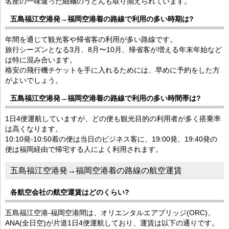
名産の一味違った細麺のうどんも取り揃えられています。
五島福江空港発→福岡空港着の路線で利用の多い時期は?
年間を通じて観光客や帰省客の利用が多い路線です。
旅行シーズンとなる3月、8月〜10月、帰省客が増える年末年始など
は特に混み合います。
格安の飛行機チケットを手に入れるためには、早めに予約をした方
がよいでしょう。
五島福江空港発→福岡空港着の路線で利用の多い時間帯は?
1日4便運航していますが、どの便も観光目的の利用者が多く搭乗率
は高くなります。
10:10発-10:50着の便は当日のビジネス客に、19:00発、19:40発の
便は福岡経由で帰宅する人によく利用されます。
五島福江空港発→福岡空港着の路線の航空運賃
各航空会社の航空運賃はどのくらい?
五島福江空港-福岡空港間は、オリエンタルエアブリッジ(ORC)、
ANA(全日空)が片道1日4便運航しており、運賃は以下の通りです。