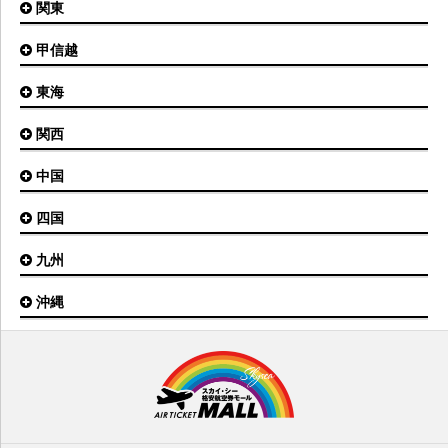
関東
小松空港
オホーツク紋別空港
青森空港
富山空港
女満別空港
甲信越
東京(羽田)空港
三沢空港
能登空港
釧路空港
東京(成田)空港
いわて花巻空港
東海
新潟空港
稚内空港
茨城空港
福島空港
信州まつもと空港
とかち帯広空港
関西
名古屋(中部)空港
八丈島空港
大館能代空港
根室中標津空港
名古屋(小牧)空港
庄内空港
中国
大阪(伊丹)空港
奥尻空港
静岡空港
山形空港
大阪(関西)空港
利尻空港
四国
広島空港
神戸空港
岡山空港
九州
松山空港
南紀白浜空港
山口宇部空港
高松空港
但馬空港
沖縄
福岡空港
出雲空港
徳島空港
鹿児島空港
米子空港
沖縄(那覇)空港
高知空港
熊本空港
岩国空港
石垣空港
長崎空港
鳥取空港
宮古空港
宮崎空港
隠岐空港
北大東空港
大分空港