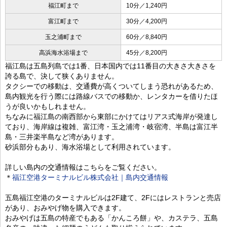
福江町まで
10分／1,240円
富江町まで
30分／4,200円
玉之浦町まで
60分／8,840円
高浜海水浴場まで
45分／8,200円
福江島は五島列島では1番、日本国内では11番目の大きさ大きさを
誇る島で、決して狭くありません。
タクシーでの移動は、交通費が高くついてしまう恐れがあるため、
島内観光を行う際には路線バスでの移動か、レンタカーを借りたほ
うが良いかもしれません。
ちなみに福江島の南西部から東部にかけてはリアス式海岸が発達し
ており、海岸線は複雑、富江湾・玉之浦湾・岐宿湾、半島は富江半
島・三井楽半島など湾があります。
砂浜部分もあり、海水浴場として利用されています。
詳しい島内の交通情報はこちらをご覧ください。
＊
福江空港ターミナルビル株式会社｜島内交通情報
五島福江空港のターミナルビルは2F建て、2Fにはレストランと売店
があり、おみやげ物を購入できます。
おみやげは五島の特産でもある「かんころ餅」や、カステラ、五島