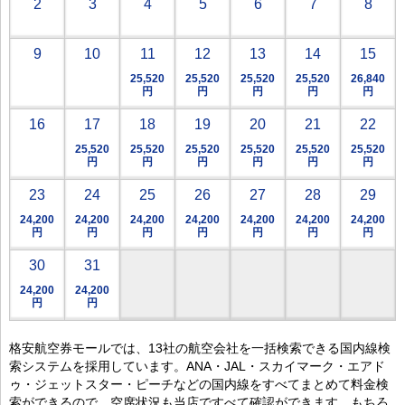
2
3
4
5
6
7
8
9
10
11
12
13
14
15
25,520
25,520
25,520
25,520
26,840
円
円
円
円
円
16
17
18
19
20
21
22
25,520
25,520
25,520
25,520
25,520
25,520
円
円
円
円
円
円
23
24
25
26
27
28
29
24,200
24,200
24,200
24,200
24,200
24,200
24,200
円
円
円
円
円
円
円
30
31
24,200
24,200
円
円
格安航空券モールでは、13社の航空会社を一括検索できる国内線検
索システムを採用しています。ANA・JAL・スカイマーク・エアド
ゥ・ジェットスター・ピーチなどの国内線をすべてまとめて料金検
索ができるので、空席状況も当店ですべて確認ができます。もちろ