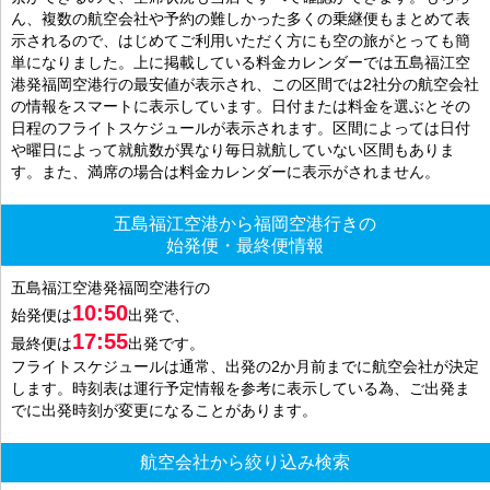
ん、複数の航空会社や予約の難しかった多くの乗継便もまとめて表
示されるので、はじめてご利用いただく方にも空の旅がとっても簡
単になりました。上に掲載している料金カレンダーでは五島福江空
港発福岡空港行の最安値が表示され、この区間では2社分の航空会社
の情報をスマートに表示しています。日付または料金を選ぶとその
日程のフライトスケジュールが表示されます。区間によっては日付
や曜日によって就航数が異なり毎日就航していない区間もありま
す。また、満席の場合は料金カレンダーに表示がされません。
五島福江空港から福岡空港行きの
始発便・最終便情報
五島福江空港発福岡空港行の
10:50
始発便は
出発で、
17:55
最終便は
出発です。
フライトスケジュールは通常、出発の2か月前までに航空会社が決定
します。時刻表は運行予定情報を参考に表示している為、ご出発ま
でに出発時刻が変更になることがあります。
航空会社から絞り込み検索