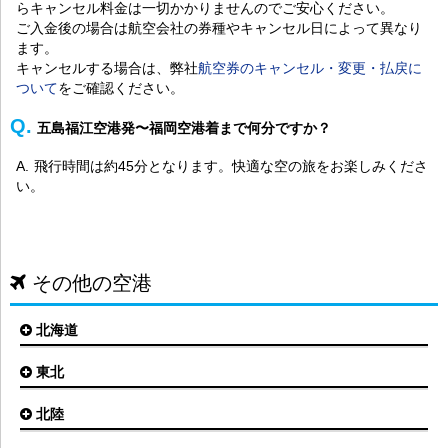
らキャンセル料金は一切かかりませんのでご安心ください。
ご入金後の場合は航空会社の券種やキャンセル日によって異なり
ます。
キャンセルする場合は、弊社
航空券のキャンセル・変更・払戻に
ついて
をご確認ください。
五島福江空港発〜福岡空港着まで何分ですか？
飛行時間は約45分となります。快適な空の旅をお楽しみくださ
い。
その他の空港
北海道
東北
札幌(新千歳)空港
函館空港
北陸
仙台空港
旭川空港
秋田空港