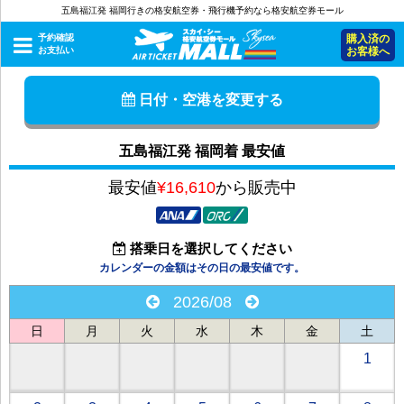
五島福江発 福岡行きの格安航空券・飛行機予約なら格安航空券モール
予約確認
購入済の
お支払い
お客様へ
日付・空港を変更する
五島福江発 福岡着 最安値
最安値
¥16,610
から販売中
搭乗日を選択してください
カレンダーの金額はその日の最安値です。
2026/08
日
月
火
水
木
金
土
1