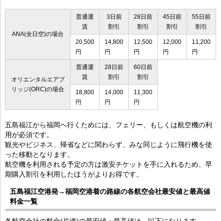
普通運
3日前
28日前
45日前
55日前
賃
割引
割引
割引
割引
ANA(全日空)の場合
20,500
14,800
12,500
12,000
11,200
円
円
円
円
円
普通運
28日前
60日前
賃
割引
割引
オリエンタルエアブ
リッジ(ORC)の場合
18,800
14,000
11,300
円
円
円
五島福江から福岡へ行くためには、フェリー、もしくは航空機の利
用が必須です。
観光やビジネス、帰省などに関わらず、みな同じように飛行機を使
った移動となります。
航空機を利用される予定の方は激安チケットを手に入れるため、早
期購入割引を利用したほうがよりお得です。
五島福江空港発→福岡空港着の路線の各航空会社最安値と最高値
料金一覧
各航空会社の料金(片道)の最安値・最高値は、以下になります。