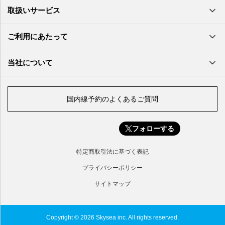
萩・石見空港
南大東空港
取扱いサービス
北九州空港
久米島空港
佐賀空港
多良間空港
ご利用にあたって
奄美大島空港
与那国空港
徳之島空港
当社について
沖永良部空港
喜界島空港
国内線予約のよくあるご質問
与論空港
屋久島空港
フォローする
種子島空港
対馬空港
特定商取引法に基づく表記
五島福江空港
プライバシーポリシー
サイトマップ
Copyright © 2026 Skysea inc. All rights reserved.