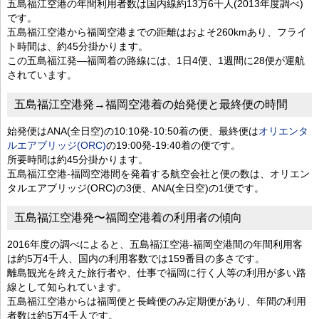
五島福江空港の年間利用者数は国内線約13万6千人(2013年度調べ)
です。
五島福江空港から福岡空港までの距離はおよそ260kmあり、フライ
ト時間は、約45分掛かります。
この五島福江発―福岡着の路線には、1日4便、1週間に28便が運航
されています。
五島福江空港発→福岡空港着の始発便と最終便の時間
始発便はANA(全日空)の10:10発-10:50着の便、最終便は
オリエンタ
ルエアブリッジ(ORC)
の19:00発-19:40着の便です。
所要時間は約45分掛かります。
五島福江空港-福岡空港間を発着する航空会社と便の数は、オリエン
タルエアブリッジ(ORC)の3便、ANA(全日空)の1便です。
五島福江空港発〜福岡空港着の利用者の傾向
2016年度の調べによると、五島福江空港-福岡空港間の年間利用客
は約5万4千人、国内の利用客数では159番目の多さです。
離島観光を終えた旅行者や、仕事で福岡に行く人等の利用が多い路
線として知られています。
五島福江空港からは福岡便と長崎便のみ定期便があり、年間の利用
者数は約5万4千人です。