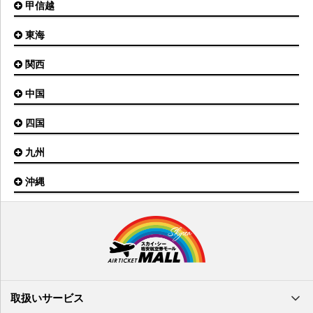
甲信越
東京(羽田)空港
三沢空港
能登空港
釧路空港
東京(成田)空港
いわて花巻空港
東海
新潟空港
稚内空港
茨城空港
福島空港
信州まつもと空港
とかち帯広空港
関西
名古屋(中部)空港
八丈島空港
大館能代空港
根室中標津空港
名古屋(小牧)空港
庄内空港
中国
大阪(伊丹)空港
奥尻空港
静岡空港
山形空港
大阪(関西)空港
利尻空港
四国
広島空港
神戸空港
岡山空港
九州
松山空港
南紀白浜空港
山口宇部空港
高松空港
但馬空港
沖縄
福岡空港
出雲空港
徳島空港
鹿児島空港
米子空港
沖縄(那覇)空港
高知空港
熊本空港
岩国空港
石垣空港
長崎空港
鳥取空港
宮古空港
宮崎空港
隠岐空港
北大東空港
大分空港
萩・石見空港
南大東空港
取扱いサービス
北九州空港
久米島空港