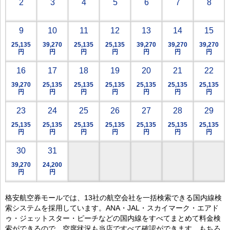
2
3
4
5
6
7
8
9
10
11
12
13
14
15
25,135
39,270
25,135
25,135
39,270
39,270
39,270
円
円
円
円
円
円
円
16
17
18
19
20
21
22
39,270
25,135
25,135
25,135
25,135
25,135
25,135
円
円
円
円
円
円
円
23
24
25
26
27
28
29
25,135
25,135
25,135
25,135
25,135
25,135
25,135
円
円
円
円
円
円
円
30
31
39,270
24,200
円
円
格安航空券モールでは、13社の航空会社を一括検索できる国内線検
索システムを採用しています。ANA・JAL・スカイマーク・エアド
ゥ・ジェットスター・ピーチなどの国内線をすべてまとめて料金検
索ができるので、空席状況も当店ですべて確認ができます。もちろ