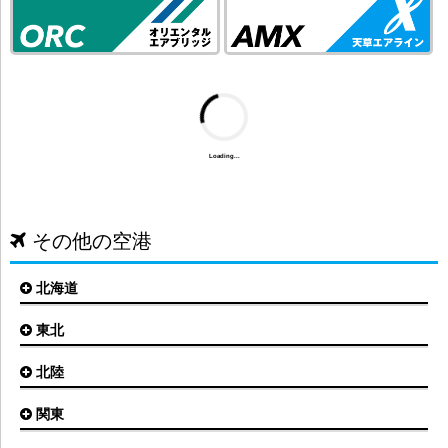
Loading...
その他の空港
北海道
東北
札幌(新千歳)空港
函館空港
北陸
仙台空港
旭川空港
秋田空港
関東
小松空港
オホーツク紋別空港
青森空港
富山空港
女満別空港