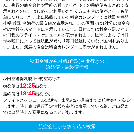
ん、複数の航空会社や予約の難しかった多くの乗継便もまとめて表
示されるので、はじめてご利用いただく方にも空の旅がとっても簡
単になりました。上に掲載している料金カレンダーでは秋田空港発
札幌(丘珠)空港行の最安値が表示され、この区間では1社分の航空会
社の情報をスマートに表示しています。日付または料金を選ぶとそ
の日程のフライトスケジュールが表示されます。区間によっては日
付や曜日によって就航数が異なり毎日就航していない区間もありま
す。また、満席の場合は料金カレンダーに表示がされません。
秋田空港から札幌(丘珠)空港行きの
始発便・最終便情報
秋田空港発札幌(丘珠)空港行の
12:25
始発便は
出発で、
18:45
最終便は
出発です。
フライトスケジュールは通常、出発の2か月前までに航空会社が決定
します。時刻表は運行予定情報を参考に表示している為、ご出発ま
でに出発時刻が変更になることがあります。
航空会社から絞り込み検索