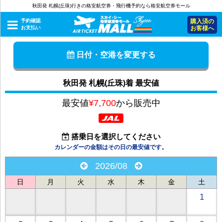
秋田発 札幌(丘珠)行きの格安航空券・飛行機予約なら格安航空券モール
予約確認
購入済の
お支払い
お客様へ
日付・空港を変更する
秋田発 札幌(丘珠)着 最安値
最安値
¥7,700
から販売中
搭乗日を選択してください
カレンダーの金額はその日の最安値です。
2026/08
日
月
火
水
木
金
土
1