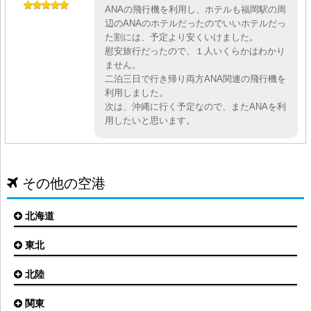
ANAの飛行機を利用し、ホテルも福岡駅の周
辺のANAのホテルだったのでいいホテルだっ
た割には、予定より安くいけました。
慰安旅行だったので、１人いくらかはわかり
ません。
二泊三日で行き帰り両方ANA関連の飛行機を
利用しました。
次は、沖縄に行く予定なので、またANAを利
用したいと思います。
その他の空港
北海道
東北
札幌(新千歳)空港
函館空港
北陸
仙台空港
旭川空港
秋田空港
関東
小松空港
オホーツク紋別空港