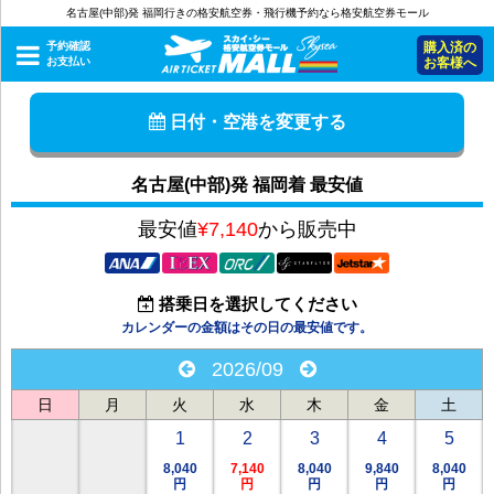
名古屋(中部)発 福岡行きの格安航空券・飛行機予約なら格安航空券モール
予約確認
購入済の
お支払い
お客様へ
日付・空港を変更する
名古屋(中部)発 福岡着 最安値
最安値
¥7,140
から販売中
搭乗日を選択してください
カレンダーの金額はその日の最安値です。
2026/09
日
月
火
水
木
金
土
1
2
3
4
5
8,040
7,140
8,040
9,840
8,040
円
円
円
円
円