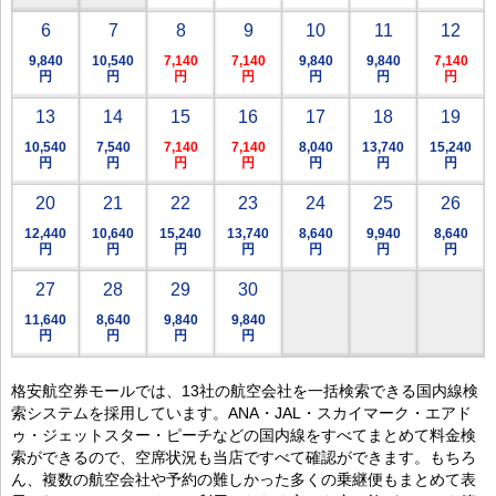
6
7
8
9
10
11
12
9,840
10,540
7,140
7,140
9,840
9,840
7,140
円
円
円
円
円
円
円
13
14
15
16
17
18
19
10,540
7,540
7,140
7,140
8,040
13,740
15,240
円
円
円
円
円
円
円
20
21
22
23
24
25
26
12,440
10,640
15,240
13,740
8,640
9,940
8,640
円
円
円
円
円
円
円
27
28
29
30
11,640
8,640
9,840
9,840
円
円
円
円
格安航空券モールでは、13社の航空会社を一括検索できる国内線検
索システムを採用しています。ANA・JAL・スカイマーク・エアド
ゥ・ジェットスター・ピーチなどの国内線をすべてまとめて料金検
索ができるので、空席状況も当店ですべて確認ができます。もちろ
ん、複数の航空会社や予約の難しかった多くの乗継便もまとめて表