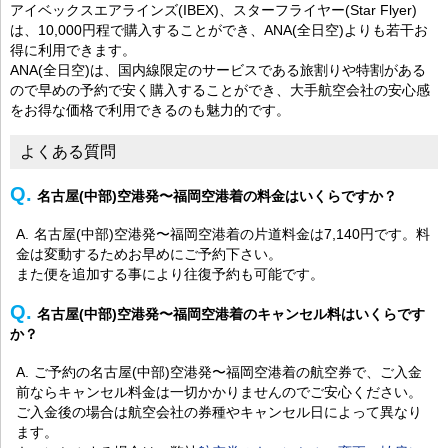
アイベックスエアラインズ(IBEX)、スターフライヤー(Star Flyer)
は、10,000円程で購入することができ、ANA(全日空)よりも若干お
得に利用できます。
ANA(全日空)は、国内線限定のサービスである旅割りや特割がある
ので早めの予約で安く購入することができ、大手航空会社の安心感
をお得な価格で利用できるのも魅力的です。
よくある質問
名古屋(中部)空港発〜福岡空港着の料金はいくらですか？
名古屋(中部)空港発〜福岡空港着の片道料金は7,140円です。料
金は変動するためお早めにご予約下さい。
また便を追加する事により往復予約も可能です。
名古屋(中部)空港発〜福岡空港着のキャンセル料はいくらです
か？
ご予約の名古屋(中部)空港発〜福岡空港着の航空券で、ご入金
前ならキャンセル料金は一切かかりませんのでご安心ください。
ご入金後の場合は航空会社の券種やキャンセル日によって異なり
ます。