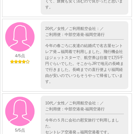
くて、旅費も安く済むので良かったと思いま
す。
20代／女性／ご利用航空会社：／
ご利用便：中部空港発-福岡空港行
今年の春ごろに友達の結婚式で名古屋セント
レア発→福岡着で利用しました。飛行機会社
4
/5点
はジェットスターで、航空券は往復で1万5千
円ぐらいでした。そこからJRで地元の長崎ま
で行きました。長崎までの直行便より福岡経
由が安いのでいつもそうやって帰省していま
す。
10代／女性／ご利用航空会社：／
ご利用便：中部空港発-福岡空港行
今年の５月に会社の慰安旅行で利用しまし
た。
5
/5点
セントレア空港発→福岡空港着です。