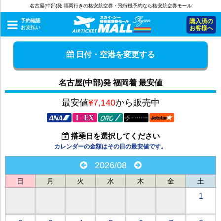
名古屋(中部)発 福岡行きの格安航空券・飛行機予約なら格安航空券モール
予約確認
購入済の
お支払い
お客様へ
日付・空港を変更する
名古屋(中部)発 福岡着 最安値
最安値
¥7,140
から販売中
搭乗日を選択してください
カレンダーの金額はその日の最安値です。
2026/08
日
月
火
水
木
金
土
1