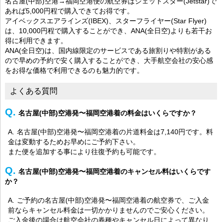
名古屋(中部)空港→福岡空港便の航空券はジェットスター(Jetstar)で
あれば5,000円程で購入できてお得です。
アイベックスエアラインズ(IBEX)、スターフライヤー(Star Flyer)
は、10,000円程で購入することができ、ANA(全日空)よりも若干お
得に利用できます。
ANA(全日空)は、国内線限定のサービスである旅割りや特割がある
ので早めの予約で安く購入することができ、大手航空会社の安心感
をお得な価格で利用できるのも魅力的です。
よくある質問
名古屋(中部)空港発〜福岡空港着の料金はいくらですか？
名古屋(中部)空港発〜福岡空港着の片道料金は7,140円です。料
金は変動するためお早めにご予約下さい。
また便を追加する事により往復予約も可能です。
名古屋(中部)空港発〜福岡空港着のキャンセル料はいくらです
か？
ご予約の名古屋(中部)空港発〜福岡空港着の航空券で、ご入金
前ならキャンセル料金は一切かかりませんのでご安心ください。
ご入金後の場合は航空会社の券種やキャンセル日によって異なり