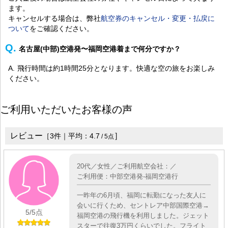
ます。
キャンセルする場合は、弊社
航空券のキャンセル・変更・払戻に
ついて
をご確認ください。
名古屋(中部)空港発〜福岡空港着まで何分ですか？
飛行時間は約1時間25分となります。快適な空の旅をお楽しみ
ください。
ご利用いただいたお客様の声
レビュー
］
［
3
件｜平均：
4.7
/
5
点
20代／女性／ご利用航空会社：／
ご利用便：中部空港発-福岡空港行
一昨年の6月頃、福岡に転勤になった友人に
会いに行くため、セントレア中部国際空港→
5
/5点
福岡空港の飛行機を利用しました。ジェット
スターで往復3万円くらいでした。フライト