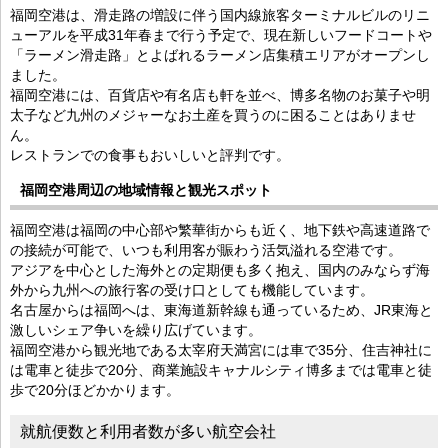
福岡空港は、滑走路の増設に伴う国内線旅客ターミナルビルのリニ
ューアルを平成31年春まで行う予定で、現在新しいフードコートや
「ラーメン滑走路」とよばれるラーメン店集積エリアがオープンし
ました。
福岡空港には、百貨店や有名店も軒を並べ、博多名物のお菓子や明
太子など九州のメジャーなお土産を買うのに困ることはありませ
ん。
レストランでの食事もおいしいと評判です。
福岡空港周辺の地域情報と観光スポット
福岡空港は福岡の中心部や繁華街からも近く、地下鉄や高速道路で
の接続が可能で、いつも利用客が賑わう活気溢れる空港です。
アジアを中心とした海外との定期便も多く抱え、国内のみならず海
外から九州への旅行客の受け口としても機能しています。
名古屋からは福岡へは、東海道新幹線も通っているため、JR東海と
激しいシェア争いを繰り広げています。
福岡空港から観光地である太宰府天満宮には車で35分、住吉神社に
は電車と徒歩で20分、商業施設キャナルシティ博多までは電車と徒
歩で20分ほどかかります。
就航便数と利用者数が多い航空会社