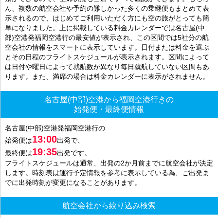
ん、複数の航空会社や予約の難しかった多くの乗継便もまとめて表
示されるので、はじめてご利用いただく方にも空の旅がとっても簡
単になりました。上に掲載している料金カレンダーでは名古屋(中
部)空港発福岡空港行の最安値が表示され、この区間では5社分の航
空会社の情報をスマートに表示しています。日付または料金を選ぶ
とその日程のフライトスケジュールが表示されます。区間によって
は日付や曜日によって就航数が異なり毎日就航していない区間もあ
ります。また、満席の場合は料金カレンダーに表示がされません。
名古屋(中部)空港から福岡空港行きの
始発便・最終便情報
名古屋(中部)空港発福岡空港行の
13:00
始発便は
出発で、
19:35
最終便は
出発です。
フライトスケジュールは通常、出発の2か月前までに航空会社が決定
します。時刻表は運行予定情報を参考に表示している為、ご出発ま
でに出発時刻が変更になることがあります。
航空会社から絞り込み検索