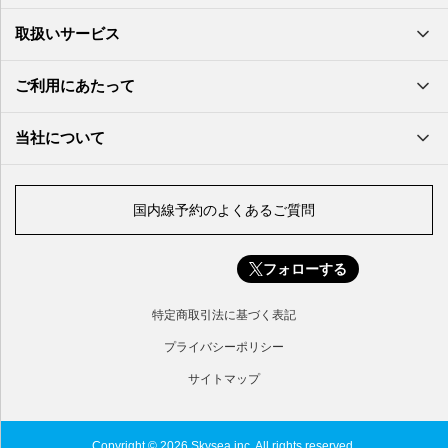
大分空港
萩・石見空港
南大東空港
取扱いサービス
北九州空港
久米島空港
佐賀空港
多良間空港
ご利用にあたって
奄美大島空港
与那国空港
徳之島空港
当社について
沖永良部空港
喜界島空港
国内線予約のよくあるご質問
与論空港
屋久島空港
フォローする
種子島空港
対馬空港
特定商取引法に基づく表記
五島福江空港
プライバシーポリシー
サイトマップ
Copyright © 2026 Skysea inc. All rights reserved.