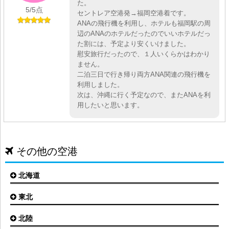
た。
5
/5点
セントレア空港発→福岡空港着です。
ANAの飛行機を利用し、ホテルも福岡駅の周
辺のANAのホテルだったのでいいホテルだっ
た割には、予定より安くいけました。
慰安旅行だったので、１人いくらかはわかり
ません。
二泊三日で行き帰り両方ANA関連の飛行機を
利用しました。
次は、沖縄に行く予定なので、またANAを利
用したいと思います。
その他の空港
北海道
東北
札幌(新千歳)空港
函館空港
北陸
仙台空港
旭川空港