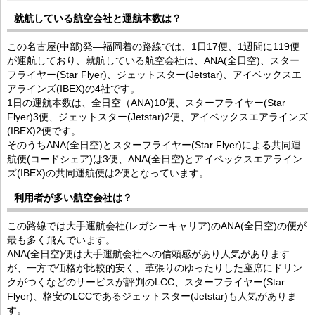
就航している航空会社と運航本数は？
この名古屋(中部)発―福岡着の路線では、1日17便、1週間に119便
が運航しており、就航している航空会社は、ANA(全日空)、スター
フライヤー(Star Flyer)、ジェットスター(Jetstar)、アイベックスエ
アラインズ(IBEX)の4社です。
1日の運航本数は、全日空（ANA)10便、スターフライヤー(Star
Flyer)3便、ジェットスター(Jetstar)2便、アイベックスエアラインズ
(IBEX)2便です。
そのうちANA(全日空)とスターフライヤー(Star Flyer)による共同運
航便(コードシェア)は3便、ANA(全日空)とアイベックスエアライン
ズ(IBEX)の共同運航便は2便となっています。
利用者が多い航空会社は？
この路線では大手運航会社(レガシーキャリア)のANA(全日空)の便が
最も多く飛んでいます。
ANA(全日空)便は大手運航会社への信頼感があり人気があります
が、一方で価格が比較的安く、革張りのゆったりした座席にドリン
クがつくなどのサービスが評判のLCC、スターフライヤー(Star
Flyer)、格安のLCCであるジェットスター(Jetstar)も人気がありま
す。