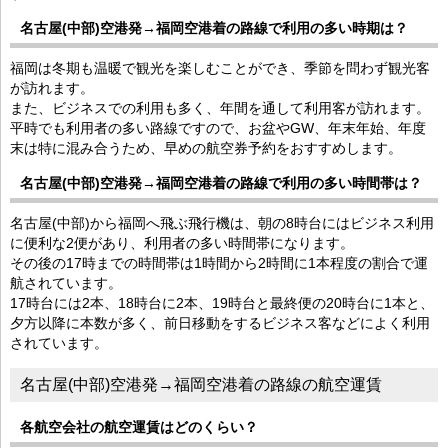
名古屋(中部)空港発→福岡空港着の路線で利用の多い時期は？
福岡は冬期も温暖で観光を楽しむことができ、季節を問わず観光客
が訪れます。
また、ビジネスでの利用も多く、年間を通して利用客が訪れます。
平時でも利用者の多い路線ですので、お盆やGW、年末年始、年度
末は特に混み合うため、早めの航空券予約をおすすめします。
名古屋(中部)空港発→福岡空港着の路線で利用の多い時間帯は？
名古屋(中部)から福岡へ飛ぶ飛行機は、朝の8時台にはビジネス利用
に便利な2便があり、利用者の多い時間帯になります。
その後の17時までの時間帯は1時間から2時間に1本程度の割合で運
航されています。
17時台には2本、18時台に2本、19時台と最終便の20時台に1本と、
夕方以降に本数が多く、前日移動をするビジネス客などによく利用
されています。
名古屋(中部)空港発→福岡空港着の路線の航空運賃
各航空会社の航空運賃はどのくらい？