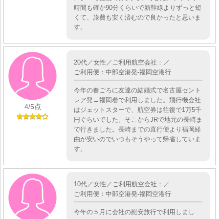
時間も確か90分くらいで新幹線よりずっと短
くて、旅費も安く済むので良かったと思いま
す。
20代／女性／ご利用航空会社：／
ご利用便：中部空港発-福岡空港行
今年の春ごろに友達の結婚式で名古屋セント
レア発→福岡着で利用しました。飛行機会社
4
/5点
はジェットスターで、航空券は往復で1万5千
円ぐらいでした。そこからJRで地元の長崎ま
で行きました。長崎までの直行便より福岡経
由が安いのでいつもそうやって帰省していま
す。
10代／女性／ご利用航空会社：／
ご利用便：中部空港発-福岡空港行
今年の５月に会社の慰安旅行で利用しまし