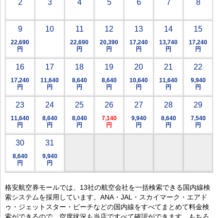
2
3
4
5
6
7
8
9
10
11
12
13
14
15
22,690
22,690
20,390
17,240
13,740
17,240
円
円
円
円
円
円
16
17
18
19
20
21
22
17,240
11,640
8,640
8,640
10,640
11,640
9,940
円
円
円
円
円
円
円
23
24
25
26
27
28
29
11,640
8,640
8,040
7,140
9,940
8,640
7,540
円
円
円
円
円
円
円
30
31
8,640
9,940
円
円
格安航空券モールでは、13社の航空会社を一括検索できる国内線検
索システムを採用しています。ANA・JAL・スカイマーク・エアド
ゥ・ジェットスター・ピーチなどの国内線をすべてまとめて料金検
索ができるので、空席状況も当店ですべて確認ができます。もちろ