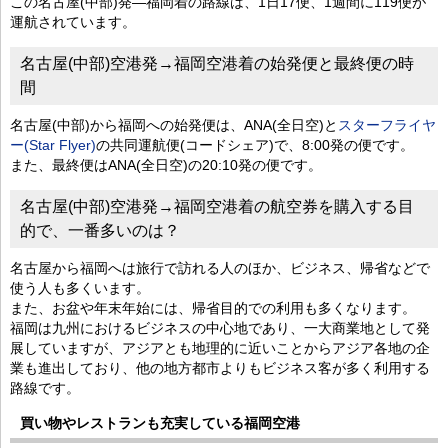
この名古屋(中部)発―福岡着の路線は、1日17便、1週間に119便が
運航されています。
名古屋(中部)空港発→福岡空港着の始発便と最終便の時
間
名古屋(中部)から福岡への始発便は、ANA(全日空)と
スターフライヤ
ー(Star Flyer)
の共同運航便(コードシェア)で、8:00発の便です。
また、最終便はANA(全日空)の20:10発の便です。
名古屋(中部)空港発→福岡空港着の航空券を購入する目
的で、一番多いのは？
名古屋から福岡へは旅行で訪れる人のほか、ビジネス、帰省などで
使う人も多くいます。
また、お盆や年末年始には、帰省目的での利用も多くなります。
福岡は九州におけるビジネスの中心地であり、一大商業地として発
展していますが、アジアとも地理的に近いことからアジア各地の企
業も進出しており、他の地方都市よりもビジネス客が多く利用する
路線です。
買い物やレストランも充実している福岡空港