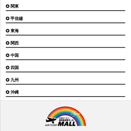
秋田空港
関東
小松空港
オホーツク紋別空港
青森空港
富山空港
女満別空港
甲信越
東京(羽田)空港
三沢空港
能登空港
釧路空港
東京(成田)空港
いわて花巻空港
東海
新潟空港
稚内空港
茨城空港
福島空港
信州まつもと空港
とかち帯広空港
関西
名古屋(中部)空港
八丈島空港
大館能代空港
根室中標津空港
名古屋(小牧)空港
庄内空港
中国
大阪(伊丹)空港
奥尻空港
静岡空港
山形空港
大阪(関西)空港
利尻空港
四国
広島空港
神戸空港
岡山空港
九州
松山空港
南紀白浜空港
山口宇部空港
高松空港
但馬空港
沖縄
福岡空港
出雲空港
徳島空港
鹿児島空港
米子空港
沖縄(那覇)空港
高知空港
熊本空港
岩国空港
石垣空港
長崎空港
鳥取空港
宮古空港
宮崎空港
隠岐空港
北大東空港