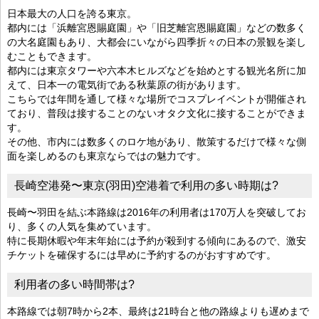
日本最大の人口を誇る東京。
都内には「浜離宮恩賜庭園」や「旧芝離宮恩賜庭園」などの数多く
の大名庭園もあり、大都会にいながら四季折々の日本の景観を楽し
むこともできます。
都内には東京タワーや六本木ヒルズなどを始めとする観光名所に加
えて、日本一の電気街である秋葉原の街があります。
こちらでは年間を通して様々な場所でコスプレイベントが開催され
ており、普段は接することのないオタク文化に接することができま
す。
その他、市内には数多くのロケ地があり、散策するだけで様々な側
面を楽しめるのも東京ならではの魅力です。
長崎空港発〜東京(羽田)空港着で利用の多い時期は?
長崎〜羽田を結ぶ本路線は2016年の利用者は170万人を突破してお
り、多くの人気を集めています。
特に長期休暇や年末年始には予約が殺到する傾向にあるので、激安
チケットを確保するには早めに予約するのがおすすめです。
利用者の多い時間帯は?
本路線では朝7時から2本、最終は21時台と他の路線よりも遅めまで