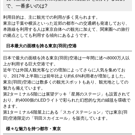
で、一番多いのは?
利用目的は、主に観光での利用が多く見られます。
東京は千葉や横浜といった近郊の都市への交通網も発達しており、
本路線を利用する人は東京自体への観光に加えて、関東圏への旅行
の拠点としても利用する傾向にあるようです。
日本最大の面積を誇る東京(羽田)空港
日本で最大の面積を誇る東京(羽田)空港は一年間に述べ8000万人以
上が利用する巨大空港です。
近年では外国人観光客などの増加によってさらに人気を集めてお
り、2017年上半期には前年比より約6,6%利用者が増加しました。
東京(羽田)空港には数多くの観光スポットもあり、観光地としての
魅力も備えています。
第2ターミナル5階には展望デッキ「星屑のステージ」も設置されて
おり、約4000個のLEDライトで彩られた幻想的な光の絨毯を環礁で
きます。
第1ターミナル6階屋上にある「スカイステーション」では東京(羽
田)空港限定の「羽田スカイエール」を販売しています。
様々な魅力を持つ都市・東京