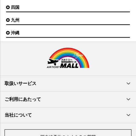
山形空港
大阪(関西)空港
利尻空港
四国
広島空港
神戸空港
岡山空港
九州
松山空港
南紀白浜空港
山口宇部空港
高松空港
但馬空港
沖縄
福岡空港
出雲空港
徳島空港
鹿児島空港
米子空港
沖縄(那覇)空港
高知空港
熊本空港
岩国空港
石垣空港
長崎空港
鳥取空港
宮古空港
宮崎空港
隠岐空港
北大東空港
大分空港
萩・石見空港
南大東空港
取扱いサービス
北九州空港
久米島空港
佐賀空港
多良間空港
ご利用にあたって
奄美大島空港
与那国空港
徳之島空港
当社について
沖永良部空港
喜界島空港