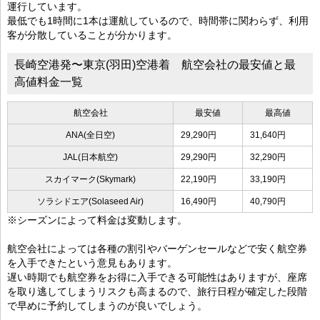
運行しています。
最低でも1時間に1本は運航しているので、時間帯に関わらず、利用
客が分散していることが分かります。
長崎空港発〜東京(羽田)空港着 航空会社の最安値と最
高値料金一覧
航空会社
最安値
最高値
ANA(全日空)
29,290円
31,640円
JAL(日本航空)
29,290円
32,290円
スカイマーク(Skymark)
22,190円
33,190円
ソラシドエア(Solaseed Air)
16,490円
40,790円
※シーズンによって料金は変動します。
航空会社によっては各種の割引やバーゲンセールなどで安く航空券
を入手できたという意見もあります。
遅い時期でも航空券をお得に入手できる可能性はありますが、座席
を取り逃してしまうリスクも高まるので、旅行日程が確定した段階
で早めに予約してしまうのが良いでしょう。