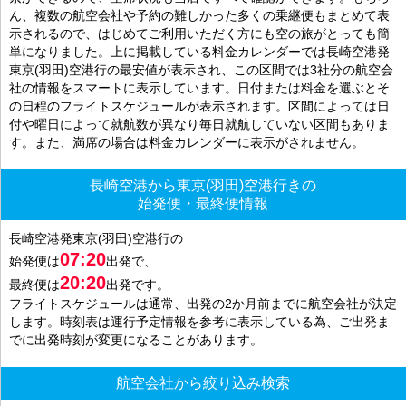
ん、複数の航空会社や予約の難しかった多くの乗継便もまとめて表
示されるので、はじめてご利用いただく方にも空の旅がとっても簡
単になりました。上に掲載している料金カレンダーでは長崎空港発
東京(羽田)空港行の最安値が表示され、この区間では3社分の航空会
社の情報をスマートに表示しています。日付または料金を選ぶとそ
の日程のフライトスケジュールが表示されます。区間によっては日
付や曜日によって就航数が異なり毎日就航していない区間もありま
す。また、満席の場合は料金カレンダーに表示がされません。
長崎空港から東京(羽田)空港行きの
始発便・最終便情報
長崎空港発東京(羽田)空港行の
07:20
始発便は
出発で、
20:20
最終便は
出発です。
フライトスケジュールは通常、出発の2か月前までに航空会社が決定
します。時刻表は運行予定情報を参考に表示している為、ご出発ま
でに出発時刻が変更になることがあります。
航空会社から絞り込み検索