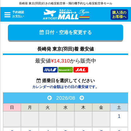
長崎発 東京(羽田)行きの格安航空券・飛行機予約なら格安航空券モール
予約確認
購入済の
お支払い
お客様へ
日付・空港を変更する
長崎発 東京(羽田)着 最安値
最安値
¥14,310
から販売中
搭乗日を選択してください
カレンダーの金額はその日の最安値です。
2026/08
日
月
火
水
木
金
土
1