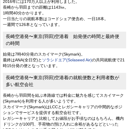
2016年には170万人以上が利用しました。
長崎から羽田までの距離は1143㎞。
1時間40分かかります。
一日当たりの就航本数はコードシェア便含め、一日18本。
一週間で126本となっています。
長崎空港発〜東京(羽田)空港着 始発便の時間と最終便
の時間
始発は7時40分発のスカイマーク(Skymark)。
最終はANA(全日空)と
ソラシドエア(Solaseed Air)
の共同就航便で21
時15分発の便となっています。
長崎空港発〜東京(羽田)空港着の就航便数と利用者数が
多い航空会社
長崎から羽田間を結ぶ本路線では料金に魅力を感じてスカイマーク
(Skymark)を利用する人が多いようです。
スカイマーク(Skymark)はLCCとレガシーキャリアの中間的なポジ
ションでサービスを提供する航空会社です。
レガシーキャリアと比較してお値段がお手頃なのはもちろん、機内
ドリンクが100円、手荷物の預け入れに余裕があるなどといった