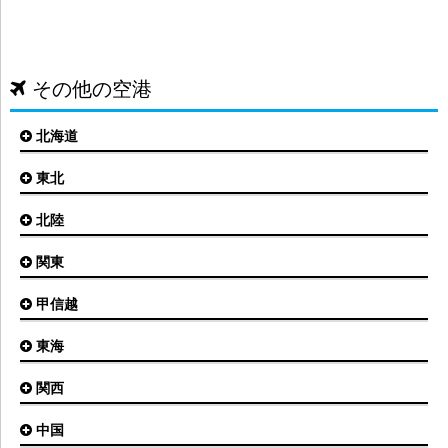
その他の空港
北海道
東北
札幌(新千歳)空港
函館空港
北陸
仙台空港
旭川空港
秋田空港
関東
小松空港
オホーツク紋別空港
青森空港
富山空港
女満別空港
甲信越
東京(羽田)空港
三沢空港
能登空港
釧路空港
東京(成田)空港
いわて花巻空港
東海
新潟空港
稚内空港
茨城空港
福島空港
信州まつもと空港
とかち帯広空港
関西
名古屋(中部)空港
八丈島空港
大館能代空港
根室中標津空港
名古屋(小牧)空港
庄内空港
中国
大阪(伊丹)空港
奥尻空港
静岡空港