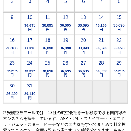
2
3
4
5
6
7
8
9
10
11
12
13
14
15
36,695
36,695
36,695
36,695
40,160
36,695
円
円
円
円
円
円
16
17
18
19
20
21
22
40,160
33,890
36,090
36,090
33,890
36,090
33,890
円
円
円
円
円
円
円
23
24
25
26
27
28
29
36,695
36,695
36,090
36,695
36,695
36,090
36,695
円
円
円
円
円
円
円
30
31
36,420
20,140
円
円
格安航空券モールでは、13社の航空会社を一括検索できる国内線検
索システムを採用しています。ANA・JAL・スカイマーク・エアド
ゥ・ジェットスター・ピーチなどの国内線をすべてまとめて料金検
索ができるので、空席状況も当店ですべて確認ができます。もちろ