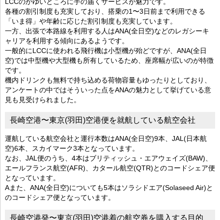
LCCのかゆいところに手の届くサービスが魅力です。
各種の割引制度も充実しており、搭乗の1〜3日前まで利用できる
「いま得」や年齢に応じた割引制度も充実しています。
一方、出張で本路線を利用する人はANA(全日空)などのレガシーキ
ャリアを利用する傾向にあるようです。
一般的にLCCに使われる飛行機は小型機が殆どですが、ANA(全日
空)では中型機や大型機も所有しているため、座席幅が広いのが特徴
です。
機内ドリンクも無料で持ち込める荷物容量もゆったりとしており、
アンケートの中ではそういった点をANAの魅力として挙げている意
見も見受けられました。
長崎空港〜東京(羽田)空港便を就航している航空会社
運航している航空会社と運行本数はANA(全日空)9本、JAL(日本航
空)6本、スカイマーク3本となっています。
なお、JAL便のうち、4本はブリティッシュ・エアウェイズ(BAW)、
エールフランス航空(AFR)、カタール航空(QTR)とのコードシェア便
となっています。
Aまた、ANA(全日空)についても5本はソラシドエア(Solaseed Air)と
のコードシェア便となっています。
長崎空港発〜東京(羽田)空港着の航空券を購入する目的