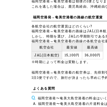
福岡空港発→奄美空港着は朝便の1便となり
これを逃した場合は、鹿児島経由、沖縄経由
福岡空港発→奄美空港着の路線の航空運賃
各航空会社の航空運賃はどのくらい?
福岡空港発→奄美空港着の路線はJAL(日本航
しかし、時期を選び、JALの早期割引であ
福岡空港発→奄美空港着の路線の各航空会社
航空会社
最安値
最高値
JAL(日本航空)
15,100円
36,000円
※時期によって料金は変動します。
福岡空港発→奄美空港着の航空券は、先得割
1日1便ですので、旅行が決まったら早めに予
よくある質問
福岡空港発〜奄美大島空港着の料金はい
福岡空港発〜奄美大島空港着の片道料金は