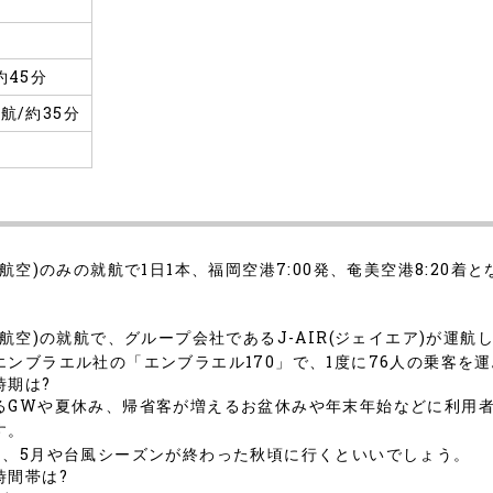
約45分
航/約35分
航空)のみの就航で1日1本、福岡空港7:00発、奄美空港8:20
航空)の就航で、グループ会社であるJ-AIR(ジェイエア)が運航
ンブラエル社の「エンブラエル170」で、1度に76人の乗客を
時期は?
るGWや夏休み、帰省客が増えるお盆休みや年末年始などに利用
す。
4、5月や台風シーズンが終わった秋頃に行くといいでしょう。
時間帯は?