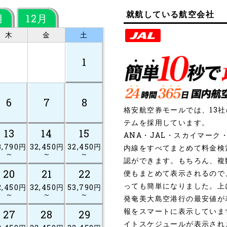
就航している航空会社
月
12月
木
金
土
1
6
7
8
格安航空券モールでは、13
テムを採用しています。
13
14
15
ANA・JAL・スカイマー
3,790円
32,450円
32,450円
内線をすべてまとめて料金検
～
～
～
認ができます。もちろん、複
20
21
22
便もまとめて表示されるので
っても簡単になりました。上
2,450円
32,450円
53,790円
～
～
～
発奄美大島空港行の最安値が
報をスマートに表示していま
27
28
29
イトスケジュールが表示され