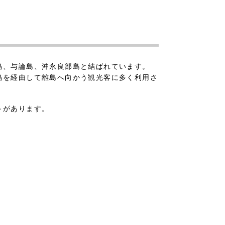
島、与論島、沖永良部島と結ばれています。
島を経由して離島へ向かう観光客に多く利用さ
トがあります。