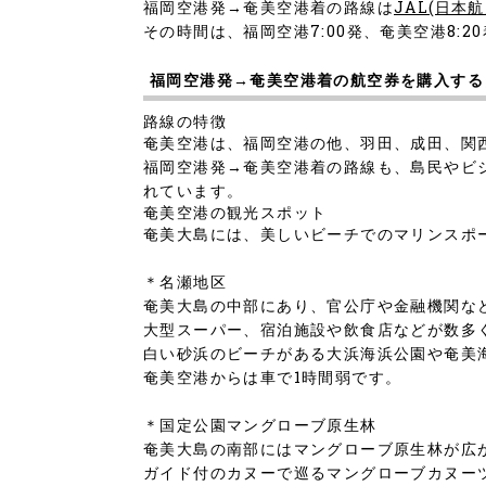
福岡空港発→奄美空港着の路線は
JAL(日本航
その時間は、福岡空港7:00発、奄美空港8:2
福岡空港発→奄美空港着の航空券を購入する
路線の特徴
奄美空港は、福岡空港の他、羽田、成田、関
福岡空港発→奄美空港着の路線も、島民やビ
れています。
奄美空港の観光スポット
奄美大島には、美しいビーチでのマリンスポ
＊名瀬地区
奄美大島の中部にあり、官公庁や金融機関な
大型スーパー、宿泊施設や飲食店などが数多
白い砂浜のビーチがある大浜海浜公園や奄美
奄美空港からは車で1時間弱です。
＊国定公園マングローブ原生林
奄美大島の南部にはマングローブ原生林が広
ガイド付のカヌーで巡るマングローブカヌー