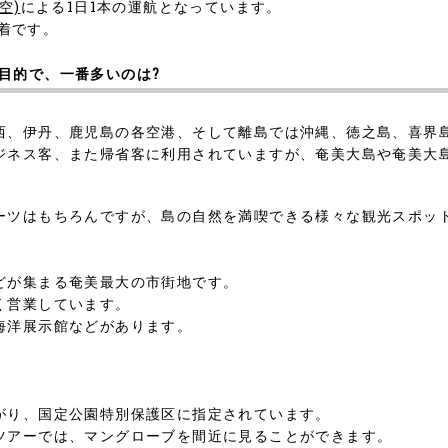
空)
による1日1本の運航となっています。
0着です。
目的で、一番多いのは?
西、伊丹、鹿児島の各空港、そして離島では沖縄、徳之島、喜界
ジネス客、また帰省客に利用されていますが、奄美大島や奄美大
ーツはもちろんですが、島の自然を満喫できる様々な観光スポッ
どが集まる奄美最大の市街地です。
く営業しています。
海洋展示館などがあります。
がり、国定公園特別保護区に指定されています。
ツアーでは、マングローブを間近に見ることができます。