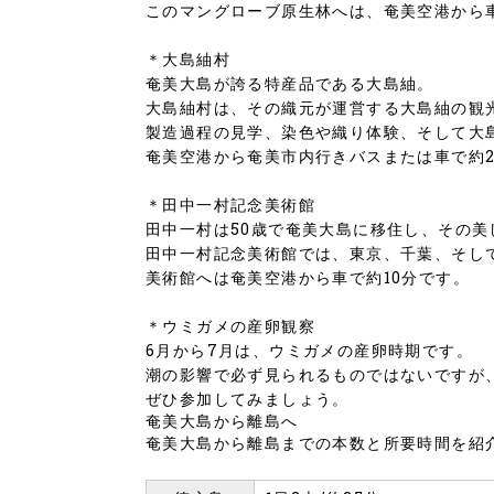
このマングローブ原生林へは、奄美空港から
＊大島紬村
奄美大島が誇る特産品である大島紬。
大島紬村は、その織元が運営する大島紬の観
製造過程の見学、染色や織り体験、そして大
奄美空港から奄美市内行きバスまたは車で約2
＊田中一村記念美術館
田中一村は50歳で奄美大島に移住し、その
田中一村記念美術館では、東京、千葉、そし
美術館へは奄美空港から車で約10分です。
＊ウミガメの産卵観察
6月から7月は、ウミガメの産卵時期です。
潮の影響で必ず見られるものではないですが
ぜひ参加してみましょう。
奄美大島から離島へ
奄美大島から離島までの本数と所要時間を紹