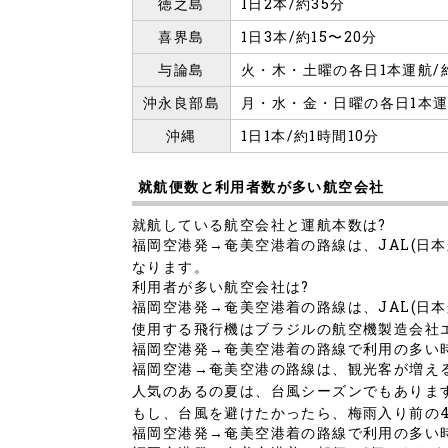
徳之島
1日2本/約35分
喜界島
1日3本/約15〜20分
与論島
火・木・土曜の各日1本運航/
沖永良部島
月・水・金・日曜の各日1本運
沖縄
1日1本/約1時間10分
就航便数と利用者数が多い航空会社
就航している航空会社と運航本数は?
福岡空港発→奄美空港着の路線は、JAL(日本
なります。
利用者が多い航空会社は?
福岡空港発→奄美空港着の路線は、JAL(日本
使用する飛行機はブラジルの航空機製造会社エ
福岡空港発→奄美空港着の路線で利用の多い
福岡空港→奄美空港の路線は、観光客が増え
人気のあるの夏は、台風シーズンでもありま
もし、台風を避けたかったら、梅雨入り前の
福岡空港発→奄美空港着の路線で利用の多い