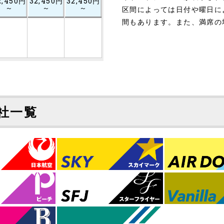
2,450円
32,450円
32,450円
～
～
～
区間によっては日付や曜日に
間もあります。また、満席の
社一覧