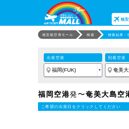
格安
格安航空券モール
検索
検索結果・
出発空港
到着空港
福岡空港
発〜
奄美大島空
ご希望の出発日をクリックしてください