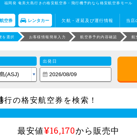
福岡発 奄美大島行きの格安航空券・飛行機予約なら格安航空券モール
航空券
レンタカー
欠航・遅延及び運行情報
当店
便を選択
お客様情報簡単入力
航空券予約内容確認
航
出発日
港
行の格安航空券を検索！
最安値
¥16,170
から販売中