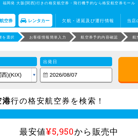
福岡発 大阪(関西)行きの格安航空券・飛行機予約なら格安航空券モール
航空券
レンタカー
欠航・遅延及び運行情報
当店
便を選択
お客様情報簡単入力
航空券予約内容確認
航
出発日
空港
行の格安航空券を検索！
最安値
¥5,950
から販売中