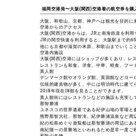
福岡空港発〜大阪(関西)空港着の航空券を
大阪、和歌山、京都、神戸へは観光を目的に
空港からのアクセス
大阪(関西)空港からは、JRと南海鉄道を利
JRの関空快速を利用すると、大阪駅まで約6
他にも京都や滋賀の米原、和歌山までいくこ
空港内施設
大阪(関西)空港にはショップが多くあり、
レストランも和食、洋食、中華、軽食、フー
異人館
デンマーク館やオランダ館、英国館などヨー
伝統的建造物が多く、中には明治時代に建て
2018年現在18館を見ることができます。
異人館街にはレストランなどの施設も充実し
那智勝浦
ユネスコの世界遺産である紀伊山地の零場と
熊野那智大社、那智滝、紀伊勝浦温泉など周
紀の松島めぐり遊覧船は那智勝浦の周辺にあ
南紀随一の景勝地といわれるため是非一度ご
和歌山名物