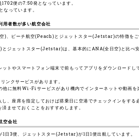
)
1702便の7:50発となっています。
0発となっています。
と利用者数が多い航空会社
)、ピーチ航空(Peach)とジェットスター(Jetstar)の特徴
)とジェットスター(Jetstar)は、基本的にANA(全日空)と
、タブレットやスマートフォン端末で前もってアプリをダウンロード
料ドリンクサービスがあります。
誌の他に無料Wi-Fiサービスがあり機内でインターネットや動画
入し、座席を指定しておけば搭乗日に空港でチェックインをする
を済ませておくことをおすすめします。
航空会社
)が1日3便、ジェットスター(Jetstar)が1日1便出航しています。