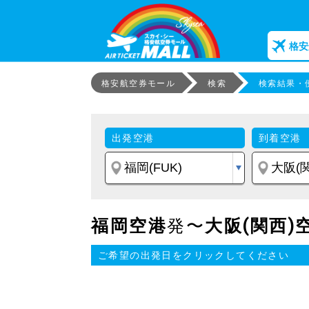
格安
格安航空券モール
検索
検索結果・
出発空港
到着空港
福岡空港
発〜
大阪(関西)
ご希望の出発日をクリックしてください