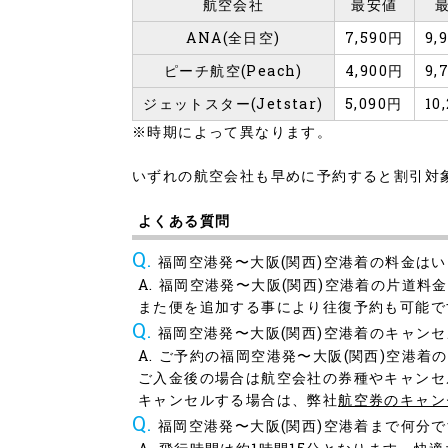
航空会社
最安値
ANA(全日空)
7,590円
9,
ピーチ航空(Peach)
4,900円
9,
ジェットスター(Jetstar)
5,090円
10
※時期によって異なります。
いずれの航空会社も早めに予約すると割引対
よくある質問
福岡空港発〜大阪(関西)空港着の料金は
福岡空港発〜大阪(関西)空港着の片道料金
また便を追加する事により往復予約も可能で
福岡空港発〜大阪(関西)空港着のキャン
ご予約の福岡空港発〜大阪(関西)空港着
ご入金後の場合は航空会社の券種やキャンセ
キャンセルする場合は、弊社
航空券のキャン
福岡空港発〜大阪(関西)空港着まで何分