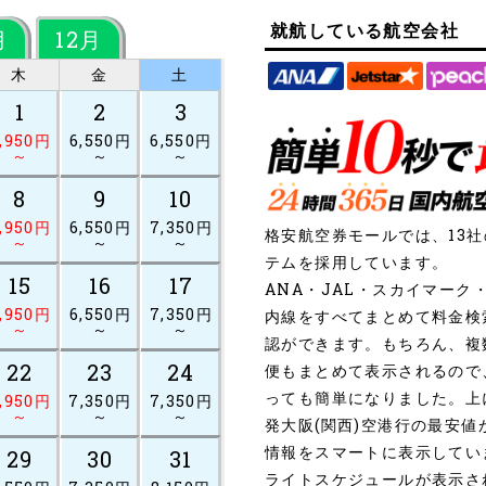
就航している航空会社
月
12月
木
金
土
1
2
3
,950円
6,550円
6,550円
～
～
～
8
9
10
,950円
6,550円
7,350円
格安航空券モールでは、13
～
～
～
テムを採用しています。
15
16
17
ANA・JAL・スカイマー
,950円
6,550円
7,350円
内線をすべてまとめて料金検
～
～
～
認ができます。もちろん、複
22
23
24
便もまとめて表示されるので
っても簡単になりました。上
,950円
7,350円
7,350円
～
～
～
発大阪(関西)空港行の最安
情報をスマートに表示してい
29
30
31
ライトスケジュールが表示さ