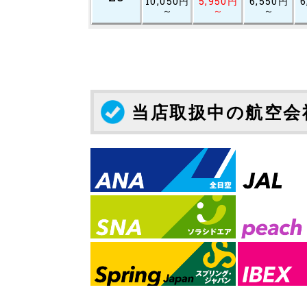
10,050円
5,950円
6,550円
6
～
～
～
当店取扱中の航空会