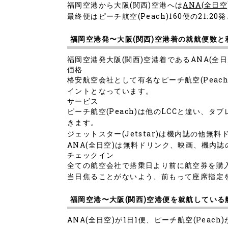
福岡空港から大阪(関西)空港へは
ANA(全日空
最終便はピーチ航空(Peach)160便の21:2
福岡空港発〜大阪(関西)空港着の就航便数
福岡空港発大阪(関西)空港着であるANA(全日空
価格
格安航空会社として有名なピーチ航空(Peach
イントとなっています。
サービス
ピーチ航空(Peach)は他のLCCと違い
きます。
ジェットスター(Jetstar)は機内誌の他無
ANA(全日空)は無料ドリンク、映画、機内
チェックイン
全ての航空会社で搭乗日より前に航空券を購
当日焦ることがないよう、前もって座席指定
福岡空港〜大阪(関西)空港便を就航している
ANA(全日空)が1日1便、ピーチ航空(Peach