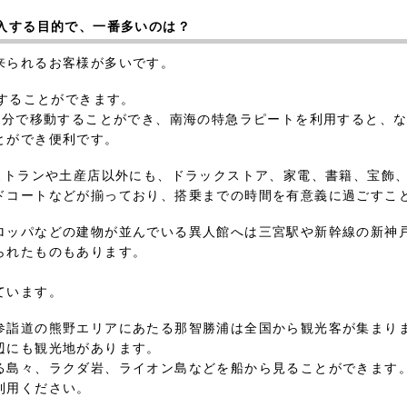
購入する目的で、一番多いのは？
来られるお客様が多いです。
用することができます。
5分で移動することができ、南海の特急ラピートを利用すると、な
とができ便利です。
レストランや土産店以外にも、ドラックストア、家電、書籍、宝飾
ドコートなどが揃っており、搭乗までの時間を有意義に過ごすこ
ロッパなどの建物が並んでいる異人館へは三宮駅や新幹線の新神
られたものもあります。
ています。
参詣道の熊野エリアにあたる那智勝浦は全国から観光客が集まり
辺にも観光地があります。
る島々、ラクダ岩、ライオン島などを船から見ることができます
利用ください。