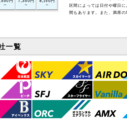
,550円
7,350円
8,150円
～
～
～
区間によっては日付や曜日に
間もあります。また、満席の
社一覧