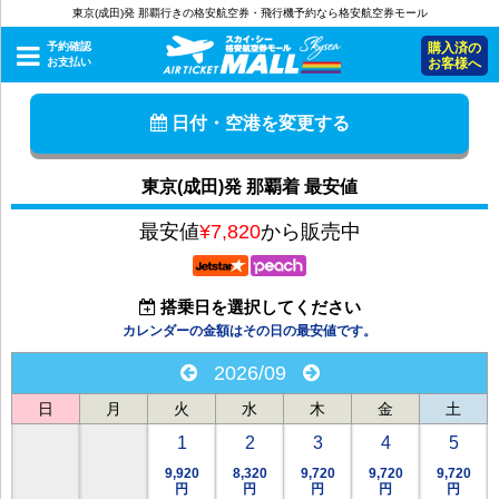
東京(成田)発 那覇行きの格安航空券・飛行機予約なら格安航空券モール
予約確認
購入済の
お支払い
お客様へ
日付・空港を変更する
東京(成田)発 那覇着 最安値
最安値
¥7,820
から販売中
搭乗日を選択してください
カレンダーの金額はその日の最安値です。
2026/09
日
月
火
水
木
金
土
1
2
3
4
5
9,920
8,320
9,720
9,720
9,720
円
円
円
円
円