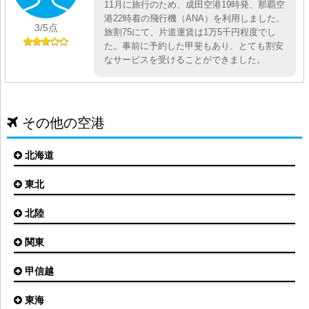
11月に旅行のため、成田空港19時発、那覇空
港22時着の飛行機（ANA）を利用しました。
3
/5点
旅割75にて、片道運賃は1万5千円程度でし
た。事前に予約した甲斐もあり、とても割安
なサービスを受けることができました。
その他の空港
北海道
東北
札幌(新千歳)空港
函館空港
北陸
仙台空港
旭川空港
秋田空港
関東
小松空港
オホーツク紋別空港
青森空港
富山空港
女満別空港
甲信越
東京(羽田)空港
三沢空港
能登空港
釧路空港
東京(成田)空港
いわて花巻空港
東海
新潟空港
稚内空港