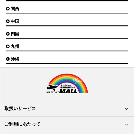
茨城空港
福島空港
信州まつもと空港
とかち帯広空港
関西
名古屋(中部)空港
八丈島空港
大館能代空港
根室中標津空港
名古屋(小牧)空港
庄内空港
中国
大阪(伊丹)空港
奥尻空港
静岡空港
山形空港
大阪(関西)空港
利尻空港
四国
広島空港
神戸空港
岡山空港
九州
松山空港
南紀白浜空港
山口宇部空港
高松空港
但馬空港
沖縄
福岡空港
出雲空港
徳島空港
鹿児島空港
米子空港
沖縄(那覇)空港
高知空港
熊本空港
岩国空港
石垣空港
長崎空港
鳥取空港
宮古空港
宮崎空港
隠岐空港
北大東空港
大分空港
萩・石見空港
南大東空港
取扱いサービス
北九州空港
久米島空港
佐賀空港
多良間空港
ご利用にあたって
奄美大島空港
与那国空港