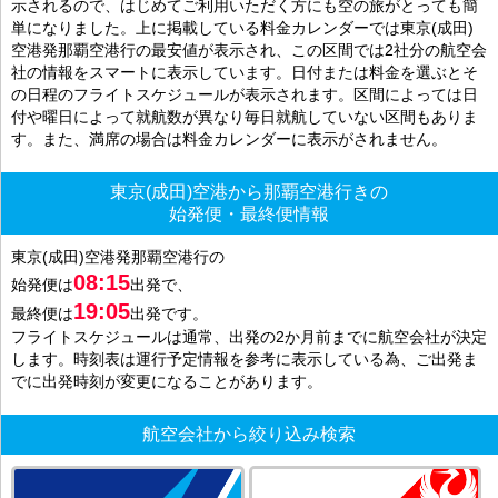
示されるので、はじめてご利用いただく方にも空の旅がとっても簡
単になりました。上に掲載している料金カレンダーでは東京(成田)
空港発那覇空港行の最安値が表示され、この区間では2社分の航空会
社の情報をスマートに表示しています。日付または料金を選ぶとそ
の日程のフライトスケジュールが表示されます。区間によっては日
付や曜日によって就航数が異なり毎日就航していない区間もありま
す。また、満席の場合は料金カレンダーに表示がされません。
東京(成田)空港から那覇空港行きの
始発便・最終便情報
東京(成田)空港発那覇空港行の
08:15
始発便は
出発で、
19:05
最終便は
出発です。
フライトスケジュールは通常、出発の2か月前までに航空会社が決定
します。時刻表は運行予定情報を参考に表示している為、ご出発ま
でに出発時刻が変更になることがあります。
航空会社から絞り込み検索