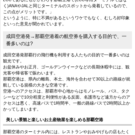
く)ANAやJALと同じターミナルのスポットから発着しているので、
この点がメリットです。」
というように、特に不満があるというワケでもなく、むしろ好印象
といった意見が聞かれています。
成田空港発→那覇空港着の航空券を購入する目的で、一
番多いのは?
成田空港発那覇行の飛行機を利用する人たちの目的で一番多いのは
観光です。
お盆休みやお正月、ゴールデンウイークなどの長期休暇中には、観
光客や帰省客で賑わいます。
那覇空港は、県内の離島、本土、海外を合わせて30以上の路線が就
航している規模の大きな空港です。
空港へのアクセスは、那覇市中心地からはモノレール、バス、タク
シーなどで10分程度と利便性がある反面、名護市など遠方からのア
クセスは悪く、高速バスで1時間半、一般の路線バスで2時間以上か
かってしまいます。
美しい景観と楽しいお土産物屋を楽しめる那覇空港
那覇空港のターミナル内には、レストランやおみやげもの店もたく