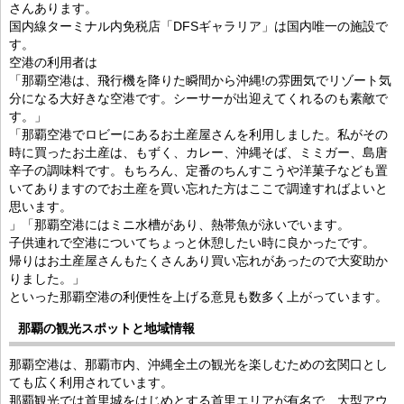
さんあります。
国内線ターミナル内免税店「DFSギャラリア」は国内唯一の施設で
す。
空港の利用者は
「那覇空港は、飛行機を降りた瞬間から沖縄!の雰囲気でリゾート気
分になる大好きな空港です。シーサーが出迎えてくれるのも素敵で
す。」
「那覇空港でロビーにあるお土産屋さんを利用しました。私がその
時に買ったお土産は、もずく、カレー、沖縄そば、ミミガー、島唐
辛子の調味料です。もちろん、定番のちんすこうや洋菓子なども置
いてありますのでお土産を買い忘れた方はここで調達すればよいと
思います。
」「那覇空港にはミニ水槽があり、熱帯魚が泳いでいます。
子供連れで空港についてちょっと休憩したい時に良かったです。
帰りはお土産屋さんもたくさんあり買い忘れがあったので大変助か
りました。」
といった那覇空港の利便性を上げる意見も数多く上がっています。
那覇の観光スポットと地域情報
那覇空港は、那覇市内、沖縄全土の観光を楽しむための玄関口とし
ても広く利用されています。
那覇観光では首里城をはじめとする首里エリアが有名で、大型アウ