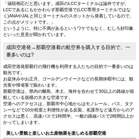
「値段相応だと思います。成田のLCCターミナルは論外ですが、
LCCであるにもかかわらず那覇空港で(LCC専用ターミナルではな
く)ANAやJALと同じターミナルのスポットから発着しているので、
この点がメリットです。」
というように、特に不満があるというワケでもなく、むしろ好印象
といった意見が聞かれています。
成田空港発→那覇空港着の航空券を購入する目的で、一
番多いのは?
成田空港発那覇行の飛行機を利用する人たちの目的で一番多いのは
観光です。
お盆休みやお正月、ゴールデンウイークなどの長期休暇中には、観
光客や帰省客で賑わいます。
那覇空港は、県内の離島、本土、海外を合わせて30以上の路線が就
航している規模の大きな空港です。
空港へのアクセスは、那覇市中心地からはモノレール、バス、タク
シーなどで10分程度と利便性がある反面、名護市など遠方からのア
クセスは悪く、高速バスで1時間半、一般の路線バスで2時間以上か
かってしまいます。
美しい景観と楽しいお土産物屋を楽しめる那覇空港