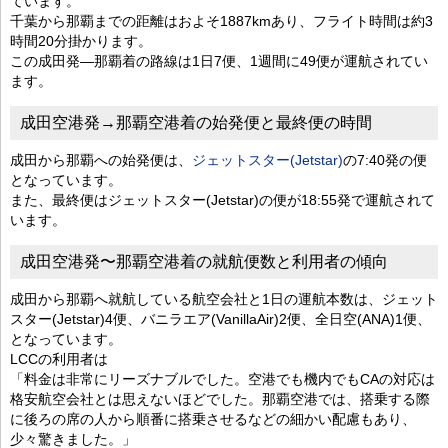
ています。
千葉から那覇までの距離はおよそ1887kmあり、フライト時間は約3
時間20分掛かります。
この成田発―那覇着の路線は1日7便、1週間に49便が運航されてい
ます。
成田空港発→那覇空港着の始発便と最終便の時間
成田から那覇への始発便は、
ジェットスター(Jetstar)
の7:40発の便
となっています。
また、最終便はジェットスター(Jetstar)の便が18:55発で運航されて
います。
成田空港発〜那覇空港着の就航便数と利用者の傾向
成田から那覇へ就航している航空会社と1日の運航本数は、ジェット
スター(Jetstar)4便、バニラエア(VanillaAir)2便、全日空(ANA)1便、
となっています。
LCCの利用者は
「料金は非常にリーズナブルでした。空港でも機内でもCAの対応は
格安航空会社とは思えないほどでした。那覇空港では、搭乗する際
に後ろの席の人から順番に搭乗させるなどの細かい配慮もあり、
少々驚きました。」