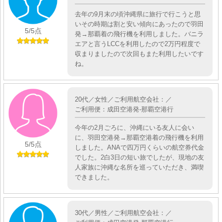
去年の9月末の頃沖縄県に旅行で行こうと思
いその時期は割と安い傾向にあったので羽田
5
/5点
発→那覇着の飛行機を利用しました。バニラ
エアと言うLCCを利用したので2万円程度で
収まりましたので次回もまた利用したいです
ね。
20代／女性／ご利用航空会社：／
ご利用便：成田空港発-那覇空港行
今年の2月ごろに、沖縄にいる友人に会い
に、羽田空港発→那覇空港着の飛行機を利用
5
/5点
しました。ANAで四万円くらいの航空券代金
でした。2白3日の短い旅でしたが、現地の友
人家族に沖縄な名所を巡っていただき、満喫
できました。
30代／男性／ご利用航空会社：／