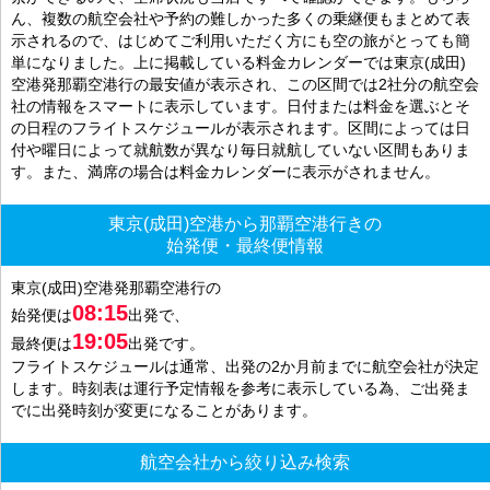
ん、複数の航空会社や予約の難しかった多くの乗継便もまとめて表
示されるので、はじめてご利用いただく方にも空の旅がとっても簡
単になりました。上に掲載している料金カレンダーでは東京(成田)
空港発那覇空港行の最安値が表示され、この区間では2社分の航空会
社の情報をスマートに表示しています。日付または料金を選ぶとそ
の日程のフライトスケジュールが表示されます。区間によっては日
付や曜日によって就航数が異なり毎日就航していない区間もありま
す。また、満席の場合は料金カレンダーに表示がされません。
東京(成田)空港から那覇空港行きの
始発便・最終便情報
東京(成田)空港発那覇空港行の
08:15
始発便は
出発で、
19:05
最終便は
出発です。
フライトスケジュールは通常、出発の2か月前までに航空会社が決定
します。時刻表は運行予定情報を参考に表示している為、ご出発ま
でに出発時刻が変更になることがあります。
航空会社から絞り込み検索