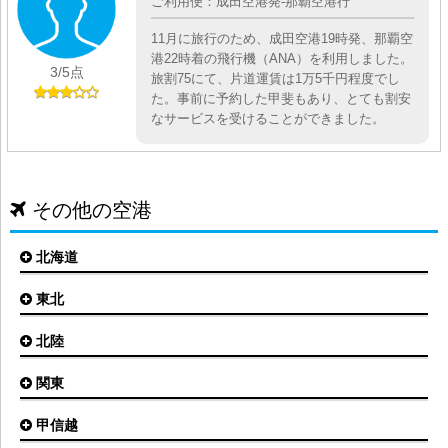
ご利用便：成田空港発-那覇空港行
11月に旅行のため、成田空港19時発、那覇空
港22時着の飛行機（ANA）を利用しました。
3
/5点
旅割75にて、片道運賃は1万5千円程度でし
た。事前に予約した甲斐もあり、とても割安
なサービスを受けることができました。
その他の空港
北海道
東北
札幌(新千歳)空港
函館空港
北陸
仙台空港
旭川空港
秋田空港
関東
小松空港
オホーツク紋別空港
青森空港
富山空港
女満別空港
甲信越
東京(羽田)空港
三沢空港
能登空港
釧路空港