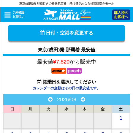
東京(成田)発 那覇行きの格安航空券・飛行機予約なら格安航空券モール
予約確認
購入済の
お支払い
お客様へ
日付・空港を変更する
東京(成田)発 那覇着 最安値
最安値
¥7,820
から販売中
搭乗日を選択してください
カレンダーの金額はその日の最安値です。
2026/08
日
月
火
水
木
金
土
1