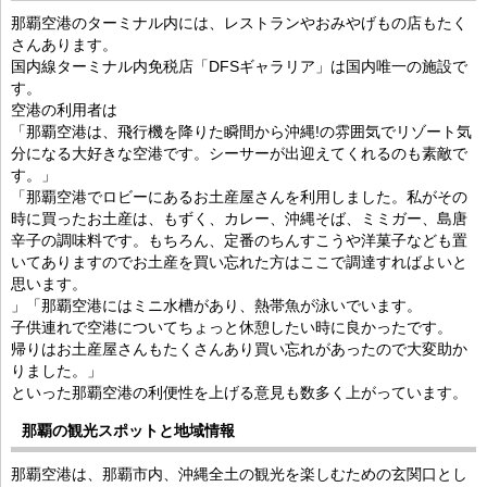
那覇空港のターミナル内には、レストランやおみやげもの店もたく
さんあります。
国内線ターミナル内免税店「DFSギャラリア」は国内唯一の施設で
す。
空港の利用者は
「那覇空港は、飛行機を降りた瞬間から沖縄!の雰囲気でリゾート気
分になる大好きな空港です。シーサーが出迎えてくれるのも素敵で
す。」
「那覇空港でロビーにあるお土産屋さんを利用しました。私がその
時に買ったお土産は、もずく、カレー、沖縄そば、ミミガー、島唐
辛子の調味料です。もちろん、定番のちんすこうや洋菓子なども置
いてありますのでお土産を買い忘れた方はここで調達すればよいと
思います。
」「那覇空港にはミニ水槽があり、熱帯魚が泳いでいます。
子供連れで空港についてちょっと休憩したい時に良かったです。
帰りはお土産屋さんもたくさんあり買い忘れがあったので大変助か
りました。」
といった那覇空港の利便性を上げる意見も数多く上がっています。
那覇の観光スポットと地域情報
那覇空港は、那覇市内、沖縄全土の観光を楽しむための玄関口とし