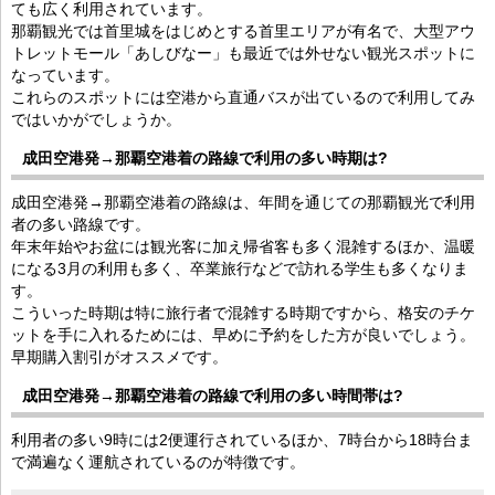
ても広く利用されています。
那覇観光では首里城をはじめとする首里エリアが有名で、大型アウ
トレットモール「あしびなー」も最近では外せない観光スポットに
なっています。
これらのスポットには空港から直通バスが出ているので利用してみ
ではいかがでしょうか。
成田空港発→那覇空港着の路線で利用の多い時期は?
成田空港発→那覇空港着の路線は、年間を通じての那覇観光で利用
者の多い路線です。
年末年始やお盆には観光客に加え帰省客も多く混雑するほか、温暖
になる3月の利用も多く、卒業旅行などで訪れる学生も多くなりま
す。
こういった時期は特に旅行者で混雑する時期ですから、格安のチケ
ットを手に入れるためには、早めに予約をした方が良いでしょう。
早期購入割引がオススメです。
成田空港発→那覇空港着の路線で利用の多い時間帯は?
利用者の多い9時には2便運行されているほか、7時台から18時台ま
で満遍なく運航されているのが特徴です。