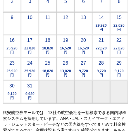
2
3
4
5
6
7
8
9
10
11
12
13
14
15
29,920
22,020
円
円
16
17
18
19
20
21
22
25,920
22,020
18,820
16,520
16,520
22,020
22,020
円
円
円
円
円
円
円
23
24
25
26
27
28
29
25,920
25,920
18,820
13,020
9,720
9,720
9,120
円
円
円
円
円
円
円
30
31
9,120
9,920
円
円
格安航空券モールでは、13社の航空会社を一括検索できる国内線検
索システムを採用しています。ANA・JAL・スカイマーク・エアド
ゥ・ジェットスター・ピーチなどの国内線をすべてまとめて料金検
索ができるので、空席状況も当店ですべて確認ができます。もちろ