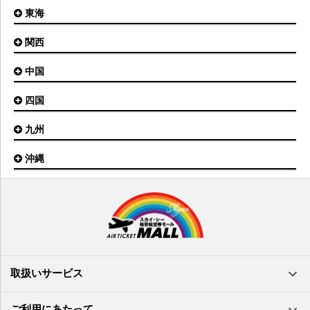
東京(成田)空港
いわて花巻空港
東海
新潟空港
稚内空港
茨城空港
福島空港
信州まつもと空港
とかち帯広空港
関西
名古屋(中部)空港
八丈島空港
大館能代空港
根室中標津空港
名古屋(小牧)空港
庄内空港
中国
大阪(伊丹)空港
奥尻空港
静岡空港
山形空港
大阪(関西)空港
利尻空港
四国
広島空港
神戸空港
岡山空港
九州
松山空港
南紀白浜空港
山口宇部空港
高松空港
但馬空港
沖縄
福岡空港
出雲空港
徳島空港
鹿児島空港
米子空港
沖縄(那覇)空港
高知空港
熊本空港
岩国空港
石垣空港
長崎空港
鳥取空港
宮古空港
宮崎空港
隠岐空港
北大東空港
大分空港
萩・石見空港
南大東空港
取扱いサービス
北九州空港
久米島空港
佐賀空港
多良間空港
ご利用にあたって