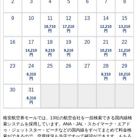
2
3
4
5
6
7
8
9
10
11
12
13
14
15
18,710
17,210
12,210
13,210
円
円
円
円
16
17
18
19
20
21
22
14,210
9,210
9,210
10,210
11,210
円
円
円
円
円
23
24
25
26
27
28
29
8,310
8,310
10,210
円
円
円
30
31
8,310
円
格安航空券モールでは、13社の航空会社を一括検索できる国内線検
索システムを採用しています。ANA・JAL・スカイマーク・エアド
ゥ・ジェットスター・ピーチなどの国内線をすべてまとめて料金検
索ができるので、空席状況も当店ですべて確認ができます。もちろ