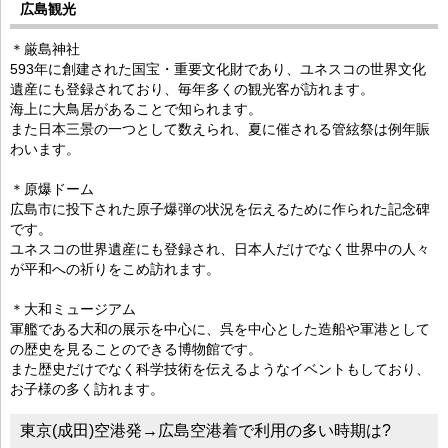
広島観光
＊厳島神社
593年に創建された国宝・重要文化財であり、ユネスコの世界文化
遺産にも登録されており、毎年多くの観光客が訪れます。
海上に大鳥居があることで知られます。
また日本三景の一つとして数えられ、夏に催される管絃祭は例年賑
わいます。
＊原爆ドーム
広島市に投下された原子爆弾の状況を伝えるために作られた記念碑
です。
ユネスコの世界遺産にも登録され、日本人だけでなく世界中の人々
が平和への祈りをこめ訪れます。
＊大和ミュージアム
軍艦である大和の展示を中心に、呉を中心とした造船や軍港として
の歴史を見ることのできる博物館です。
また歴史だけでなく科学技術を伝えるようなイベントもしており、
お子様の多く訪れます。
東京(成田)空港発→広島空港着で利用の多い時期は?