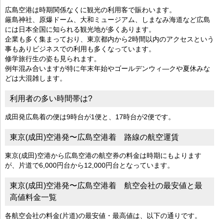
広島空港は時期関係なくに観光の利用客で賑わいます。
厳島神社、原爆ドーム、大和ミュージアム、しまなみ海道など広島
には日本全国に知られる観光地が多くあります。
企業も多く集まっており、東京都内から2時間以内のアクセスという
事もありビジネスでの利用も多くなっています。
修学旅行生の姿も見られます。
例年混み合いますが特に年末年始やゴールデンウィ―クや夏休みな
どは大混雑します。
利用者の多い時間帯は?
成田発広島着の便は9時台が1便と、17時台が2便です。
東京(成田)空港発〜広島空港着 路線の航空運賃
東京(成田)空港から広島空港の航空券の料金は時期にもよります
が、片道で6,000円台から12,000円台となっています。
東京(成田)空港発〜広島空港着 航空会社の最安値と最
高値料金一覧
各航空会社の料金(片道)の最安値・最高値は、以下の通りです。