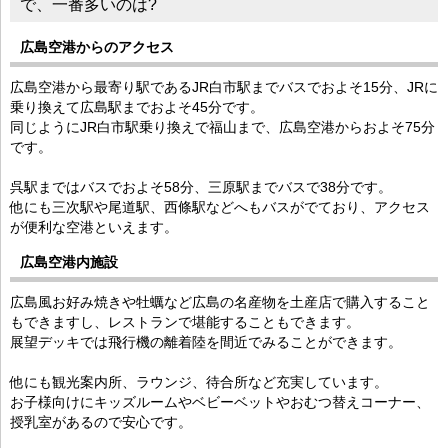
で、一番多いのは?
広島空港からのアクセス
広島空港から最寄り駅であるJR白市駅までバスでおよそ15分、JRに
乗り換えて広島駅までおよそ45分です。
同じようにJR白市駅乗り換えで福山まで、広島空港からおよそ75分
です。
呉駅まではバスでおよそ58分、三原駅までバスで38分です。
他にも三次駅や尾道駅、西條駅などへもバスがでており、アクセス
が便利な空港といえます。
広島空港内施設
広島風お好み焼きや牡蠣など広島の名産物を土産店で購入すること
もできますし、レストランで堪能することもできます。
展望デッキでは飛行機の離着陸を間近でみることができます。
他にも観光案内所、ラウンジ、待合所など充実しています。
お子様向けにキッズルームやベビーベットやおむつ替えコーナー、
授乳室があるので安心です。