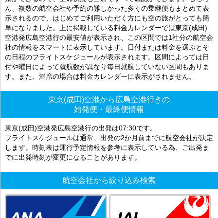
ん、複数の航空会社や予約の難しかった多くの乗継便もまとめて表
示されるので、はじめてご利用いただく方にも空の旅がとっても簡
単になりました。上に掲載している料金カレンダーでは東京(成田)
空港発広島空港行の最安値が表示され、この区間では1社分の航空会
社の情報をスマートに表示しています。日付または料金を選ぶとそ
の日程のフライトスケジュールが表示されます。区間によっては日
付や曜日によって就航数が異なり毎日就航していない区間もありま
す。また、満席の場合は料金カレンダーに表示がされません。
東京(成田)空港から広島空港行きの
始発便・最終便情報
東京(成田)空港発広島空港行の出発は07:30です。
フライトスケジュールは通常、出発の2か月前までに航空会社が決定
します。時刻表は運行予定情報を参考に表示している為、ご出発ま
でに出発時刻が変更になることがあります。
航空会社から絞り込み検索