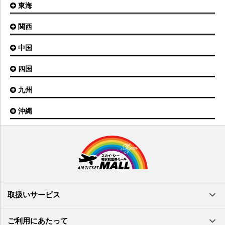
いわて花巻空港
東海
新潟空港
稚内空港
茨城空港
福島空港
信州まつもと空港
とかち帯広空港
関西
名古屋(中部)空港
八丈島空港
大館能代空港
根室中標津空港
名古屋(小牧)空港
庄内空港
中国
大阪(伊丹)空港
奥尻空港
静岡空港
山形空港
大阪(関西)空港
利尻空港
四国
広島空港
神戸空港
岡山空港
九州
松山空港
南紀白浜空港
山口宇部空港
高松空港
但馬空港
沖縄
福岡空港
出雲空港
徳島空港
鹿児島空港
米子空港
沖縄(那覇)空港
高知空港
熊本空港
岩国空港
石垣空港
長崎空港
鳥取空港
宮古空港
宮崎空港
隠岐空港
北大東空港
大分空港
萩・石見空港
南大東空港
取扱いサービス
北九州空港
久米島空港
佐賀空港
多良間空港
ご利用にあたって