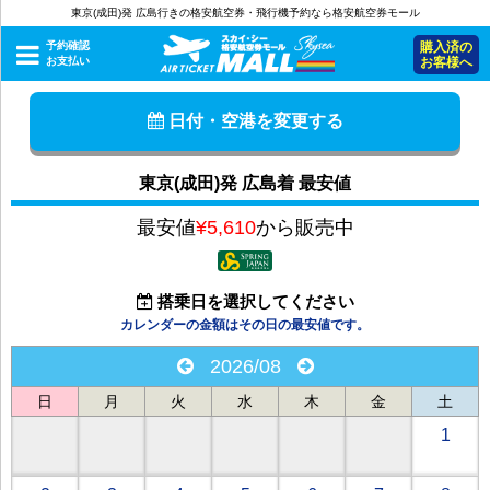
東京(成田)発 広島行きの格安航空券・飛行機予約なら格安航空券モール
予約確認
購入済の
お支払い
お客様へ
日付・空港を変更する
東京(成田)発 広島着 最安値
最安値
¥5,610
から販売中
搭乗日を選択してください
カレンダーの金額はその日の最安値です。
2026/08
日
月
火
水
木
金
土
1