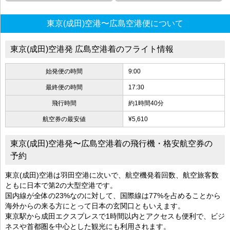
東京(成田)空港〜広島空港便について
東京(成田)空港発 広島空港着のフライト情報
始発便の時間
9:00
最終便の時間
17:30
飛行時間
約1時間40分
航空券の最安値
¥5,610
東京(成田)空港発〜広島空港着の飛行機・格安航空券の
予約
東京(成田)空港は羽田空港に次いで、航空機発着回数、航空旅客数
ともに日本で第2の大型空港です。
国内線が全体の23%なのに対して、国際線は77%を占めることから
海外からの来る方にとって日本の玄関口ともいえます。
東京駅から成田エクスプレスで1時間以内とアクセスも便利で、ビジ
ネスや首都圏を中心とした観光にも利用されます。