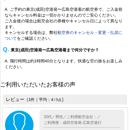
ご予約の東京(成田)空港発〜広島空港着の航空券で、ご入金前
ならキャンセル料金は一切かかりませんのでご安心ください。
ご入金後の場合は航空会社の券種やキャンセル日によって異なり
ます。
キャンセルする場合は、弊社
航空券のキャンセル・変更・払戻に
ついて
をご確認ください。
東京(成田)空港発〜広島空港着まで何分ですか？
飛行時間は約1時間40分となります。快適な空の旅をお楽しみ
ください。
ご利用いただいたお客様の声
レビュー
］
［
1
件｜平均：
4
/
5
点
20代／男性／ご利用航空会社：／
ご利用便：成田空港発-広島空港行