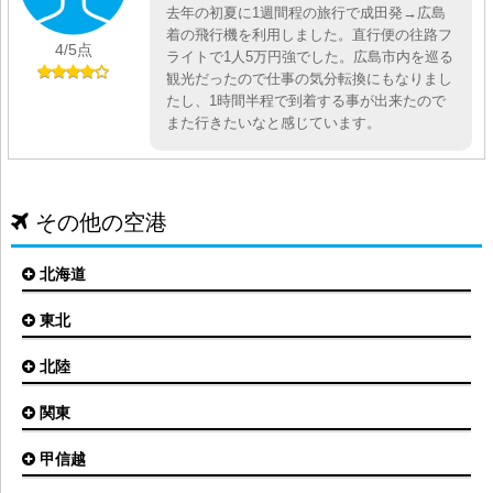
去年の初夏に1週間程の旅行で成田発→広島
着の飛行機を利用しました。直行便の往路フ
4
/5点
ライトで1人5万円強でした。広島市内を巡る
観光だったので仕事の気分転換にもなりまし
たし、1時間半程で到着する事が出来たので
また行きたいなと感じています。
その他の空港
北海道
東北
札幌(新千歳)空港
函館空港
北陸
仙台空港
旭川空港
秋田空港
関東
小松空港
オホーツク紋別空港
青森空港
富山空港
女満別空港
甲信越
東京(羽田)空港
三沢空港
能登空港
釧路空港
東京(成田)空港