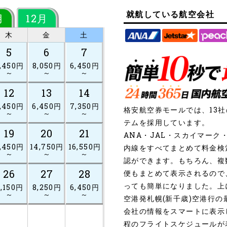
就航している航空会社
月
12月
木
金
土
5
6
7
,450円
8,050円
6,450円
～
～
～
12
13
14
,450円
6,450円
7,350円
格安航空券モールでは、13
～
～
～
テムを採用しています。
19
20
21
ANA・JAL・スカイマー
,450円
14,750円
16,550円
内線をすべてまとめて料金検
～
～
～
認ができます。もちろん、複
26
27
28
便もまとめて表示されるので
っても簡単になりました。上
,150円
8,250円
6,450円
～
～
～
空港発札幌(新千歳)空港行
会社の情報をスマートに表示
程のフライトスケジュールが