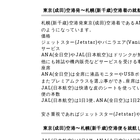
東京(成田)空港発〜札幌(新千歳)空港着の
札幌(新千歳)空港発東京(成田)空港着であるANA
のようになっています。
価格
ジェットスター(Jetstar)やバニラエア(Van
サービス
ANA(全日空)やJAL(日本航空)はドリン
他にも雑誌や機内販売などサービスを受ける
座席
ANA(全日空)は全席に液晶モニターやUSB
またプレミアムクラスを選ぶ事ができ､座席は
JAL(日本航空)は快適な皮のシートを使っ
便の本数
JAL(日本航空)は1日1便､ANA(全日空)は1日
安さ重視であればジェットスター(Jetstar)
東京(成田)空港〜札幌(新千歳)空港便を就