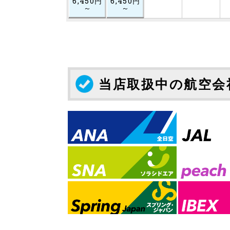
6,450円
6,450円
～
～
当店取扱中の航空会