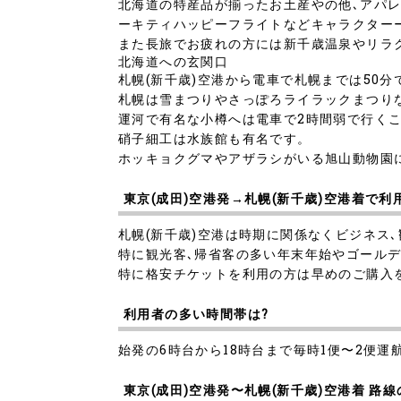
北海道の特産品が揃ったお土産やの他､アパレ
ーキティハッピーフライトなどキャラクター
また長旅でお疲れの方には新千歳温泉やリラ
北海道への玄関口
札幌(新千歳)空港から電車で札幌までは50分
札幌は雪まつりやさっぽろライラックまつり
運河で有名な小樽へは電車で2時間弱で行く
硝子細工は水族館も有名です。
ホッキョクグマやアザラシがいる旭山動物園
東京(成田)空港発→札幌(新千歳)空港着で利
札幌(新千歳)空港は時期に関係なくビジネス
特に観光客､帰省客の多い年末年始やゴール
特に格安チケットを利用の方は早めのご購入
利用者の多い時間帯は?
始発の6時台から18時台まで毎時1便〜2便
東京(成田)空港発〜札幌(新千歳)空港着 路