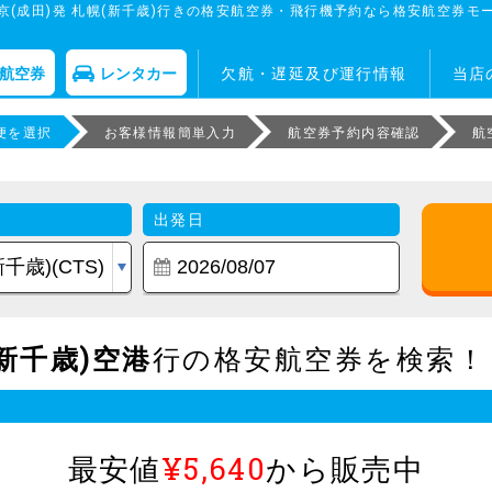
京(成田)発 札幌(新千歳)行きの格安航空券・飛行機予約なら格安航空券モ
航空券
レンタカー
欠航・遅延及び運行情報
当店
便を選択
お客様情報簡単入力
航空券予約内容確認
航
出発日
新千歳)空港
行の格安航空券を検索！
最安値
¥5,640
から販売中