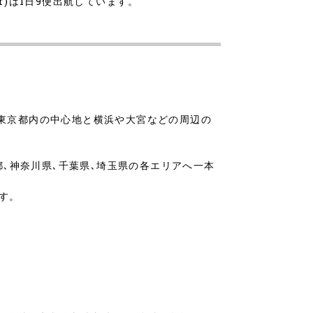
Air)は1日9便出航しています。
)と東京都内の中心地と横浜や大宮などの周辺の
都､神奈川県､千葉県､埼玉県の各エリアへ一本
です。