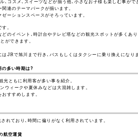
ル､コスメ､スイーツなどが揃う他､小さなお子様も楽しむ事が
ー関連のテーマパークが揃います。
クゼーションスペースがそろっています。
です。
などのイベント､時計台やテレビ塔などの観光スポットが多くあり
ことができます。
にはJRで旭川まで行き､バスもしくはタクシーに乗り換えになり
用の多い時期は?
､観光ともに利用客が多い事を紹介。
デンウィークや夏休みなどは大混雑します。
をおすすめします。
運航されており､時間に偏りがなく利用されています。
線の航空運賃