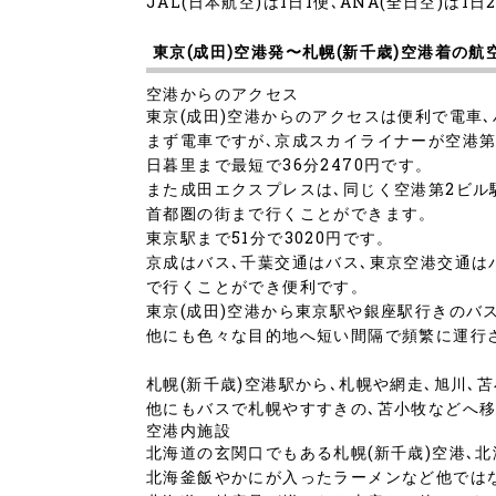
JAL(日本航空)は1日1便､ANA(全日空)は1日
東京(成田)空港発〜札幌(新千歳)空港着の
空港からのアクセス
東京(成田)空港からのアクセスは便利で電車
まず電車ですが､京成スカイライナーが空港第
日暮里まで最短で36分2470円です。
また成田エクスプレスは､同じく空港第2ビル駅
首都圏の街まで行くことができます。
東京駅まで51分で3020円です。
京成はバス､千葉交通はバス､東京空港交通は
で行くことができ便利です。
東京(成田)空港から東京駅や銀座駅行きのバス
他にも色々な目的地へ短い間隔で頻繁に運行
札幌(新千歳)空港駅から､札幌や網走､旭川､
他にもバスで札幌やすすきの､苫小牧などへ
空港内施設
北海道の玄関口でもある札幌(新千歳)空港､
北海釜飯やかにが入ったラーメンなど他では