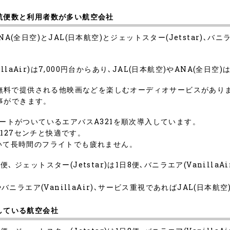
就航便数と利用者数が多い航空会社
(全日空)とJAL(日本航空)とジェットスター(Jetstar)､バニラ
illaAir)は7,000円台からあり､JAL(日本航空)やANA(全日空
クが無料で提供される他映画などを楽しむオーディオサービスがあり
事ができます。
ポートがついているエアバスA321を順次導入しています。
127センチと快適です。
ていて長時間のフライトでも疲れません。
2便､ ジェットスター(Jetstar)は1日8便､バニラエア(Vanilla
やバニラエア(VanillaAir)､サービス重視であればJAL(日本航
航している航空会社