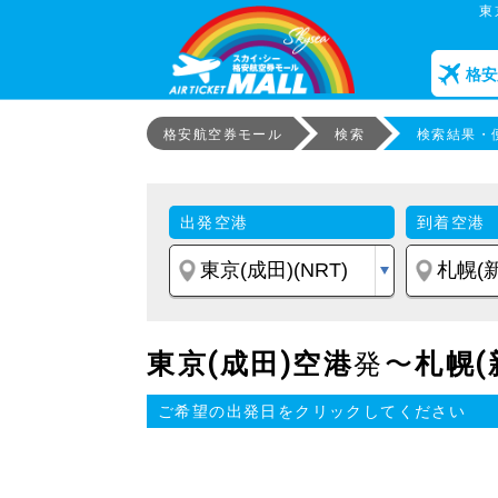
東
格安
格安航空券モール
検索
検索結果・
出発空港
到着空港
東京(成田)空港
発〜
札幌(
ご希望の出発日をクリックしてください