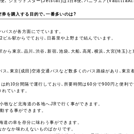
2便､ ジェットスター(Jetstar)は1日8便､バニラエア(Vanilla
航空券を購入する目的で､一番多いのは?
､ハバスが各方面にでています。
2ビル駅からでており､日暮里や上野まで結んでいます。
から東京､品川､渋谷､新宿､池袋､大船､高尾､横浜､大宮(埼玉
バス､東京(成田)空港交通バスなど数多くのバス路線があり､東京
は約10分間隔で運行しており､所要時間は60分で900円と便利
されています。
苫小牧など北海道の各地へJRで行く事ができます。
移動する事ができます。
北海道の幸を存分に味わう事ができます。
なかなか味わえないものばかりです。