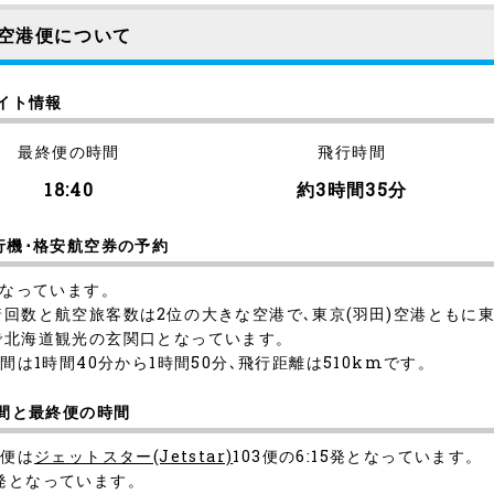
)空港便について
ライト情報
最終便の時間
飛行時間
18:40
約3時間35分
行機･格安航空券の予約
となっています。
着回数と航空旅客数は2位の大きな空港で､東京(羽田)空港ともに
で北海道観光の玄関口となっています。
間は1時間40分から1時間50分､飛行距離は510kmです。
時間と最終便の時間
発便は
ジェットスター(Jetstar)
103便の6:15発となっています。
40発となっています。