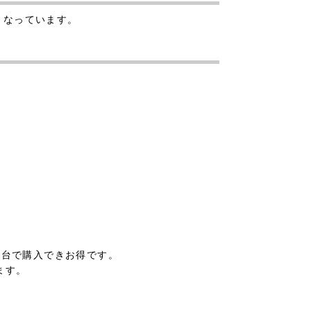
台となっています。
00円台で購入できお得です。
ます。