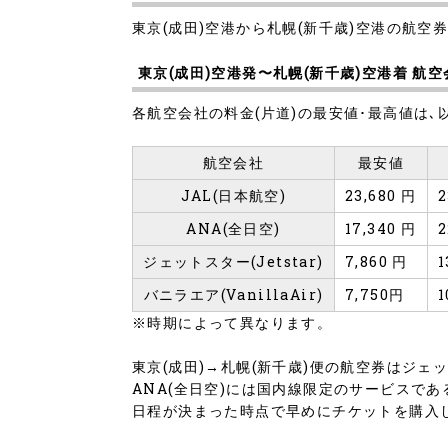
東京(成田)空港から札幌(新千歳)空港の航空券
東京(成田)空港発〜札幌(新千歳)空港着 航
各航空会社の料金(片道)の最安値･最高値は､
航空会社
最安値
JAL(日本航空)
23,680 円
2
ANA(全日空)
17,340 円
2
ジェットスター(Jetstar)
7,860 円
1
バニラエア(VanillaAir)
7,750円
1
※時期によって異なります。
東京(成田)→札幌(新千歳)便の航空券はジェットス
ANA(全日空)には国内線限定のサービスで
日程が決まった時点で早めにチケットを購入