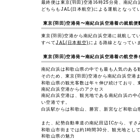
最終便は東京(羽田)空港16時25分発、南紀白
どちらもJAL(日本航空)による運航となって
東京(羽田)空港発〜南紀白浜空港着の就航便
東京(羽田)空港から南紀白浜空港に就航して
すべて
JAL(日本航空)
による路線となってい
東京(羽田)空港発〜南紀白浜空港着の航空
南紀白浜は和歌山県の中でも最も人気のある
そのため、東京(羽田)空港から南紀白浜空港
和歌山県の観光客数は年々伸び続けており、
南紀白浜空港からのアクセス
南紀白浜空港は、観光地である南紀白浜の中心
い空港です。
白浜駅からは和歌山、勝宮、新宮など和歌山県
また、紀勢自動車道の南紀田辺ICから、すさ
和歌山市街までは約1時間30分、観光地とし
和歌山県の魅力