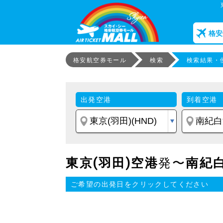
格安
格安航空券モール
検索
検索結果・
出発空港
到着空港
東京(羽田)空港
発〜
南紀
ご希望の出発日をクリックしてください