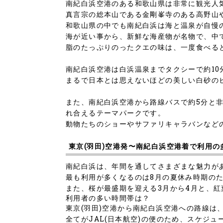
南紀白浜空港のある和歌山県は非常に観光人
真言宗の総本山である金剛峯寺のある高野山
和歌山県の中でも南紀白浜は海と温泉が自慢
海が近い事から、新鮮な海産物が名物で、中
脂のたっぷりのったクエの味は、一度食べる
南紀白浜空港は白浜温泉までタクシーで約1
まるで日本とは思えないほどの美しい白砂の
また、南紀白浜空港から路線バスで約5分と
れ合えるテーマパークです。
動物たちのショーやサファリキャラバンなど
東京(羽田)空港発〜南紀白浜空港着で利用の
南紀白浜は、年間を通してさまざまな魅力が
最も利用が多くなるのは8月の夏休み時期の
また、桜が最盛期を迎える3月から4月と、紅
利用者の多い時間帯は？
東京(羽田)空港から南紀白浜空港への路線は
全てがJAL(日本航空)の便のため、スケジ