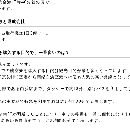
浜空港17時40分着の便です。
います。
数と運航会社
いる飛行機は1日3便です。
ます。
券を購入する目的で、一番多いのは？
観光エリアです。
までの航空券を購入する目的は観光目的が最も多くなっています
東京(羽田)空港から南紀白浜空港への便も人気の高い路線となっ
部である白浜駅まで、タクシーで約10分、路線バスを利用して
の主要駅で特急を利用すれば約1時間30分で到着します。
み南ICが開通したことにより、車での移動も非常に便利になりま
て名高い高野山までも、約2時間30分で到着します。