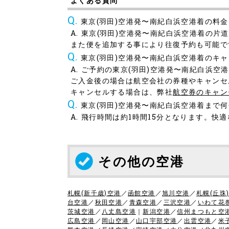
よくある質問
東京(羽田)空港発〜南紀白浜空港着の料
東京(羽田)空港発〜南紀白浜空港着の片道
また便を追加する事により往復予約も可能で
東京(羽田)空港発〜南紀白浜空港着のキ
ご予約の東京(羽田)空港発〜南紀白浜空
ご入金後の場合は航空会社の券種やキャンセ
キャンセルする場合は、弊社
航空券のキャン
東京(羽田)空港発〜南紀白浜空港着まで
飛行時間は約1時間15分となります。快
その他の空港
札幌(新千歳)空港
／
函館空港
／
旭川空港
／
札幌(丘珠
台空港
／
秋田空港
／
青森空港
／
三沢空港
／
いわて花
茨城空港
／
八丈島空港
｜
新潟空港
／
信州まつもと空
広島空港
／
岡山空港
／
山口宇部空港
／
出雲空港
／
米