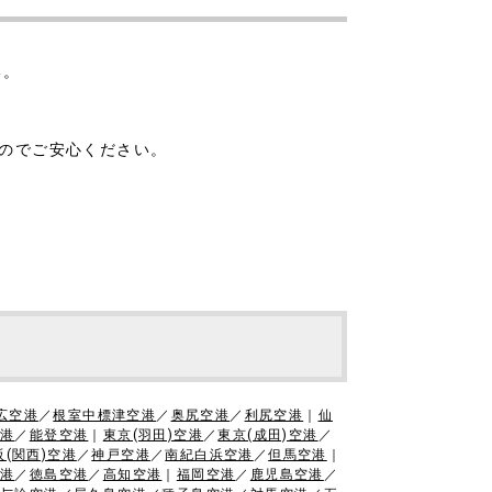
い。
んのでご安心ください。
広空港
／
根室中標津空港
／
奥尻空港
／
利尻空港
｜
仙
港
／
能登空港
｜
東京(羽田)空港
／
東京(成田)空港
／
阪(関西)空港
／
神戸空港
／
南紀白浜空港
／
但馬空港
｜
港
／
徳島空港
／
高知空港
｜
福岡空港
／
鹿児島空港
／