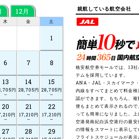
就航している航空会社
月
12月
木
金
土
1
6
7
8
格安航空券モールでは、13
テムを採用しています。
13
14
15
ANA・JAL・スカイマー
8,705円
28,705円
28,705円
内線をすべてまとめて料金検
～
～
～
認ができます。もちろん、複
20
21
22
便もまとめて表示されるので
っても簡単になりました。上
7,210円
17,210円
17,210円
～
～
～
空港発南紀白浜空港行の最安
の情報をスマートに表示して
27
28
29
フライトスケジュールが表示