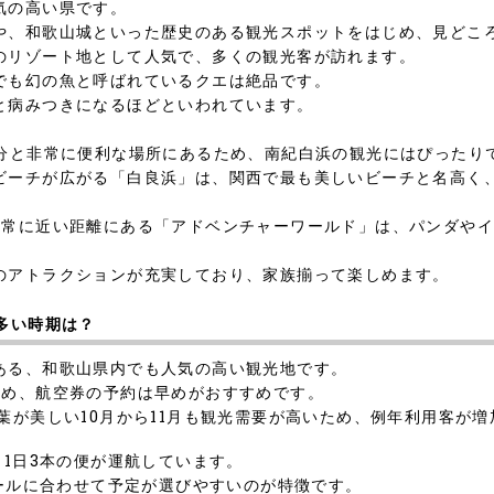
気の高い県です。
や、和歌山城といった歴史のある観光スポットをはじめ、見どこ
のリゾート地として人気で、多くの観光客が訪れます。
でも幻の魚と呼ばれているクエは絶品です。
と病みつきになるほどといわれています。
0分と非常に便利な場所にあるため、南紀白浜の観光にはぴったり
ビーチが広がる「白良浜」は、関西で最も美しいビーチと名高く
非常に近い距離にある「アドベンチャーワールド」は、パンダや
のアトラクションが充実しており、家族揃って楽しめます。
多い時期は？
ある、和歌山県内でも人気の高い観光地です。
ため、航空券の予約は早めがおすすめです。
葉が美しい10月から11月も観光需要が高いため、例年利用客が
、1日3本の便が運航しています。
ュールに合わせて予定が選びやすいのが特徴です。