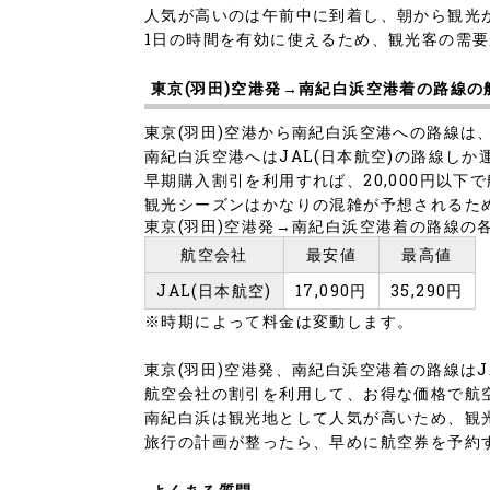
人気が高いのは午前中に到着し、朝から観光
1日の時間を有効に使えるため、観光客の需
東京(羽田)空港発→南紀白浜空港着の路線の
東京(羽田)空港から南紀白浜空港への路線は
南紀白浜空港へはJAL(日本航空)の路線し
早期購入割引を利用すれば、20,000円以下
観光シーズンはかなりの混雑が予想されるた
東京(羽田)空港発→南紀白浜空港着の路線の
航空会社
最安値
最高値
JAL(日本航空)
17,090円
35,290円
※時期によって料金は変動します。
東京(羽田)空港発、南紀白浜空港着の路線はJ
航空会社の割引を利用して、お得な価格で航
南紀白浜は観光地として人気が高いため、観
旅行の計画が整ったら、早めに航空券を予約