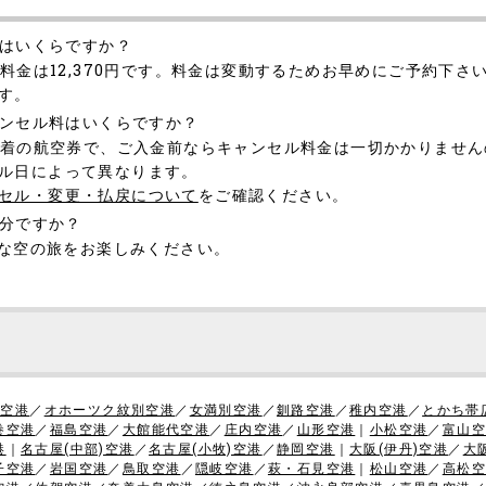
金はいくらですか？
料金は12,370円です。料金は変動するためお早めにご予約下さ
す。
ャンセル料はいくらですか？
港着の航空券で、ご入金前ならキャンセル料金は一切かかりませ
ル日によって異なります。
セル・変更・払戻について
をご確認ください。
何分ですか？
適な空の旅をお楽しみください。
)空港
／
オホーツク紋別空港
／
女満別空港
／
釧路空港
／
稚内空港
／
とかち帯
巻空港
／
福島空港
／
大館能代空港
／
庄内空港
／
山形空港
｜
小松空港
／
富山空
港
｜
名古屋(中部)空港
／
名古屋(小牧)空港
／
静岡空港
｜
大阪(伊丹)空港
／
大
子空港
／
岩国空港
／
鳥取空港
／
隠岐空港
／
萩・石見空港
｜
松山空港
／
高松空