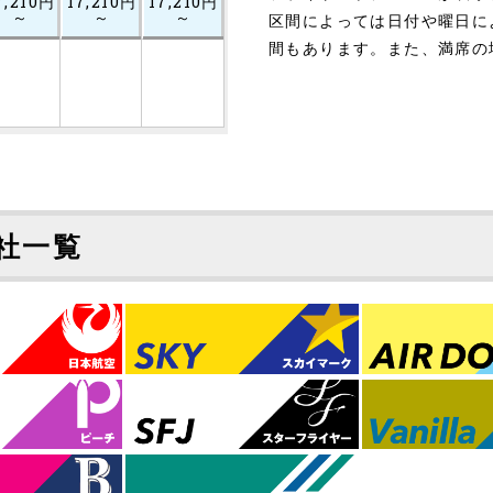
7,210円
17,210円
17,210円
～
～
～
区間によっては日付や曜日に
間もあります。また、満席の
社一覧