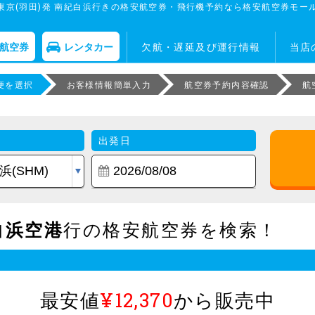
東京(羽田)発 南紀白浜行きの格安航空券・飛行機予約なら格安航空券モー
航空券
レンタカー
欠航・遅延及び運行情報
当店
便を選択
お客様情報簡単入力
航空券予約内容確認
航
出発日
白浜空港
行の格安航空券を検索！
最安値
¥12,370
から販売中