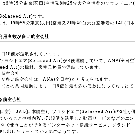
は6時35分東京(羽田)空港発8時25分大分空港着の
ソラシドエア(So
aseed Air)です。
、19時55分東京(羽田)空港発21時40分大分空港着のJAL(日本
と利用者数が多い航空会社
一日18便が運航されています。
ソラシドエア(Solaseed Air)が4便運航していて、ANA(全日
seed Air)の機材、客室乗務員で運航しています。
い航空会社
者が多い航空会社は、ANA(全日空)だと考えられます。
ed Air)との共同運航により一日8便と最も多い便数になっておりと
る航空会社
空)、JAL(日本航空)、ソラシドエア(Solaseed Air)の3社
いることや機内Wi-Fi設備を活用した動画サービスなどのエンタ
無料で使うことができるインターネット接続サービス、ソラシド
押し出したサービスが人気のようです。