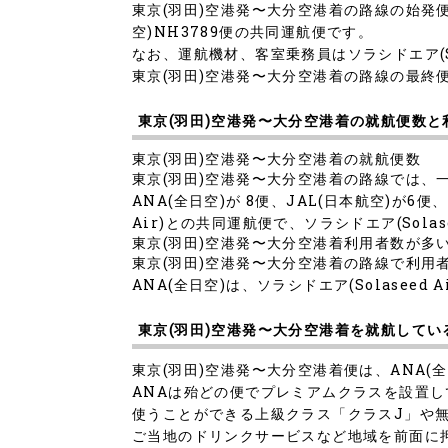
東京(羽田)空港発〜大分空港着の路線の始発便
空)NH3789便の共同運航便です。
なお、運航機材、客室乗務員はソラシドエア(Sol
東京(羽田)空港発〜大分空港着の路線の最終便は
東京(羽田)空港発〜大分空港着の就航便数
東京(羽田)空港発〜大分空港着の就航便数
東京(羽田)空港発〜大分空港着の路線では、
ANA(全日空)が 8便、JAL(日本航空)が6便、
Air)との共同運航便で、ソラシドエア(Sola
東京(羽田)空港発〜大分空港着利用者数が多
東京(羽田)空港発〜大分空港着の路線で利用
ANA(全日空)は、ソラシドエア(Solase
東京(羽田)空港発〜大分空港着を就航してい
東京(羽田)空港発〜大分空港着便は、ANA(全日
ANAは殆どの便でプレミアムクラスを設置して
使うことができる上級クラス「クラスJ」や
ご当地のドリンクサービスなど地域を前面に