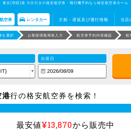
東京(羽田)発 大分行きの格安航空券・飛行機予約なら格安航空券モール
航空券
レンタカー
欠航・遅延及び運行情報
当店
便を選択
お客様情報簡単入力
航空券予約内容確認
航
出発日
空港
行の格安航空券を検索！
最安値
¥13,870
から販売中