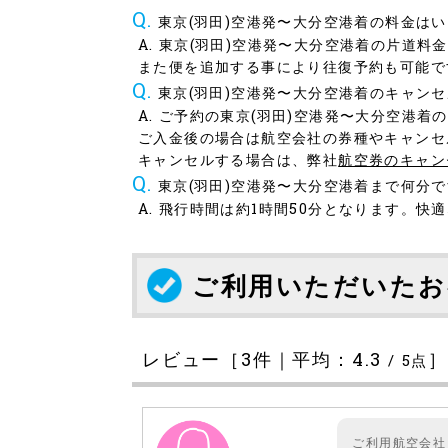
東京(羽田)空港発〜大分空港着の料金は
東京(羽田)空港発〜大分空港着の片道料金
また便を追加する事により往復予約も可能で
東京(羽田)空港発〜大分空港着のキャン
ご予約の東京(羽田)空港発〜大分空港着
ご入金後の場合は航空会社の券種やキャンセ
キャンセルする場合は、弊社
航空券のキャン
東京(羽田)空港発〜大分空港着まで何分
飛行時間は約1時間50分となります。快
ご利用いただいたお
レビュー［
3
件｜平均：
4.3
/
5
点
ご利用航空会社