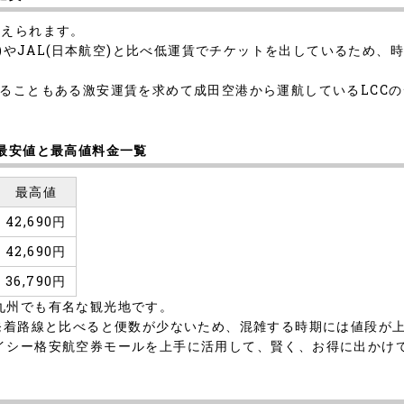
考えられます。
A(全日空)やJAL(日本航空)と比べ低運賃でチケットを出しているた
こともある激安運賃を求めて成田空港から運航しているLCCのジェ
の最安値と最高値料金一覧
最高値
42,690円
42,690円
36,790円
九州でも有名な観光地です。
港発着路線と比べると便数が少ないため、混雑する時期には値段が
イシー格安航空券モールを上手に活用して、賢く、お得に出かけ