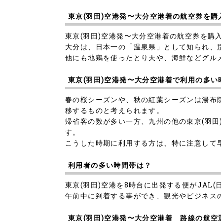
東京(羽田)空港発〜大分空港着の航空券を
東京(羽田)空港発〜大分空港着の航空券を
大分は、日本一の「温泉県」として知られ、
他にも地鶏を使ったとり天や、海鮮などグル
東京(羽田)空港発〜大分空港着で利用の多い
春の桜シーズンや、秋の紅葉シーズンは湯布
移するものと考えられます。
帰省客の数が多い一方、九州の他の東京(羽
す。
こうした時期に利用する方は、特に注意して
利用者の多い時間帯は？
東京(羽田)空港を8時台に出発する便がJAL(
午前中に到着する事ができ、観光やビジネス
東京(羽田)空港発〜大分空港着 路線の航空