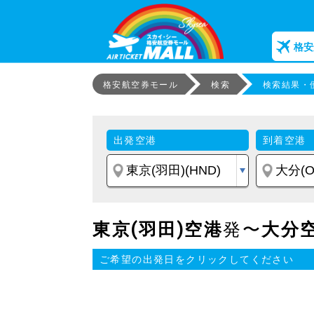
格安
格安航空券モール
検索
検索結果・
出発空港
到着空港
東京(羽田)空港
発〜
大分
ご希望の出発日をクリックしてください