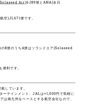
laseed Air)
6J89便とANA(全日
航空)JL671便です。
空)の8便のうち4便はソラシドエア(Solaseed
ても便利です。
が運航しています。
ーテインメント、JALは+1,000円で気軽に
エアは南九州をベースとする航空会社なので、