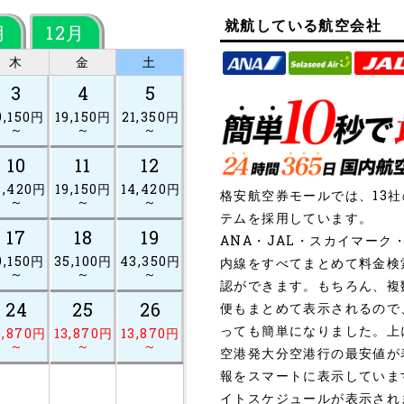
就航している航空会社
月
12月
木
金
土
3
4
5
9,150円
19,150円
21,350円
～
～
～
10
11
12
4,420円
19,150円
14,420円
格安航空券モールでは、13
～
～
～
テムを採用しています。
17
18
19
ANA・JAL・スカイマー
9,150円
35,100円
43,350円
内線をすべてまとめて料金検
～
～
～
認ができます。もちろん、複
24
25
26
便もまとめて表示されるので
っても簡単になりました。上
3,870円
13,870円
13,870円
～
～
～
空港発大分空港行の最安値が
報をスマートに表示していま
イトスケジュールが表示され