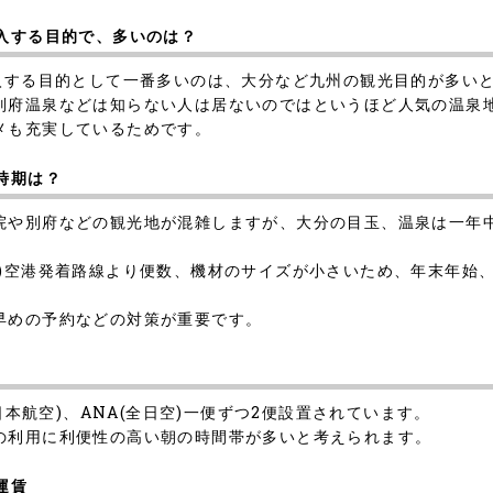
購入する目的で、多いのは？
購入する目的として一番多いのは、大分など九州の観光目的が多い
別府温泉などは知らない人は居ないのではというほど人気の温泉
メも充実しているためです。
時期は？
院や別府などの観光地が混雑しますが、大分の目玉、温泉は一年
田)空港発着路線より便数、機材のサイズが小さいため、年末年始
早めの予約などの対策が重要です。
日本航空)、ANA(全日空)一便ずつ2便設置されています。
の利用に利便性の高い朝の時間帯が多いと考えられます。
運賃