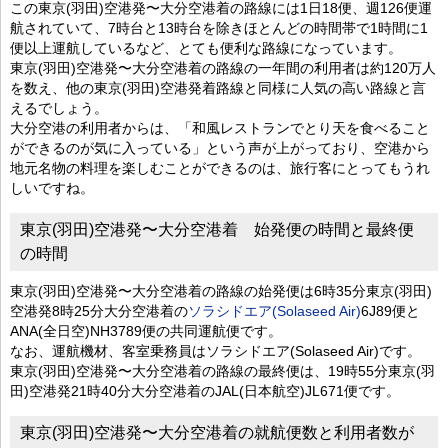
この東京(羽田)空港発〜大分空港着の路線には1日18便、週126便運
航されていて、7時台と13時台を除きほとんどの時間帯で1時間に1
便以上運航しているなど、とても便利な路線になっています。
東京(羽田)空港発〜大分空港着の路線の一年間の利用者は約120万人
を数え、他の東京(羽田)空港発着路線と同様に人気の高い路線と言
えるでしょう。
大分空港の利用者からは、「和風レストランでとり天を食べること
ができるのが気に入っている」という声が上がっており、空港から
地元名物の料理を楽しむことができるのは、旅行客にとってもうれ
しいですね。
東京(羽田)空港発〜大分空港着 始発便の時間と最終便
の時間
東京(羽田)空港発〜大分空港着の路線の始発便は6時35分東京(羽田)
空港発8時25分大分空港着の
ソラシドエア(Solaseed Air)
6J89便と
ANA(全日空)NH3789便の共同運航便です。
なお、運航機材、客室乗務員はソラシドエア(Solaseed Air)です。
東京(羽田)空港発〜大分空港着の路線の最終便は、19時55分東京(羽
田)空港発21時40分大分空港着のJAL(日本航空)JL671便です。
東京(羽田)空港発〜大分空港着の就航便数と利用者数が