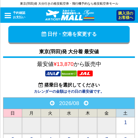
東京(羽田)発 大分行きの格安航空券・飛行機予約なら格安航空券モール
予約確認
購入済の
お支払い
お客様へ
日付・空港を変更する
東京(羽田)発 大分着 最安値
最安値
¥13,870
から販売中
搭乗日を選択してください
カレンダーの金額はその日の最安値です。
2026/08
日
月
火
水
木
金
土
1