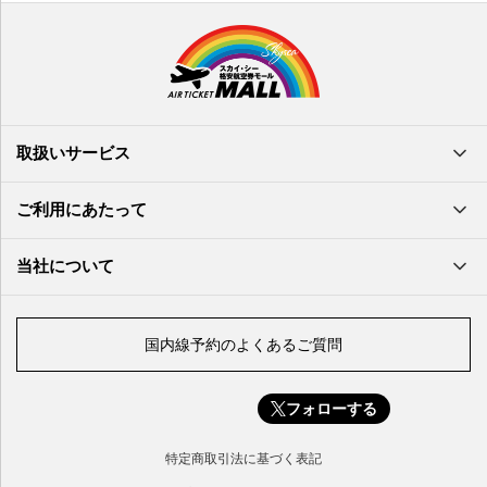
鹿児島空港
米子空港
沖縄(那覇)空港
高知空港
熊本空港
岩国空港
石垣空港
長崎空港
鳥取空港
宮古空港
宮崎空港
隠岐空港
北大東空港
大分空港
萩・石見空港
南大東空港
取扱いサービス
北九州空港
久米島空港
佐賀空港
多良間空港
ご利用にあたって
奄美大島空港
与那国空港
徳之島空港
当社について
沖永良部空港
喜界島空港
国内線予約のよくあるご質問
与論空港
屋久島空港
フォローする
種子島空港
対馬空港
特定商取引法に基づく表記
五島福江空港