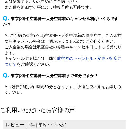
金は変動するためお早めにご予約下さい。
また便を追加する事により往復予約も可能です。
東京(羽田)空港発〜大分空港着のキャンセル料はいくらです
か？
ご予約の東京(羽田)空港発〜大分空港着の航空券で、ご入金前
ならキャンセル料金は一切かかりませんのでご安心ください。
ご入金後の場合は航空会社の券種やキャンセル日によって異なり
ます。
キャンセルする場合は、弊社
航空券のキャンセル・変更・払戻に
ついて
をご確認ください。
東京(羽田)空港発〜大分空港着まで何分ですか？
飛行時間は約1時間50分となります。快適な空の旅をお楽しみ
ください。
ご利用いただいたお客様の声
レビュー
］
［
3
件｜平均：
4.3
/
5
点