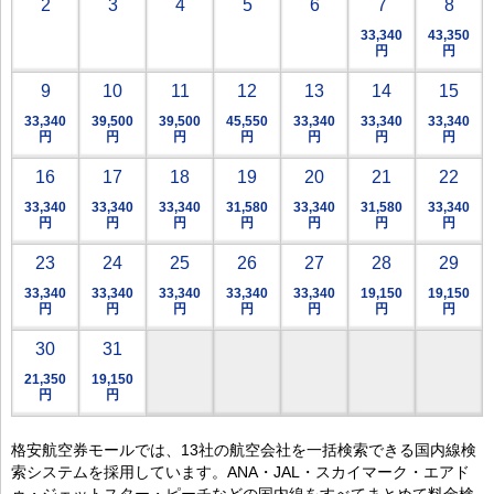
2
3
4
5
6
7
8
33,340
43,350
円
円
9
10
11
12
13
14
15
33,340
39,500
39,500
45,550
33,340
33,340
33,340
円
円
円
円
円
円
円
16
17
18
19
20
21
22
33,340
33,340
33,340
31,580
33,340
31,580
33,340
円
円
円
円
円
円
円
23
24
25
26
27
28
29
33,340
33,340
33,340
33,340
33,340
19,150
19,150
円
円
円
円
円
円
円
30
31
21,350
19,150
円
円
格安航空券モールでは、13社の航空会社を一括検索できる国内線検
索システムを採用しています。ANA・JAL・スカイマーク・エアド
ゥ・ジェットスター・ピーチなどの国内線をすべてまとめて料金検