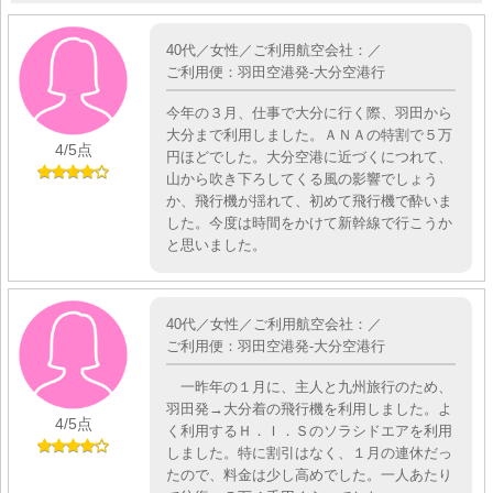
40代／女性／ご利用航空会社：／
ご利用便：羽田空港発-大分空港行
今年の３月、仕事で大分に行く際、羽田から
大分まで利用しました。ＡＮＡの特割で５万
4
/5点
円ほどでした。大分空港に近づくにつれて、
山から吹き下ろしてくる風の影響でしょう
か、飛行機が揺れて、初めて飛行機で酔いま
した。今度は時間をかけて新幹線で行こうか
と思いました。
40代／女性／ご利用航空会社：／
ご利用便：羽田空港発-大分空港行
一昨年の１月に、主人と九州旅行のため、
羽田発→大分着の飛行機を利用しました。よ
4
/5点
く利用するＨ．Ｉ．Ｓのソラシドエアを利用
しました。特に割引はなく、１月の連休だっ
たので、料金は少し高めでした。一人あたり