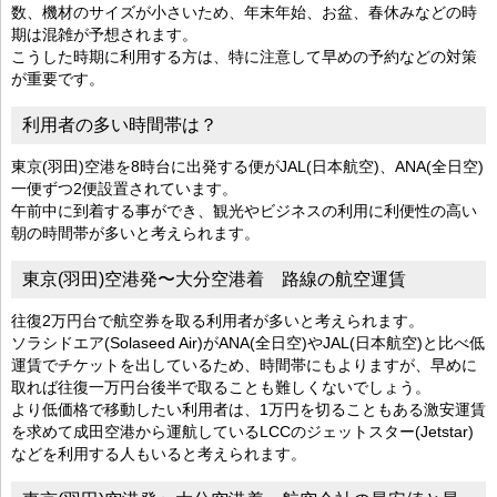
数、機材のサイズが小さいため、年末年始、お盆、春休みなどの時
期は混雑が予想されます。
こうした時期に利用する方は、特に注意して早めの予約などの対策
が重要です。
利用者の多い時間帯は？
東京(羽田)空港を8時台に出発する便がJAL(日本航空)、ANA(全日空)
一便ずつ2便設置されています。
午前中に到着する事ができ、観光やビジネスの利用に利便性の高い
朝の時間帯が多いと考えられます。
東京(羽田)空港発〜大分空港着 路線の航空運賃
往復2万円台で航空券を取る利用者が多いと考えられます。
ソラシドエア(Solaseed Air)がANA(全日空)やJAL(日本航空)と比べ低
運賃でチケットを出しているため、時間帯にもよりますが、早めに
取れば往復一万円台後半で取ることも難しくないでしょう。
より低価格で移動したい利用者は、1万円を切ることもある激安運賃
を求めて成田空港から運航しているLCCのジェットスター(Jetstar)
などを利用する人もいると考えられます。