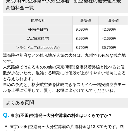
東京(羽田)空港発〜大分空港着 航空会社の最安値と最
高値料金一覧
航空会社
最安値
最高値
ANA(全日空)
9,090円
42,690円
JAL(日本航空)
8,990円
42,690円
ソラシドエア(Solaseed Air)
8,790円
36,790円
湯布院や別府などの観光地が人気の大分は、九州でも有名な観光地
です。
人気路線ではあるものの他の東京(羽田)空港発着路線と比べると便
数が少ないため、混雑する時期には値段が上がりやすい傾向にある
と考えられます。
早めの予約と、格安航空券を比較できるスカイシー格安航空券モー
ルを上手に活用して、賢く、お得に出かけてみてくださいね。
よくある質問
東京(羽田)空港発〜大分空港着の料金はいくらですか？
東京(羽田)空港発〜大分空港着の片道料金は13,870円です。料