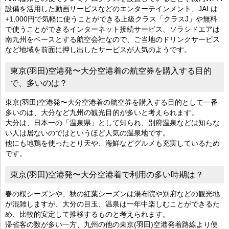
設備を活用した動画サービスなどのエンターテインメント、JALは
+1,000円で気軽に使うことができる上級クラス「クラスJ」や無料
で使うことができるインターネット接続サービス、ソラシドエアは
南九州をベースとする航空会社なので、ご当地のドリンクサービス
など地域を前面に押し出したサービスが人気のようです。
東京(羽田)空港発〜大分空港着の航空券を購入する目的
で、多いのは？
東京(羽田)空港発〜大分空港着の航空券を購入する目的として一番
多いのは、大分など九州の観光目的が多いと考えられます。
大分は、日本一の「温泉県」として知られ、別府温泉などは知らな
い人は居ないのではというほど人気の温泉地です。
他にも地鶏を使ったとり天や、海鮮などグルメも充実しているため
です。
東京(羽田)空港発〜大分空港着で利用の多い時期は？
春の桜シーズンや、秋の紅葉シーズンは湯布院や別府などの観光地
が混雑しますが、大分の目玉、温泉は一年中楽しむことができるた
め、比較的安定して推移するものと考えられます。
帰省客の数が多い一方、九州の他の東京(羽田)空港発着路線より便