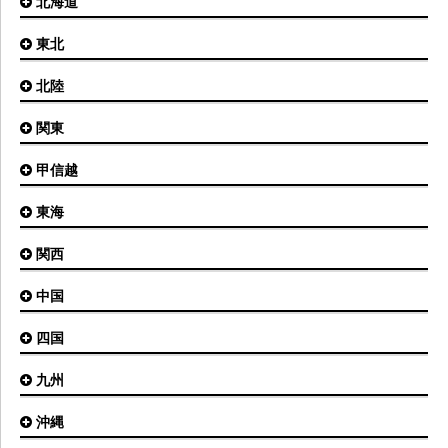
北海道
東北
札幌(新千歳)空港
函館空港
北陸
仙台空港
旭川空港
秋田空港
関東
小松空港
オホーツク紋別空港
青森空港
富山空港
女満別空港
甲信越
東京(羽田)空港
三沢空港
能登空港
釧路空港
東京(成田)空港
いわて花巻空港
東海
新潟空港
稚内空港
茨城空港
福島空港
信州まつもと空港
とかち帯広空港
関西
名古屋(中部)空港
八丈島空港
大館能代空港
根室中標津空港
名古屋(小牧)空港
庄内空港
中国
大阪(伊丹)空港
奥尻空港
静岡空港
山形空港
大阪(関西)空港
利尻空港
四国
広島空港
神戸空港
岡山空港
九州
松山空港
南紀白浜空港
山口宇部空港
高松空港
但馬空港
沖縄
福岡空港
出雲空港
徳島空港