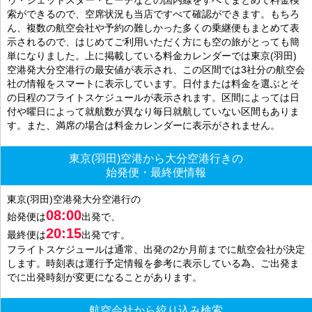
索ができるので、空席状況も当店ですべて確認ができます。もちろ
ん、複数の航空会社や予約の難しかった多くの乗継便もまとめて表
示されるので、はじめてご利用いただく方にも空の旅がとっても簡
単になりました。上に掲載している料金カレンダーでは東京(羽田)
空港発大分空港行の最安値が表示され、この区間では3社分の航空会
社の情報をスマートに表示しています。日付または料金を選ぶとそ
の日程のフライトスケジュールが表示されます。区間によっては日
付や曜日によって就航数が異なり毎日就航していない区間もありま
す。また、満席の場合は料金カレンダーに表示がされません。
東京(羽田)空港から大分空港行きの
始発便・最終便情報
東京(羽田)空港発大分空港行の
08:00
始発便は
出発で、
20:15
最終便は
出発です。
フライトスケジュールは通常、出発の2か月前までに航空会社が決定
します。時刻表は運行予定情報を参考に表示している為、ご出発ま
でに出発時刻が変更になることがあります。
航空会社から絞り込み検索