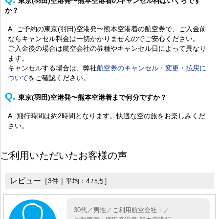
東京(羽田)空港発〜熊本空港着のキャンセル料はいくらです
か？
ご予約の東京(羽田)空港発〜熊本空港着の航空券で、ご入金前
ならキャンセル料金は一切かかりませんのでご安心ください。
ご入金後の場合は航空会社の券種やキャンセル日によって異なり
ます。
キャンセルする場合は、弊社
航空券のキャンセル・変更・払戻に
ついて
をご確認ください。
東京(羽田)空港発〜熊本空港着まで何分ですか？
飛行時間は約2時間となります。快適な空の旅をお楽しみくだ
さい。
ご利用いただいたお客様の声
レビュー
］
［
3
件｜平均：
4
/
5
点
30代／男性／ご利用航空会社：／