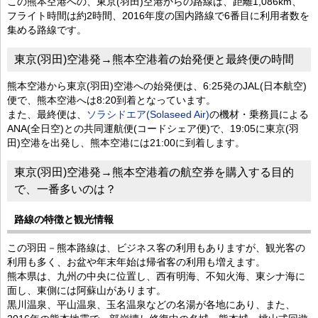
この熊本空港への、東京(羽田)空港からの路線は、距離1,086km、
フライト時間は約2時間、2016年度の国内路線で6番目に利用者数を
集める路線です。
東京(羽田)空港発→熊本空港着の始発便と最終便の時間
熊本空港から東京(羽田)空港への始発便は、6:25発のJAL(日本航空)
便で、熊本空港へは8:20到着となっています。
また、最終便は、
ソラシドエア(Solaseed Air)
の機材・乗務員による
ANA(全日空)との共同運航便(コードシェア便)で、19:05に東京(羽
田)空港を出発し、熊本空港には21:00に到着します。
東京(羽田)空港発→熊本空港着の航空券を購入する目的
で、一番多いのは？
路線の特徴と観光情報
この羽田－熊本路線は、ビジネス客の利用もありますが、観光客の
利用も多く、お盆や年末年始は帰省客の利用も増えます。
熊本県は、九州の中央に位置し、西有明海、不知火海、東シナ海に
面し、東側には阿蘇山があります。
黒川温泉、平山温泉、玉名温泉などの名湯が各地にあり、また、