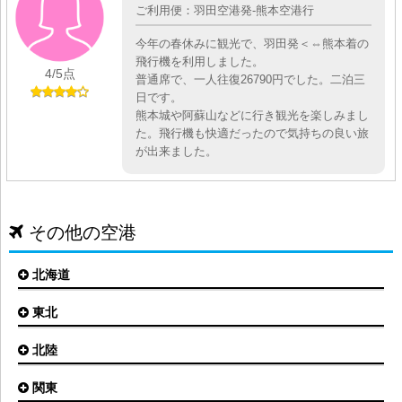
ご利用便：羽田空港発-熊本空港行
今年の春休みに観光で、羽田発＜⇔熊本着の
飛行機を利用しました。
4
/5点
普通席で、一人往復26790円でした。二泊三
日です。
熊本城や阿蘇山などに行き観光を楽しみまし
た。飛行機も快適だったので気持ちの良い旅
が出来ました。
その他の空港
北海道
東北
札幌(新千歳)空港
函館空港
北陸
仙台空港
旭川空港
秋田空港
関東
小松空港
オホーツク紋別空港
青森空港