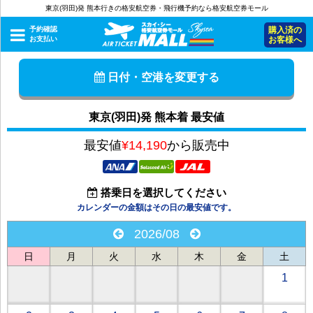
東京(羽田)発 熊本行きの格安航空券・飛行機予約なら格安航空券モール
予約確認
購入済の
お支払い
お客様へ
日付・空港を変更する
東京(羽田)発 熊本着 最安値
最安値
¥14,190
から販売中
搭乗日を選択してください
カレンダーの金額はその日の最安値です。
2026/08
日
月
火
水
木
金
土
1