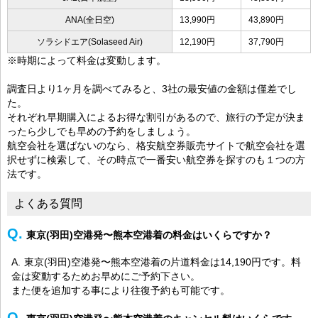
ANA(全日空)
13,990円
43,890円
ソラシドエア(Solaseed Air)
12,190円
37,790円
※時期によって料金は変動します。
調査日より1ヶ月を調べてみると、3社の最安値の金額は僅差でし
た。
それぞれ早期購入によるお得な割引があるので、旅行の予定が決ま
ったら少しでも早めの予約をしましょう。
航空会社を選ばないのなら、格安航空券販売サイトで航空会社を選
択せずに検索して、その時点で一番安い航空券を探すのも１つの方
法です。
よくある質問
東京(羽田)空港発〜熊本空港着の料金はいくらですか？
東京(羽田)空港発〜熊本空港着の片道料金は14,190円です。料
金は変動するためお早めにご予約下さい。
また便を追加する事により往復予約も可能です。