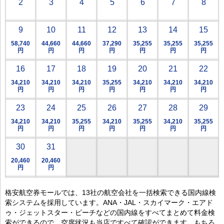
2
3
4
5
6
7
8
9
10
11
12
13
14
15
58,740
44,660
44,660
37,290
35,255
35,255
35,255
円
円
円
円
円
円
円
16
17
18
19
20
21
22
34,210
34,210
34,210
35,255
34,210
34,210
34,210
円
円
円
円
円
円
円
23
24
25
26
27
28
29
34,210
34,210
35,255
34,210
35,255
34,210
35,255
円
円
円
円
円
円
円
30
31
20,460
20,460
円
円
格安航空券モールでは、13社の航空会社を一括検索できる国内線検
索システムを採用しています。ANA・JAL・スカイマーク・エアド
ゥ・ジェットスター・ピーチなどの国内線をすべてまとめて料金検
索ができるので、空席状況も当店ですべて確認ができます。もちろ