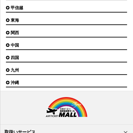
富山空港
女満別空港
甲信越
東京(羽田)空港
三沢空港
能登空港
釧路空港
東京(成田)空港
いわて花巻空港
東海
新潟空港
稚内空港
茨城空港
福島空港
信州まつもと空港
とかち帯広空港
関西
名古屋(中部)空港
八丈島空港
大館能代空港
根室中標津空港
名古屋(小牧)空港
庄内空港
中国
大阪(伊丹)空港
奥尻空港
静岡空港
山形空港
大阪(関西)空港
利尻空港
四国
広島空港
神戸空港
岡山空港
九州
松山空港
南紀白浜空港
山口宇部空港
高松空港
但馬空港
沖縄
福岡空港
出雲空港
徳島空港
鹿児島空港
米子空港
沖縄(那覇)空港
高知空港
熊本空港
岩国空港
石垣空港
長崎空港
鳥取空港
宮古空港
宮崎空港
隠岐空港
北大東空港
大分空港
萩・石見空港
南大東空港
取扱いサービス