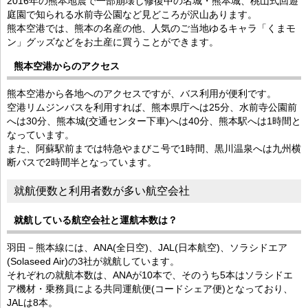
2016年の熊本地震で一部崩壊し修復中の名城・熊本城、桃山式回遊
庭園で知られる水前寺公園など見どころが沢山あります。
熊本空港では、熊本の名産の他、人気のご当地ゆるキャラ「くまモ
ン」グッズなどをお土産に買うことができます。
熊本空港からのアクセス
熊本空港から各地へのアクセスですが、バス利用が便利です。
空港リムジンバスを利用すれば、熊本県庁へは25分、水前寺公園前
へは30分、熊本城(交通センター下車)へは40分、熊本駅へは1時間と
なっています。
また、阿蘇駅前までは特急やまびこ号で1時間、黒川温泉へは九州横
断バスで2時間半となっています。
就航便数と利用者数が多い航空会社
就航している航空会社と運航本数は？
羽田－熊本線には、ANA(全日空)、JAL(日本航空)、ソラシドエア
(Solaseed Air)の3社が就航しています。
それぞれの就航本数は、ANAが10本で、そのうち5本はソラシドエ
ア機材・乗務員による共同運航便(コードシェア便)となっており、
JALは8本。