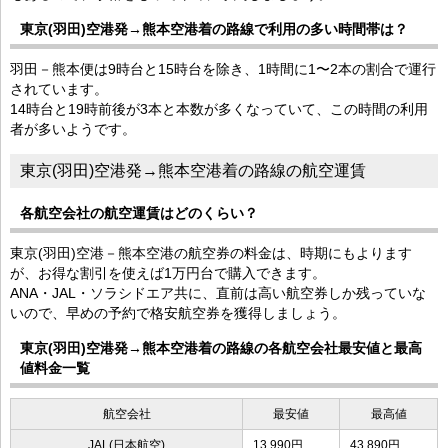
東京(羽田)空港発→熊本空港着の路線で利用の多い時間帯は？
羽田－熊本便は9時台と15時台を除き、1時間に1〜2本の割合で運行
されています。
14時台と19時前後が3本と本数が多くなっていて、この時間の利用
者が多いようです。
東京(羽田)空港発→熊本空港着の路線の航空運賃
各航空会社の航空運賃はどのくらい？
東京(羽田)空港－熊本空港の航空券の料金は、時期にもよります
が、お得な割引を使えば1万円台で購入できます。
ANA・JAL・ソラシドエア共に、直前は高い航空券しか残っていな
いので、早めの予約で格安航空券を獲得しましょう。
東京(羽田)空港発→熊本空港着の路線の各航空会社最安値と最高
値料金一覧
航空会社
最安値
最高値
JAL(日本航空)
13,990円
43,890円