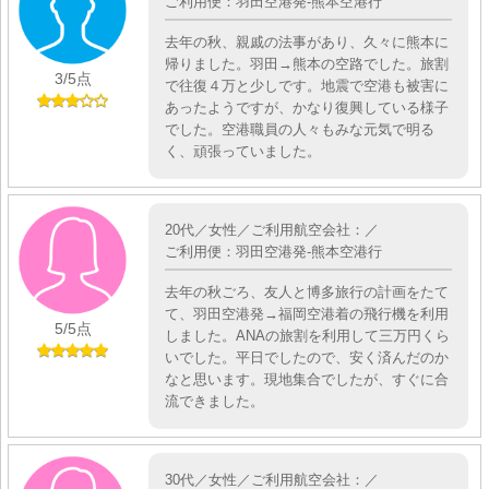
ご利用便：羽田空港発-熊本空港行
去年の秋、親戚の法事があり、久々に熊本に
帰りました。羽田→熊本の空路でした。旅割
3
/5点
で往復４万と少しです。地震で空港も被害に
あったようですが、かなり復興している様子
でした。空港職員の人々もみな元気で明る
く、頑張っていました。
20代／女性／ご利用航空会社：／
ご利用便：羽田空港発-熊本空港行
去年の秋ごろ、友人と博多旅行の計画をたて
て、羽田空港発→福岡空港着の飛行機を利用
5
/5点
しました。ANAの旅割を利用して三万円くら
いでした。平日でしたので、安く済んだのか
なと思います。現地集合でしたが、すぐに合
流できました。
30代／女性／ご利用航空会社：／