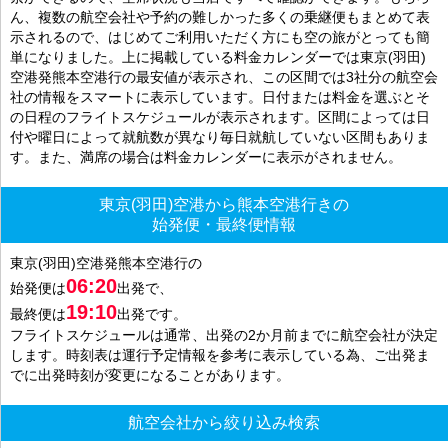
ん、複数の航空会社や予約の難しかった多くの乗継便もまとめて表
示されるので、はじめてご利用いただく方にも空の旅がとっても簡
単になりました。上に掲載している料金カレンダーでは東京(羽田)
空港発熊本空港行の最安値が表示され、この区間では3社分の航空会
社の情報をスマートに表示しています。日付または料金を選ぶとそ
の日程のフライトスケジュールが表示されます。区間によっては日
付や曜日によって就航数が異なり毎日就航していない区間もありま
す。また、満席の場合は料金カレンダーに表示がされません。
東京(羽田)空港から熊本空港行きの
始発便・最終便情報
東京(羽田)空港発熊本空港行の
06:20
始発便は
出発で、
19:10
最終便は
出発です。
フライトスケジュールは通常、出発の2か月前までに航空会社が決定
します。時刻表は運行予定情報を参考に表示している為、ご出発ま
でに出発時刻が変更になることがあります。
航空会社から絞り込み検索