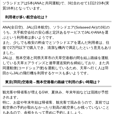
ソラシドエアは5本(ANAと共同運航)で、3社合わせて1日計23本(実
質18本)となっています。
利用者が多い航空会社は？
ANA(全日空)、JAL(日本航空)、ソラシドエア(Solaseed Air)の3社の
うち、大手航空会社の安心感と定評あるサービスでJALやANAを選
ぶという利用者は多いようです。
また、少しでも格安の料金でとソラシドエアを選んだ利用者は、往
復で2万円以下で購入でき、清潔な機内で満足したという意見もあり
ました。
JALは、熊本空港と同県天草市の天草空港都の間を結ぶ路線を運航
している天草エアラインズと連帯運送契約を締結しており、また共
同運航便(コードシェア便)を運航しているため、天草へ行く人は羽
田からJALの飛行機を利用するケースも多いようです。
東京(羽田)空港発→熊本空港着の路線で利用の多い時期は？
観光客や帰省客が増えるGW、夏休み、年末年始などは混雑が予想
されます。
特に、お盆や年末年始は帰省客、観光客で混み合うので、直前では
航空券の予約が取れなかったり割高の航空券しか残っていないこと
もあるので、余裕をもって早めに予約しましょう。