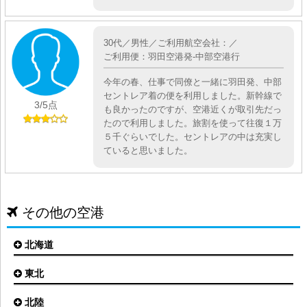
30代／男性／ご利用航空会社：／
ご利用便：羽田空港発-中部空港行
今年の春、仕事で同僚と一緒に羽田発、中部
セントレア着の便を利用しました。新幹線で
3
/5点
も良かったのですが、空港近くが取引先だっ
たので利用しました。旅割を使って往復１万
５千ぐらいでした。セントレアの中は充実し
ていると思いました。
その他の空港
北海道
東北
札幌(新千歳)空港
函館空港
北陸
仙台空港