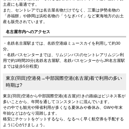
土産にも最適です。
また、セントレアでは名古屋名物だけでなく、三重は伊勢名物の
「赤福餅」や静岡は浜松名物の「うなぎパイ」など東海地方のお土
産も販売されています。
名古屋市内へのアクセス
・名鉄名古屋駅までは、名鉄空港線ミュースカイを利用して約30
分。
・名鉄バスセンターまでは、リムジンバスのセントレアリムジン利
用で約1時間20分(名鉄名古屋駅、名鉄バスセンターからJR名古屋駅
までは徒歩5分程度)
東京(羽田)空港発→中部国際空港(名古屋)着で利用の多い
時期は?
東京(羽田)空港から中部国際空港(名古屋)行きの路線はビジネス客が
多いことから、年間を通してコンスタントに混んでいます。
その中でも観光や帰省利用が多くなる夏休みや春休み、GWや年末
年始などはかなり混雑します。
格安にチケットをゲットするなら、なるべく早く航空券を手配する
ように心がけましょう。