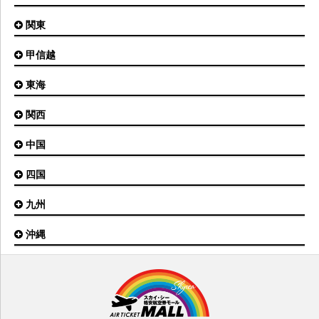
旭川空港
秋田空港
関東
小松空港
オホーツク紋別空港
青森空港
富山空港
女満別空港
甲信越
東京(羽田)空港
三沢空港
能登空港
釧路空港
東京(成田)空港
いわて花巻空港
東海
新潟空港
稚内空港
茨城空港
福島空港
信州まつもと空港
とかち帯広空港
関西
名古屋(中部)空港
八丈島空港
大館能代空港
根室中標津空港
名古屋(小牧)空港
庄内空港
中国
大阪(伊丹)空港
奥尻空港
静岡空港
山形空港
大阪(関西)空港
利尻空港
四国
広島空港
神戸空港
岡山空港
九州
松山空港
南紀白浜空港
山口宇部空港
高松空港
但馬空港
沖縄
福岡空港
出雲空港
徳島空港
鹿児島空港
米子空港
沖縄(那覇)空港
高知空港
熊本空港
岩国空港
石垣空港
長崎空港
鳥取空港
宮古空港
宮崎空港
隠岐空港