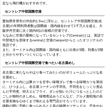
定なら飛行機がおすすめです。
セントレア中部国際空港
愛知県常滑市の沖合約1.5㎞に浮かぶ、セントレア中部国際空港(名
古屋)の年間利用者数は国際線・国内線合わせて1千万人を超え、大
阪伊丹空港に次ぐ国内8位の規模の空港です。
ちなみに空港の愛称になっているセントレア(Centrair)とは、英語で
中部地方を意味するcentralと空港のairportからとったオリジナルの
造語です。
また、ターミナル内は国際線・国内線ともに出発が3階、到着が2階
と分かりやすいつくりになっています。
セントレア中部国際空港で食べたい名古屋めし
名古屋に来たならやはり食べてみたいのがボリュームたっぷりな名
古屋めし。
ターミナル内には豚カツを甘辛い味噌ダレで食べる味噌カツを筆頭
に、ひつまぶし、名古屋コーチンの手羽先、手羽先をじっくり煮込
んだ手羽煮、特大エビフライ、ダシが効いた汁につるっとしたのど
ごしが独特のきしめん、味噌煮込みうどんなど、グルメ激戦地の名
古屋名物を心ゆくまで味わえる専門店がそろっています。
移動の間に手軽に食べられると人気の味噌カツサンドは、空弁やお