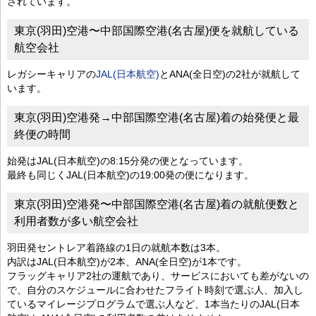
されています。
東京(羽田)空港〜中部国際空港(名古屋)便を就航している
航空会社
レガシーキャリアの
JAL(日本航空)
とANA(全日空)の2社が就航して
います。
東京(羽田)空港発→中部国際空港(名古屋)着の始発便と最
終便の時間
始発はJAL(日本航空)の8:15分発の便となっています。
最終も同じくJAL(日本航空)の19:00発の便になります。
東京(羽田)空港発〜中部国際空港(名古屋)着の就航便数と
利用者数が多い航空会社
羽田発セントレア着路線の1日の就航本数は3本。
内訳はJAL(日本航空)が2本、ANA(全日空)が1本です。
フラッグキャリア2社の運航であり、サービスにおいても差がないの
で、自分のスケジュールに合わせたフライト時刻で選ぶ人、加入し
ているマイレージプログラムで選ぶ人など、1本当たりのJAL(日本