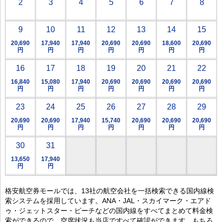
2
3
4
5
6
7
8
9
10
11
12
13
14
15
20,690
17,940
17,940
20,690
20,690
18,600
20,690
円
円
円
円
円
円
円
16
17
18
19
20
21
22
16,840
15,080
17,940
20,690
20,690
20,690
20,690
円
円
円
円
円
円
円
23
24
25
26
27
28
29
20,690
20,690
17,940
15,740
20,690
20,690
20,690
円
円
円
円
円
円
円
30
31
13,650
17,940
円
円
格安航空券モールでは、13社の航空会社を一括検索できる国内線検
索システムを採用しています。ANA・JAL・スカイマーク・エアド
ゥ・ジェットスター・ピーチなどの国内線をすべてまとめて料金検
索ができるので、空席状況も当店ですべて確認ができます。もちろ