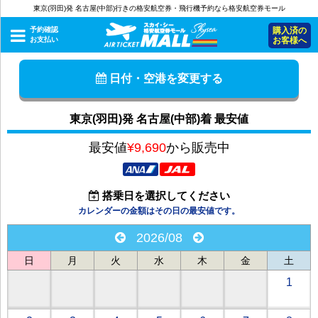
東京(羽田)発 名古屋(中部)行きの格安航空券・飛行機予約なら格安航空券モール
予約確認
購入済の
お支払い
お客様へ
日付・空港を変更する
東京(羽田)発 名古屋(中部)着 最安値
最安値
¥9,690
から販売中
搭乗日を選択してください
カレンダーの金額はその日の最安値です。
2026/08
日
月
火
水
木
金
土
1