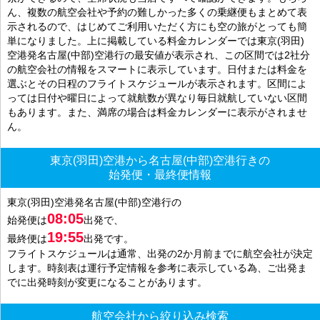
ん、複数の航空会社や予約の難しかった多くの乗継便もまとめて表
示されるので、はじめてご利用いただく方にも空の旅がとっても簡
単になりました。上に掲載している料金カレンダーでは東京(羽田)
空港発名古屋(中部)空港行の最安値が表示され、この区間では2社分
の航空会社の情報をスマートに表示しています。日付または料金を
選ぶとその日程のフライトスケジュールが表示されます。区間によ
っては日付や曜日によって就航数が異なり毎日就航していない区間
もあります。また、満席の場合は料金カレンダーに表示がされませ
ん。
東京(羽田)空港から名古屋(中部)空港行きの
始発便・最終便情報
東京(羽田)空港発名古屋(中部)空港行の
08:05
始発便は
出発で、
19:55
最終便は
出発です。
フライトスケジュールは通常、出発の2か月前までに航空会社が決定
します。時刻表は運行予定情報を参考に表示している為、ご出発ま
でに出発時刻が変更になることがあります。
航空会社から絞り込み検索