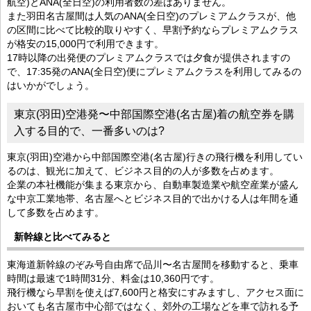
航空)とANA(全日空)の利用者数の差はありません。
また羽田名古屋間は人気のANA(全日空)のプレミアムクラスが、他
の区間に比べて比較的取りやすく、早割予約ならプレミアムクラス
が格安の15,000円で利用できます。
17時以降の出発便のプレミアムクラスでは夕食が提供されますの
で、17:35発のANA(全日空)便にプレミアムクラスを利用してみるの
はいかがでしょう。
東京(羽田)空港発〜中部国際空港(名古屋)着の航空券を購
入する目的で、一番多いのは?
東京(羽田)空港から中部国際空港(名古屋)行きの飛行機を利用してい
るのは、観光に加えて、ビジネス目的の人が多数を占めます。
企業の本社機能が集まる東京から、自動車製造業や航空産業が盛ん
な中京工業地帯、名古屋へとビジネス目的で出かける人は年間を通
して多数を占めます。
新幹線と比べてみると
東海道新幹線のぞみ号自由席で品川〜名古屋間を移動すると、乗車
時間は最速で1時間31分、料金は10,360円です。
飛行機なら早割を使えば7,600円と格安にすみますし、アクセス面に
おいても名古屋市中心部ではなく、郊外の工場などを車で訪れる予