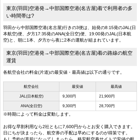
東京(羽田)空港発→中部国際空港(名古屋)着で利用者の多
い時間帯は?
羽田から中部国際空港(名古屋)行きの3便は、始発の8:15発のJAL(日
本航空)便、夕方17:35発のANA(全日空)便、19:00発のJAL(日本航
空)と、朝に1本、夕方から夜に2本の運航が組まれています。
東京(羽田)空港発→中部国際空港(名古屋)着の路線の航空
運賃
各航空会社の料金(片道)の最安値・最高値は以下の通りです。
航空会社
最安値
最高値
JAL(日本航空)
9,300円
21,900円
ANA(全日空)
9,300円
28,700円
※時期によって料金は変動します。
お得な早割利用なら2社ともに7,600円からとお安く購入できます。
日にちが決まったら、航空券の手配は早めにするのが得策です。
もし予約が直前になってしまったら、格安航空券サイトで安値の航