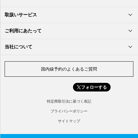
北大東空港
大分空港
萩・石見空港
南大東空港
取扱いサービス
北九州空港
久米島空港
佐賀空港
多良間空港
ご利用にあたって
奄美大島空港
与那国空港
徳之島空港
当社について
沖永良部空港
喜界島空港
国内線予約のよくあるご質問
与論空港
屋久島空港
フォローする
種子島空港
対馬空港
特定商取引法に基づく表記
五島福江空港
プライバシーポリシー
サイトマップ