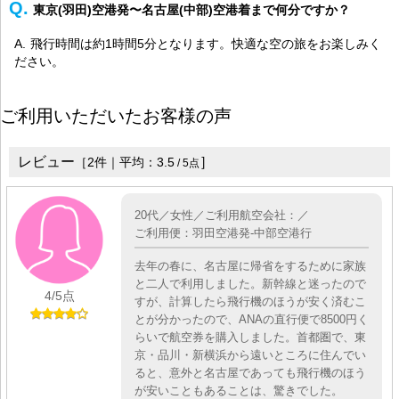
東京(羽田)空港発〜名古屋(中部)空港着まで何分ですか？
飛行時間は約1時間5分となります。快適な空の旅をお楽しみく
ださい。
ご利用いただいたお客様の声
レビュー
］
［
2
件｜平均：
3.5
/
5
点
20代／女性／ご利用航空会社：／
ご利用便：羽田空港発-中部空港行
去年の春に、名古屋に帰省をするために家族
と二人で利用しました。新幹線と迷ったので
4
/5点
すが、計算したら飛行機のほうが安く済むこ
とが分かったので、ANAの直行便で8500円く
らいで航空券を購入しました。首都圏で、東
京・品川・新横浜から遠いところに住んでい
ると、意外と名古屋であっても飛行機のほう
が安いこともあることは、驚きでした。