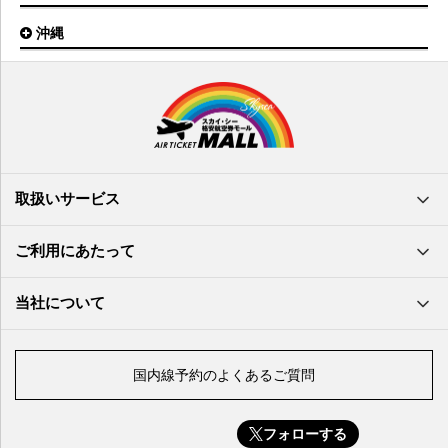
山口宇部空港
高松空港
但馬空港
沖縄
福岡空港
出雲空港
徳島空港
鹿児島空港
米子空港
沖縄(那覇)空港
高知空港
熊本空港
岩国空港
石垣空港
長崎空港
鳥取空港
宮古空港
宮崎空港
隠岐空港
北大東空港
大分空港
萩・石見空港
南大東空港
取扱いサービス
北九州空港
久米島空港
佐賀空港
多良間空港
ご利用にあたって
奄美大島空港
与那国空港
徳之島空港
当社について
沖永良部空港
喜界島空港
国内線予約のよくあるご質問
与論空港
屋久島空港
フォローする
種子島空港