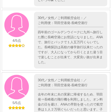
30代／女性／ご利用航空会社：／
ご利用便：羽田空港発-長崎空港行
四年前のゴールデンウイークに九州へ旅行し
た際に長崎空港にお世話になりました。ANA
4
/5点
で、旅行とパックで１人五万円くらいでし
た。長崎探訪は高校の修学旅行以来だったの
ですが、大人になってから行くとまた違う目
で楽しむことが出来て、大変良い旅が出来ま
した。
30代／女性／ご利用航空会社：／
ご利用便：羽田空港発-長崎空港行
去年の年末に夫の実家に帰省するため、羽田
発⇒長崎着の飛行機を利用しました。オン料
5
/5点
金の日を避け、ANAの早割を使ったので航空
券は１人２万弱ぐらいだったと思います。子