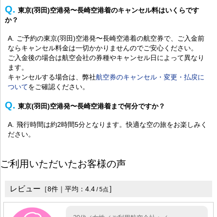
東京(羽田)空港発〜長崎空港着のキャンセル料はいくらです
か？
ご予約の東京(羽田)空港発〜長崎空港着の航空券で、ご入金前
ならキャンセル料金は一切かかりませんのでご安心ください。
ご入金後の場合は航空会社の券種やキャンセル日によって異なり
ます。
キャンセルする場合は、弊社
航空券のキャンセル・変更・払戻に
ついて
をご確認ください。
東京(羽田)空港発〜長崎空港着まで何分ですか？
飛行時間は約2時間5分となります。快適な空の旅をお楽しみく
ださい。
ご利用いただいたお客様の声
レビュー
］
［
8
件｜平均：
4.4
/
5
点