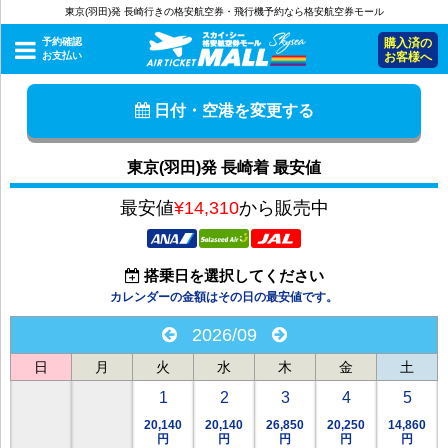
東京(羽田)発 長崎行きの格安航空券・飛行機予約なら格安航空券モール
予約確認
購入済の
お支払い
お客様へ
日付・空港を変更する
東京(羽田)発 長崎着 最安値
最安値
¥14,310
から販売中
搭乗日を選択してください
カレンダーの金額はその日の最安値です。
2026/09
日
月
火
水
木
金
土
1
2
3
4
5
20,140
20,140
26,850
20,250
14,860
円
円
円
円
円