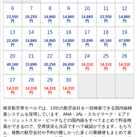
6
7
8
9
10
11
12
23,550
20,250
14,860
14,860
14,860
23,550
14,860
円
円
円
円
円
円
円
13
14
15
16
17
18
19
22,450
14,860
14,860
14,860
33,890
40,160
47,090
円
円
円
円
円
円
円
20
21
22
23
24
25
26
40,160
33,890
20,250
26,850
14,310
14,310
14,310
円
円
円
円
円
円
円
27
28
29
30
14,310
14,310
14,310
14,310
円
円
円
円
格安航空券モールでは、13社の航空会社を一括検索できる国内線検
索システムを採用しています。ANA・JAL・スカイマーク・エアド
ゥ・ジェットスター・ピーチなどの国内線をすべてまとめて料金検
索ができるので、空席状況も当店ですべて確認ができます。もちろ
ん、複数の航空会社や予約の難しかった多くの乗継便もまとめて表