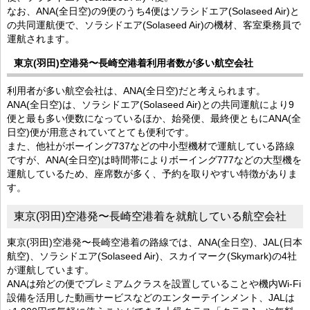
なお、ANA(全日空)の9便のうち4便はソラシドエア(Solaseed Air)と
の共同運航便で、ソラシドエア(Solaseed Air)の機材、客室乗務員で
運航されます。
東京(羽田)空港発〜長崎空港着利用者数が多い航空会社
利用者が多い航空会社は、ANA(全日空)だと考えられます。
ANA(全日空)は、ソラシドエア(Solaseed Air)との共同運航により9
便と最も多い便数になっているほか、始発便、最終便ともにANA(全
日空)便が用意されていてとても便利です。
また、他社がボーイング737などの中小型機材で運航している路線
ですが、ANA(全日空)は時間帯によりボーイング777などの大型機を
運航しているため、座席数が多く、予約を取りやすい特徴がありま
す。
東京(羽田)空港発〜長崎空港着を就航している航空会社
東京(羽田)空港発〜長崎空港着の路線では、ANA(全日空)、JAL(日本
航空)、ソラシドエア(Solaseed Air)、スカイマーク(Skymark)の4社
が運航しています。
ANAは殆どの便でプレミアムクラスを設置していることや機内Wi-Fi
設備を活用した動画サービスなどのエンターテインメント、JALは