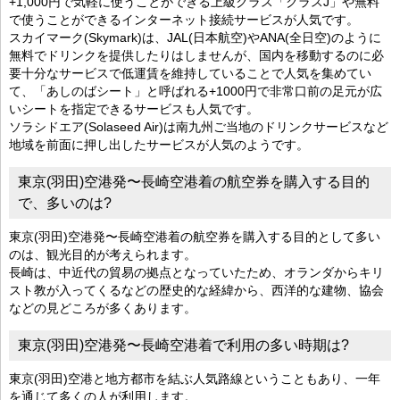
+1,000円で気軽に使うことができる上級クラス「クラスJ」や無料
で使うことができるインターネット接続サービスが人気です。
スカイマーク(Skymark)は、JAL(日本航空)やANA(全日空)のように
無料でドリンクを提供したりはしませんが、国内を移動するのに必
要十分なサービスで低運賃を維持していることで人気を集めてい
て、「あしのばシート」と呼ばれる+1000円で非常口前の足元が広
いシートを指定できるサービスも人気です。
ソラシドエア(Solaseed Air)は南九州ご当地のドリンクサービスなど
地域を前面に押し出したサービスが人気のようです。
東京(羽田)空港発〜長崎空港着の航空券を購入する目的
で、多いのは?
東京(羽田)空港発〜長崎空港着の航空券を購入する目的として多い
のは、観光目的が考えられます。
長崎は、中近代の貿易の拠点となっていたため、オランダからキリ
スト教が入ってくるなどの歴史的な経緯から、西洋的な建物、協会
などの見どころが多くあります。
東京(羽田)空港発〜長崎空港着で利用の多い時期は?
東京(羽田)空港と地方都市を結ぶ人気路線ということもあり、一年
を通じて多くの人が利用します。