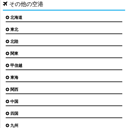
その他の空港
北海道
東北
札幌(新千歳)空港
函館空港
北陸
仙台空港
旭川空港
秋田空港
関東
小松空港
オホーツク紋別空港
青森空港
富山空港
女満別空港
甲信越
東京(羽田)空港
三沢空港
能登空港
釧路空港
東京(成田)空港
いわて花巻空港
東海
新潟空港
稚内空港
茨城空港
福島空港
信州まつもと空港
とかち帯広空港
関西
名古屋(中部)空港
八丈島空港
大館能代空港
根室中標津空港
名古屋(小牧)空港
庄内空港
中国
大阪(伊丹)空港
奥尻空港
静岡空港
山形空港
大阪(関西)空港
利尻空港
四国
広島空港
神戸空港
岡山空港
九州
松山空港
南紀白浜空港