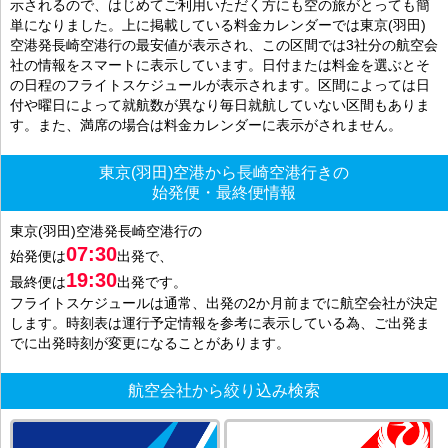
示されるので、はじめてご利用いただく方にも空の旅がとっても簡
単になりました。上に掲載している料金カレンダーでは東京(羽田)
空港発長崎空港行の最安値が表示され、この区間では3社分の航空会
社の情報をスマートに表示しています。日付または料金を選ぶとそ
の日程のフライトスケジュールが表示されます。区間によっては日
付や曜日によって就航数が異なり毎日就航していない区間もありま
す。また、満席の場合は料金カレンダーに表示がされません。
東京(羽田)空港から長崎空港行きの
始発便・最終便情報
東京(羽田)空港発長崎空港行の
07:30
始発便は
出発で、
19:30
最終便は
出発です。
フライトスケジュールは通常、出発の2か月前までに航空会社が決定
します。時刻表は運行予定情報を参考に表示している為、ご出発ま
でに出発時刻が変更になることがあります。
航空会社から絞り込み検索