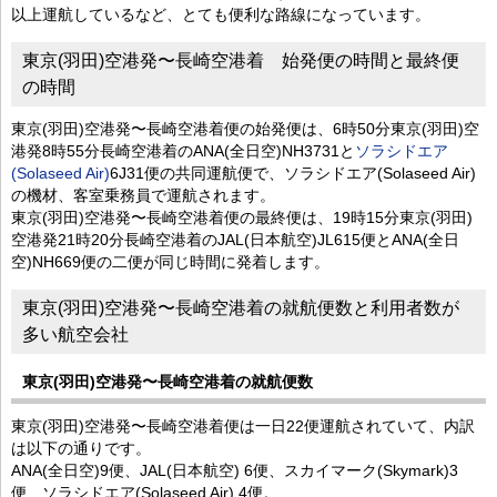
以上運航しているなど、とても便利な路線になっています。
東京(羽田)空港発〜長崎空港着 始発便の時間と最終便
の時間
東京(羽田)空港発〜長崎空港着便の始発便は、6時50分東京(羽田)空
港発8時55分長崎空港着のANA(全日空)NH3731と
ソラシドエア
(Solaseed Air)
6J31便の共同運航便で、ソラシドエア(Solaseed Air)
の機材、客室乗務員で運航されます。
東京(羽田)空港発〜長崎空港着便の最終便は、19時15分東京(羽田)
空港発21時20分長崎空港着のJAL(日本航空)JL615便とANA(全日
空)NH669便の二便が同じ時間に発着します。
東京(羽田)空港発〜長崎空港着の就航便数と利用者数が
多い航空会社
東京(羽田)空港発〜長崎空港着の就航便数
東京(羽田)空港発〜長崎空港着便は一日22便運航されていて、内訳
は以下の通りです。
ANA(全日空)9便、JAL(日本航空) 6便、スカイマーク(Skymark)3
便、ソラシドエア(Solaseed Air) 4便。