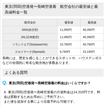
東京(羽田)空港発〜長崎空港着 航空会社の最安値と最
高値料金一覧
航空会社
最安値
最高値
ANA(全日空)
11,090円
46,390円
JAL(日本航空)
11,090円
46,390円
ソラシドエア(Solaseed Air)
10,790円
40,790円
スカイマーク(Skymark)
8,790円
33,190円
長崎には、歴史を感じることができるスポットや、ハウステンボス
などの全国的に有名な観光地が多数あります。
よくある質問
東京(羽田)空港発〜長崎空港着の料金はいくらですか？
東京(羽田)空港発〜長崎空港着の片道料金は14,310円です。料
金は変動するためお早めにご予約下さい。
また便を追加する事により往復予約も可能です。