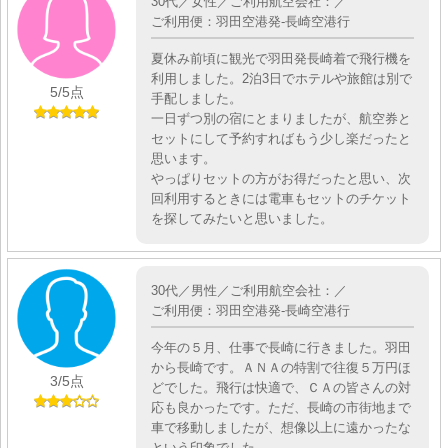
30代／女性／ご利用航空会社：／
ご利用便：羽田空港発-長崎空港行
夏休み前頃に観光で羽田発長崎着で飛行機を
利用しました。2泊3日でホテルや旅館は別で
5
/5点
手配しました。
一日ずつ別の宿にとまりましたが、航空券と
セットにして予約すればもう少し楽だったと
思います。
やっぱりセットの方がお得だったと思い、次
回利用するときには電車もセットのチケット
を探してみたいと思いました。
30代／男性／ご利用航空会社：／
ご利用便：羽田空港発-長崎空港行
今年の５月、仕事で長崎に行きました。羽田
から長崎です。ＡＮＡの特割で往復５万円ほ
3
/5点
どでした。飛行は快適で、ＣＡの皆さんの対
応も良かったです。ただ、長崎の市街地まで
車で移動しましたが、想像以上に遠かったな
という印象でした。