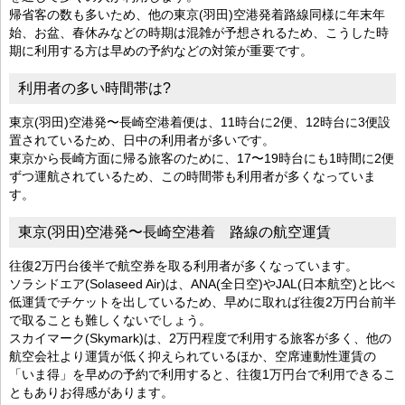
帰省客の数も多いため、他の東京(羽田)空港発着路線同様に年末年
始、お盆、春休みなどの時期は混雑が予想されるため、こうした時
期に利用する方は早めの予約などの対策が重要です。
利用者の多い時間帯は?
東京(羽田)空港発〜長崎空港着便は、11時台に2便、12時台に3便設
置されているため、日中の利用者が多いです。
東京から長崎方面に帰る旅客のために、17〜19時台にも1時間に2便
ずつ運航されているため、この時間帯も利用者が多くなっていま
す。
東京(羽田)空港発〜長崎空港着 路線の航空運賃
往復2万円台後半で航空券を取る利用者が多くなっています。
ソラシドエア(Solaseed Air)は、ANA(全日空)やJAL(日本航空)と比べ
低運賃でチケットを出しているため、早めに取れば往復2万円台前半
で取ることも難しくないでしょう。
スカイマーク(Skymark)は、2万円程度で利用する旅客が多く、他の
航空会社より運賃が低く抑えられているほか、空席連動性運賃の
「いま得」を早めの予約で利用すると、往復1万円台で利用できるこ
ともありお得感があります。