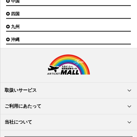
中国
大阪(伊丹)空港
奥尻空港
静岡空港
山形空港
大阪(関西)空港
利尻空港
四国
広島空港
神戸空港
岡山空港
九州
松山空港
南紀白浜空港
山口宇部空港
高松空港
但馬空港
沖縄
福岡空港
出雲空港
徳島空港
鹿児島空港
米子空港
沖縄(那覇)空港
高知空港
熊本空港
岩国空港
石垣空港
長崎空港
鳥取空港
宮古空港
宮崎空港
隠岐空港
北大東空港
大分空港
萩・石見空港
南大東空港
取扱いサービス
北九州空港
久米島空港
佐賀空港
多良間空港
ご利用にあたって
奄美大島空港
与那国空港
徳之島空港
当社について
沖永良部空港
喜界島空港