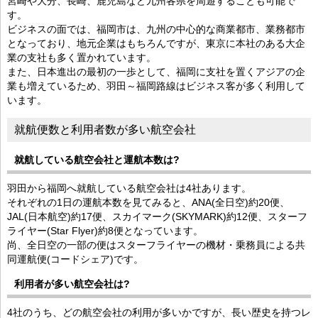
宮崎や大分、長崎、鹿児島など九州各県を周遊することも可能で
す。
ビジネスの面では、福岡市は、九州の中心的な商業都市、業務都市
となっており、地元企業はもちろんですが、東京に本社のある大企
業の支社も多く置かれています。
また、日本進出の最初の一歩として、福岡に支社を置くアジアの企
業も増えているため、羽田～福岡路線はビジネス客が多く利用して
います。
就航便数と利用者数が多い航空会社
就航している航空会社と運航本数は?
羽田から福岡へ就航している航空会社は4社あります。
それぞれの1日の運航本数を見てみると、ANA(全日空)約20便、
JAL(日本航空)約17便、スカイマーク(SKYMARK)約12便、スターフ
ライヤー(Star Flyer)約8便となっています。
尚、全日空の一部の便はスターフライヤーの機材・乗務員による共
同運航便(コードシェア)です。
利用者が多い航空会社は?
4社のうち、どの航空会社の利用が多いかですが、長い歴史を持つレ