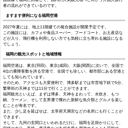
者の流れができているのです。
ますます便利になる福岡空港
2027年夏には、地上11階建ての複合施設が開業予定です。
この施設には、カフェや食品スーパー、フードコート、お土産店な
どが入り、飛行機を利用しない方でも気軽に立ち寄れる施設になる
でしょう。
福岡の観光スポットと地域情報
福岡空港は、東京(羽田)、東京(成田)、大阪(関西)に次いで、全国で
4位の乗降客数を誇る空港で、全国でも珍しい、都市部にある空港と
しても知られています。
そのため、アクセスも大変便利で、博多駅までは市営地下鉄で5分、
繁華街の天神までは11分で行くことができます。
福岡観光といえば、まずは博多、天神をまわって、水炊き、もつ
鍋、ラーメン、そして玄界灘で獲れた新鮮な魚介類とグルメを楽し
むことが有名です。
また、少し足を延ばせば、太宰府天満宮などの名所にも行くことが
できます。
そして、九州の玄関口といわれるだけに、福岡を足掛かりにして、