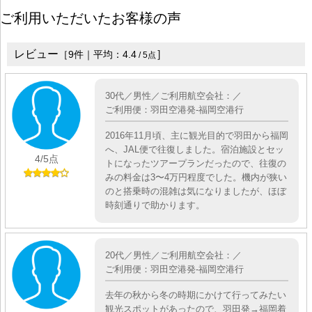
ご利用いただいたお客様の声
レビュー
］
［
9
件｜平均：
4.4
/
5
点
30代／男性／ご利用航空会社：／
ご利用便：羽田空港発-福岡空港行
2016年11月頃、主に観光目的で羽田から福岡
へ、JAL便で往復しました。宿泊施設とセッ
4
/5点
トになったツアープランだったので、往復の
みの料金は3〜4万円程度でした。機内が狭い
のと搭乗時の混雑は気になりましたが、ほぼ
時刻通りで助かります。
20代／男性／ご利用航空会社：／
ご利用便：羽田空港発-福岡空港行
去年の秋から冬の時期にかけて行ってみたい
観光スポットがあったので、羽田発→福岡着