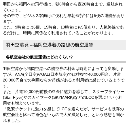
羽田から福岡への飛行機は、朝6時台から夜20時台まで、運航され
ています。
その中で、ビジネス客向けに便利な早朝6時台には5便の運航があり
ます。
また、9時台には6便、15時台、19時台にも5便あり、人気路線であ
るだけに、時間に関係なく利用されていることがわかります。
羽田空港発→福岡空港着の路線の航空運賃
各航空会社の航空運賃はどのくらい?
羽田空港から福岡空港への航空券の料金は時期によっても変動しま
すが、ANA(全日空)やJAL(日本航空)では往復で40,000円台、片道
20,000円台での利用ならお得感があると利用者は感じているようで
す。
また、片道10,000円前後の料金に魅力を感じて、スターフライヤー
(Star Flyer)やスカイマーク(SKYMARK)などのLCCを選ぶという利
用者も増えています。
「激安チケットに魅力を感じてLCCを選んだが、サービスも既存の
航空会社と比べて遜色ないもので大変満足した」という感想も聞か
れました。