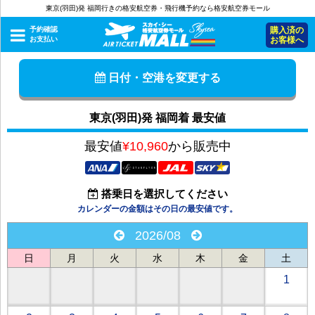
東京(羽田)発 福岡行きの格安航空券・飛行機予約なら格安航空券モール
予約確認
購入済の
お支払い
お客様へ
日付・空港を変更する
東京(羽田)発 福岡着 最安値
最安値
¥10,960
から販売中
搭乗日を選択してください
カレンダーの金額はその日の最安値です。
2026/08
日
月
火
水
木
金
土
1