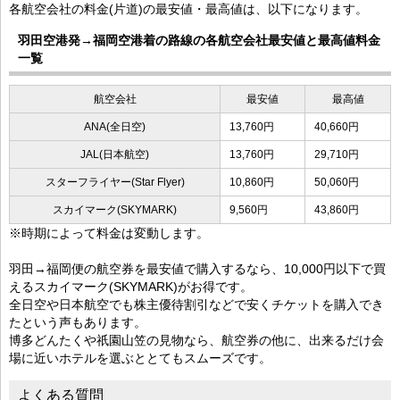
各航空会社の料金(片道)の最安値・最高値は、以下になります。
羽田空港発→福岡空港着の路線の各航空会社最安値と最高値料金
一覧
航空会社
最安値
最高値
ANA(全日空)
13,760円
40,660円
JAL(日本航空)
13,760円
29,710円
スターフライヤー(Star Flyer)
10,860円
50,060円
スカイマーク(SKYMARK)
9,560円
43,860円
※時期によって料金は変動します。
羽田→福岡便の航空券を最安値で購入するなら、10,000円以下で買
えるスカイマーク(SKYMARK)がお得です。
全日空や日本航空でも株主優待割引などで安くチケットを購入でき
たという声もあります。
博多どんたくや祇園山笠の見物なら、航空券の他に、出来るだけ会
場に近いホテルを選ぶととてもスムーズです。
よくある質問