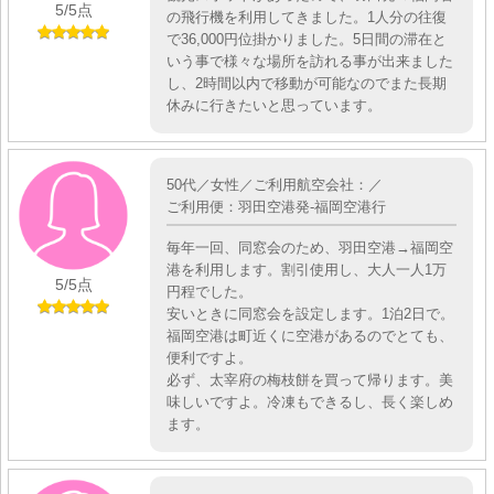
5
/5点
の飛行機を利用してきました。1人分の往復
で36,000円位掛かりました。5日間の滞在と
いう事で様々な場所を訪れる事が出来ました
し、2時間以内で移動が可能なのでまた長期
休みに行きたいと思っています。
50代／女性／ご利用航空会社：／
ご利用便：羽田空港発-福岡空港行
毎年一回、同窓会のため、羽田空港→福岡空
港を利用します。割引使用し、大人一人1万
5
/5点
円程でした。
安いときに同窓会を設定します。1泊2日で。
福岡空港は町近くに空港があるのでとても、
便利ですよ。
必ず、太宰府の梅枝餅を買って帰ります。美
味しいですよ。冷凍もできるし、長く楽しめ
ます。