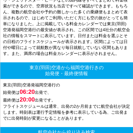
索ができるので、空席状況も当店ですべて確認ができます。もちろ
ん、複数の航空会社や予約の難しかった多くの乗継便もまとめて表
示されるので、はじめてご利用いただく方にも空の旅がとっても簡
単になりました。上に掲載している料金カレンダーでは東京(羽田)
空港発福岡空港行の最安値が表示され、この区間では4社分の航空会
社の情報をスマートに表示しています。日付または料金を選ぶとそ
の日程のフライトスケジュールが表示されます。区間によっては日
付や曜日によって就航数が異なり毎日就航していない区間もありま
す。また、満席の場合は料金カレンダーに表示がされません。
東京(羽田)空港から福岡空港行きの
始発便・最終便情報
東京(羽田)空港発福岡空港行の
06:20
始発便は
出発で、
20:00
最終便は
出発です。
フライトスケジュールは通常、出発の2か月前までに航空会社が決定
します。時刻表は運行予定情報を参考に表示している為、ご出発ま
でに出発時刻が変更になることがあります。
航空会社から絞り込み検索