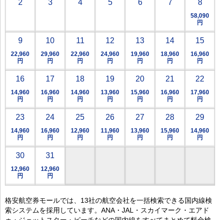
2
3
4
5
6
7
8
58,090
円
9
10
11
12
13
14
15
22,960
29,960
22,960
24,960
19,960
18,960
16,960
円
円
円
円
円
円
円
16
17
18
19
20
21
22
14,960
16,960
14,960
13,960
15,960
16,960
17,960
円
円
円
円
円
円
円
23
24
25
26
27
28
29
14,960
16,960
12,960
11,960
13,960
15,960
14,960
円
円
円
円
円
円
円
30
31
12,960
12,960
円
円
格安航空券モールでは、13社の航空会社を一括検索できる国内線検
索システムを採用しています。ANA・JAL・スカイマーク・エアド
ゥ・ジェットスター・ピーチなどの国内線をすべてまとめて料金検