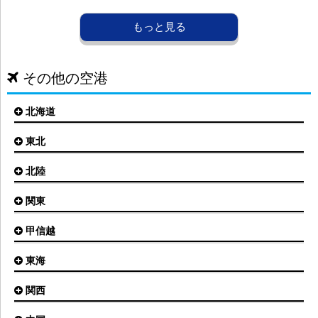
その他の空港
北海道
東北
札幌(新千歳)空港
函館空港
北陸
仙台空港
旭川空港
秋田空港
関東
小松空港
オホーツク紋別空港
青森空港
富山空港
女満別空港
甲信越
東京(羽田)空港
三沢空港
能登空港
釧路空港
東京(成田)空港
いわて花巻空港
東海
新潟空港
稚内空港
茨城空港
福島空港
信州まつもと空港
とかち帯広空港
関西
名古屋(中部)空港
八丈島空港
大館能代空港
根室中標津空港
名古屋(小牧)空港
庄内空港