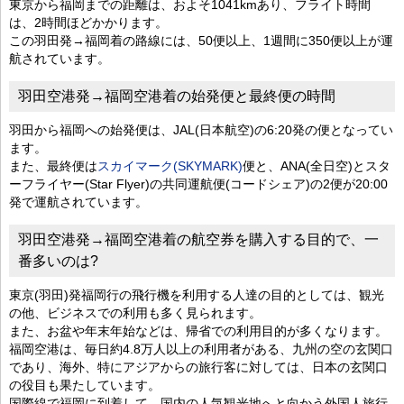
東京から福岡までの距離は、およそ1041kmあり、フライト時間
は、2時間ほどかかります。
この羽田発→福岡着の路線には、50便以上、1週間に350便以上が運
航されています。
羽田空港発→福岡空港着の始発便と最終便の時間
羽田から福岡への始発便は、JAL(日本航空)の6:20発の便となってい
ます。
また、最終便は
スカイマーク(SKYMARK)
便と、ANA(全日空)とスタ
ーフライヤー(Star Flyer)の共同運航便(コードシェア)の2便が20:00
発で運航されています。
羽田空港発→福岡空港着の航空券を購入する目的で、一
番多いのは?
東京(羽田)発福岡行の飛行機を利用する人達の目的としては、観光
の他、ビジネスでの利用も多く見られます。
また、お盆や年末年始などは、帰省での利用目的が多くなります。
福岡空港は、毎日約4.8万人以上の利用者がある、九州の空の玄関口
であり、海外、特にアジアからの旅行客に対しては、日本の玄関口
の役目も果たしています。
国際線で福岡に到着して、国内の人気観光地へと向かう外国人旅行