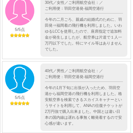
30代／女性／ご利用航空会社：／
ご利用便：羽田空港発-福岡空港行
今年の二月ごろ、親戚の結婚式のために、羽
田発⇒福岡着の飛行機を利用しました。いわ
5
/5点
ゆるLCCを使用したので、座席指定で追加料
金が発生しましたが、航空券は片道で１人一
万円以下でした。特にマイル等はありません
でした。
40代／男性／ご利用航空会社：／
ご利用便：羽田空港発-福岡空港行
今年の1月下旬に出張が入ったため、羽田空
港から福岡空港の飛行機を利用しました。格
5
/5点
安航空券を検索できるスカイスキャナーとい
うサイトを利用して、ANAの往復チケットが
2万円強で購入出来ました。中国とは違い日
本の国内線は遅れる事無く離発着するので安
心感が違います。