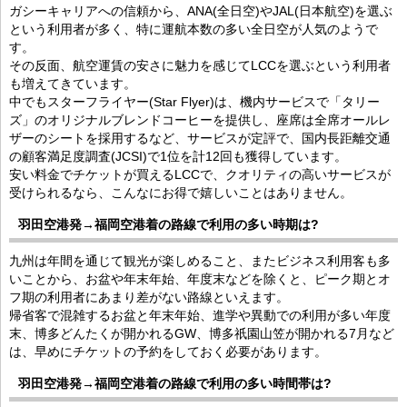
ガシーキャリアへの信頼から、ANA(全日空)やJAL(日本航空)を選ぶ
という利用者が多く、特に運航本数の多い全日空が人気のようで
す。
その反面、航空運賃の安さに魅力を感じてLCCを選ぶという利用者
も増えてきています。
中でもスターフライヤー(Star Flyer)は、機内サービスで「タリー
ズ」のオリジナルブレンドコーヒーを提供し、座席は全席オールレ
ザーのシートを採用するなど、サービスが定評で、国内長距離交通
の顧客満足度調査(JCSI)で1位を計12回も獲得しています。
安い料金でチケットが買えるLCCで、クオリティの高いサービスが
受けられるなら、こんなにお得で嬉しいことはありません。
羽田空港発→福岡空港着の路線で利用の多い時期は?
九州は年間を通じて観光が楽しめること、またビジネス利用客も多
いことから、お盆や年末年始、年度末などを除くと、ピーク期とオ
フ期の利用者にあまり差がない路線といえます。
帰省客で混雑するお盆と年末年始、進学や異動での利用が多い年度
末、博多どんたくが開かれるGW、博多祇園山笠が開かれる7月など
は、早めにチケットの予約をしておく必要があります。
羽田空港発→福岡空港着の路線で利用の多い時間帯は?