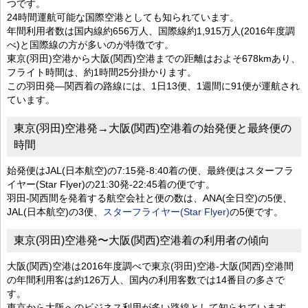
つです。
24時間運航可能な国際空港としても知られています。
年間利用者数は国内線約656万人、国際線約1,915万人(2016年度調
べ)と国際線の方が多いのが特徴です。
東京(羽田)空港から大阪(関西)空港までの距離はおよそ678kmあり、
フライト時間は、約1時間25分掛かります。
この羽田発―関西着の路線には、1日13便、1週間に91便が運航され
ています。
東京(羽田)空港発→大阪(関西)空港着の始発便と最終便の
時間
始発便はJAL(日本航空)の7:15発-8:40着の便、最終便はスターフラ
イヤー(Star Flyer)の21:30発-22:45着の便です。
羽田-関西間を発着する航空会社と便の数は、ANA(全日空)の5便、
JAL(日本航空)の3便、
スターフライヤー(Star Flyer)
の5便です。
東京(羽田)空港発〜大阪(関西)空港着の利用者の傾向
大阪(関西)空港は2016年度調べで東京(羽田)空港-大阪(関西)空港間
の年間利用客は約126万人、国内の利用客数では14番目の多さで
す。
東京から大阪へのビジネス利用が多い路線として知られています。