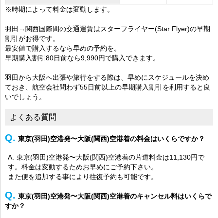
※時期によって料金は変動します。
羽田→関西国際間の交通運賃はスターフライヤー(Star Flyer)の早期
割引がお得です。
最安値で購入するなら早めの予約を。
早期購入割引80日前なら9,990円で購入できます。
羽田から大阪へ出張や旅行をする際は、早めにスケジュールを決め
ておき、航空会社問わず55日前以上の早期購入割引を利用すると良
いでしょう。
よくある質問
東京(羽田)空港発〜大阪(関西)空港着の料金はいくらですか？
東京(羽田)空港発〜大阪(関西)空港着の片道料金は11,130円で
す。料金は変動するためお早めにご予約下さい。
また便を追加する事により往復予約も可能です。
東京(羽田)空港発〜大阪(関西)空港着のキャンセル料はいくらで
すか？