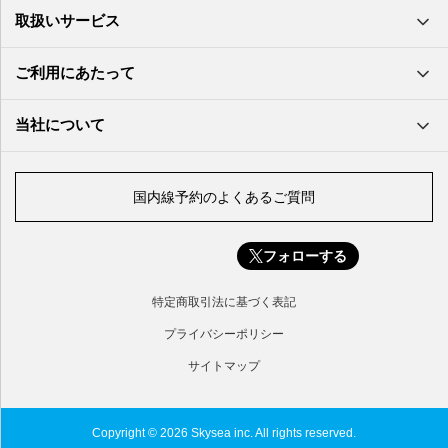
萩・石見空港
南大東空港
取扱いサービス
北九州空港
久米島空港
佐賀空港
多良間空港
ご利用にあたって
奄美大島空港
与那国空港
徳之島空港
当社について
沖永良部空港
喜界島空港
国内線予約のよくあるご質問
与論空港
屋久島空港
フォローする
種子島空港
対馬空港
特定商取引法に基づく表記
五島福江空港
プライバシーポリシー
サイトマップ
Copyright © 2026 Skysea inc. All rights reserved.