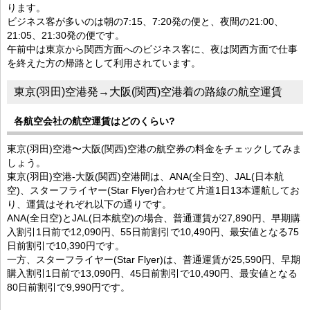
ります。
ビジネス客が多いのは朝の7:15、7:20発の便と、夜間の21:00、
21:05、21:30発の便です。
午前中は東京から関西方面へのビジネス客に、夜は関西方面で仕事
を終えた方の帰路として利用されています。
東京(羽田)空港発→大阪(関西)空港着の路線の航空運賃
各航空会社の航空運賃はどのくらい?
東京(羽田)空港〜大阪(関西)空港の航空券の料金をチェックしてみま
しょう。
東京(羽田)空港-大阪(関西)空港間は、ANA(全日空)、JAL(日本航
空)、スターフライヤー(Star Flyer)合わせて片道1日13本運航してお
り、運賃はそれぞれ以下の通りです。
ANA(全日空)とJAL(日本航空)の場合、普通運賃が27,890円、早期購
入割引1日前で12,090円、55日前割引で10,490円、最安値となる75
日前割引で10,390円です。
一方、スターフライヤー(Star Flyer)は、普通運賃が25,590円、早期
購入割引1日前で13,090円、45日前割引で10,490円、最安値となる
80日前割引で9,990円です。