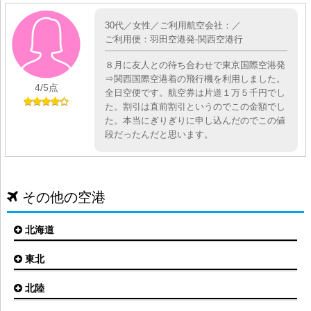
30代／女性／ご利用航空会社：／
ご利用便：羽田空港発-関西空港行
８月に友人との待ち合わせで東京国際空港発
⇒関西国際空港着の飛行機を利用しました。
4
/5点
全日空便です。航空券は片道１万５千円でし
た。割引は直前割引というのでこの金額でし
た。本当にぎりぎりに申し込んだのでこの値
段だったんだと思います。
その他の空港
北海道
東北
札幌(新千歳)空港
函館空港
北陸
仙台空港
旭川空港
秋田空港