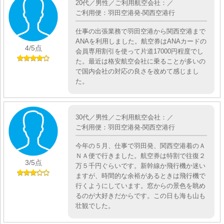
20代／男性／ご利用航空会社：／
ご利用便：羽田空港発-関西空港行
仕事の出張業務で羽田空港から関西空港まで
ANAを利用しました。航空券はANAカードの
4
/5点
会員専用割引を使って片道17000円程度でし
た。最近は格安航空会社に乗ることが多いの
で国内会社の対応の良さを改めて感じまし
た。
30代／男性／ご利用航空会社：／
ご利用便：羽田空港発-関西空港行
今年の５月、仕事で羽田発、関西空港着のＡ
ＮＡ便で行きました。航空券は特割で往復２
3
/5点
万５千円ぐらいです。新幹線か飛行機か迷い
ますが、時間的な余裕があるときは飛行機で
行くようにしています。窓からの景色を眺め
るのが大好きだからです。この日も海も山も
壮観でした。