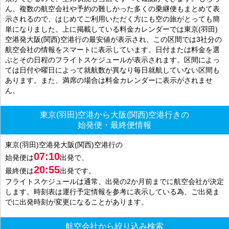
ん、複数の航空会社や予約の難しかった多くの乗継便もまとめて表
示されるので、はじめてご利用いただく方にも空の旅がとっても簡
単になりました。上に掲載している料金カレンダーでは東京(羽田)
空港発大阪(関西)空港行の最安値が表示され、この区間では3社分の
航空会社の情報をスマートに表示しています。日付または料金を選
ぶとその日程のフライトスケジュールが表示されます。区間によっ
ては日付や曜日によって就航数が異なり毎日就航していない区間も
あります。また、満席の場合は料金カレンダーに表示がされませ
ん。
東京(羽田)空港から大阪(関西)空港行きの
始発便・最終便情報
東京(羽田)空港発大阪(関西)空港行の
07:10
始発便は
出発で、
20:55
最終便は
出発です。
フライトスケジュールは通常、出発の2か月前までに航空会社が決定
します。時刻表は運行予定情報を参考に表示している為、ご出発ま
でに出発時刻が変更になることがあります。
航空会社から絞り込み検索