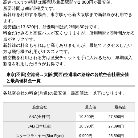
高速バスでの移動は新宿駅-梅田駅間で2,800円が最安値。
所要時間は9時間程度です。
新幹線を利用する場合、東京駅から新大阪駅まで新幹線が利用でき
ます。
最安値は13,620円、所要時間は約2時間30分です。
料金だけみると高速バスが安くなりますが、所用時間が9時間かかる
点がネックです。
新幹線の料金もそれほど高くありませんが、最短でアクセスしたい
方は飛行機の利用がオススメです。
航空機を利用される方は激安チケットを手に入れるため、早期購入
割引を利用したほうがお得です。
東京(羽田)空港発→大阪(関西)空港着の路線の各航空会社最安値
と最高値料金一覧
各航空会社の料金(片道)の最安値・最高値は、以下になります。
航空会社
最安値
最高値
ANA(全日空)
10,390円
27,890円
JAL(日本航空)
10,390円
27,890円
スターフライヤー(Star Flyer)
9,990円
25,590円