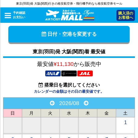
東京(羽田)発 大阪(関西)行きの格安航空券・飛行機予約なら格安航空券モール
予約確認
購入済の
お支払い
お客様へ
日付・空港を変更する
東京(羽田)発 大阪(関西)着 最安値
最安値
¥11,130
から販売中
搭乗日を選択してください
カレンダーの金額はその日の最安値です。
2026/08
日
月
火
水
木
金
土
1