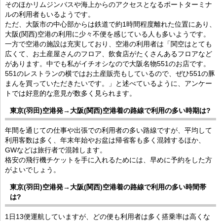
そのほかリムジンバスや海上からのアクセスとなるポートターミナ
ルの利用者もいるようです。
ただ、大阪市の中心部からは鉄道で約1時間程度離れた位置にあり、
大阪(関西)空港の利用に少々不便を感じている人も多いようです。
一方で空港の施設は充実しており、空港の利用者は「関空はとても
広くて、お土産屋さんのフロア、飲食店がたくさんあるフロアなど
があります。中でも私がイチオシなので大阪名物551のお店です。
551のレストランの横ではお土産販売もしているので、ぜひ551の豚
まんを買っていただきたいです。」と述べているように、アンケー
トでは好意的な意見が数多く見られます。
東京(羽田)空港発→大阪(関西)空港着の路線で利用の多い時期は?
年間を通じての仕事や出張での利用者の多い路線ですが、平均して
利用客数は多く、年末年始やお盆は帰省客も多く混雑するほか、
GWなどは旅行者で混雑します。
格安の飛行機チケットを手に入れるためには、早めに予約をした方
がよいでしょう。
東京(羽田)空港発→大阪(関西)空港着の路線で利用の多い時間帯
は?
1日13便運航していますが、どの便も利用者は多く搭乗率は高くな