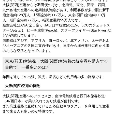
大阪(関西)空港からは羽田便のほか、北海道、東北、関東、四国、
九州各地の空港への定期就航路線があり、利用客数が多い順に新千
歳空港約128万人、那覇空港約112万人、東京(羽田)空港約110万
人、成田空港約77万人、福岡空港約55万人です。
航空会社はANA(全日空)、JAL(日本航空)のほか、LCCのジェットス
ター(Jetstar)、ピーチ航空(Peach)、スターフライヤー(Star Flyer)な
どが運航しています。
国際線はアジア、アフリカ、ヨーロッパ、北アメリカ、太平洋およ
びオセアニアの各国に直通便があり、日本から海外旅行に向かう際
のおもな空路となっています。
東京(羽田)空港発→大阪(関西)空港着の航空券を購入する
目的で、一番多いのは?
年間を通じての出張、観光、帰省などで利用者の多い路線です。
大阪(関西)空港の特徴
大阪(関西)空港へのアクセスは、南海電気鉄道と西日本旅客鉄道
（JR西日本）が乗り入れており鉄道が便利です。
また高速道路と直結しているため自動車やタクシーを利用して空港
まで来る人も多いのが特徴です。