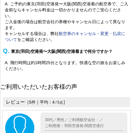
ご予約の東京(羽田)空港発〜大阪(関西)空港着の航空券で、ご入
金前ならキャンセル料金は一切かかりませんのでご安心くださ
い。
ご入金後の場合は航空会社の券種やキャンセル日によって異なり
ます。
キャンセルする場合は、弊社
航空券のキャンセル・変更・払戻に
ついて
をご確認ください。
東京(羽田)空港発〜大阪(関西)空港着まで何分ですか？
飛行時間は約1時間25分となります。快適な空の旅をお楽しみ
ください。
ご利用いただいたお客様の声
レビュー
］
［
5
件｜平均：
4
/
5
点
30代／男性／ご利用航空会社：／
ご利用便：羽田空港発-関西空港行