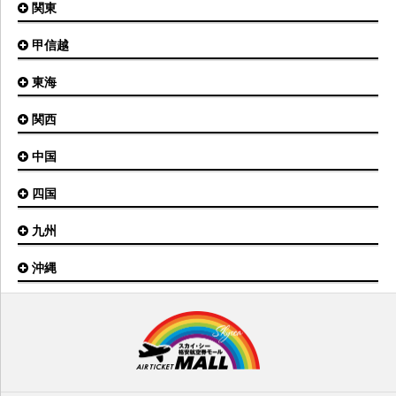
関東
小松空港
オホーツク紋別空港
青森空港
富山空港
女満別空港
甲信越
東京(羽田)空港
三沢空港
能登空港
釧路空港
東京(成田)空港
いわて花巻空港
東海
新潟空港
稚内空港
茨城空港
福島空港
信州まつもと空港
とかち帯広空港
関西
名古屋(中部)空港
八丈島空港
大館能代空港
根室中標津空港
名古屋(小牧)空港
庄内空港
中国
大阪(伊丹)空港
奥尻空港
静岡空港
山形空港
大阪(関西)空港
利尻空港
四国
広島空港
神戸空港
岡山空港
九州
松山空港
南紀白浜空港
山口宇部空港
高松空港
但馬空港
沖縄
福岡空港
出雲空港
徳島空港
鹿児島空港
米子空港
沖縄(那覇)空港
高知空港
熊本空港
岩国空港
石垣空港
長崎空港
鳥取空港
宮古空港
宮崎空港
隠岐空港
北大東空港
大分空港