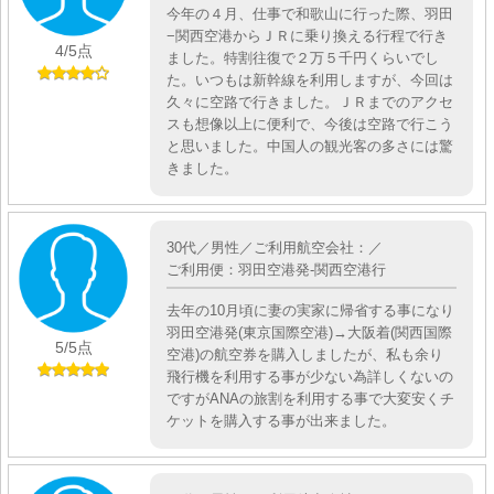
今年の４月、仕事で和歌山に行った際、羽田
−関西空港からＪＲに乗り換える行程で行き
4
/5点
ました。特割往復で２万５千円くらいでし
た。いつもは新幹線を利用しますが、今回は
久々に空路で行きました。ＪＲまでのアクセ
スも想像以上に便利で、今後は空路で行こう
と思いました。中国人の観光客の多さには驚
きました。
30代／男性／ご利用航空会社：／
ご利用便：羽田空港発-関西空港行
去年の10月頃に妻の実家に帰省する事になり
羽田空港発(東京国際空港)→大阪着(関西国際
5
/5点
空港)の航空券を購入しましたが、私も余り
飛行機を利用する事が少ない為詳しくないの
ですがANAの旅割を利用する事で大変安くチ
ケットを購入する事が出来ました。