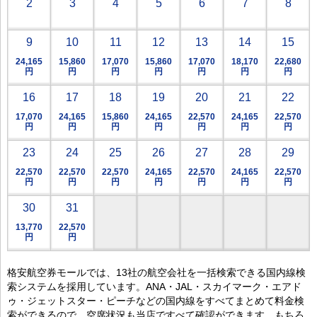
2
3
4
5
6
7
8
9
10
11
12
13
14
15
24,165
15,860
17,070
15,860
17,070
18,170
22,680
円
円
円
円
円
円
円
16
17
18
19
20
21
22
17,070
24,165
15,860
24,165
22,570
24,165
22,570
円
円
円
円
円
円
円
23
24
25
26
27
28
29
22,570
22,570
22,570
24,165
22,570
24,165
22,570
円
円
円
円
円
円
円
30
31
13,770
22,570
円
円
格安航空券モールでは、13社の航空会社を一括検索できる国内線検
索システムを採用しています。ANA・JAL・スカイマーク・エアド
ゥ・ジェットスター・ピーチなどの国内線をすべてまとめて料金検
索ができるので、空席状況も当店ですべて確認ができます。もちろ