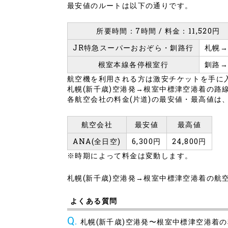
最安値のルートは以下の通りです。
所要時間：7時間 / 料金：11,520円
JR特急スーパーおおぞら・釧路行
札幌
根室本線各停根室行
釧路
航空機を利用される方は激安チケットを手に
札幌(新千歳)空港発→根室中標津空港着の路
各航空会社の料金(片道)の最安値・最高値は
航空会社
最安値
最高値
ANA(全日空)
6,300円
24,800円
※時期によって料金は変動します。
札幌(新千歳)空港発→根室中標津空港着の
よくある質問
札幌(新千歳)空港発〜根室中標津空港着