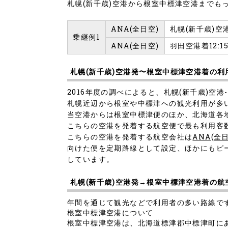
札幌(新千歳)空港から根室中標津空港まで
ANA(全日空)
札幌(新千歳)空港
乗継例1
ANA(全日空)
羽田空港着12:1
札幌(新千歳)空港発〜根室中標津空港着の利
2016年度の調べによると、札幌(新千歳)空
札幌近辺から根室や中標津への観光利用が多
当空港からは根室中標津便のほか、北海道各
こちらの空港を発着する航空便で最も利用客数が
こちらの空港を発着する航空会社は
ANA(全
向けた便を定期路線として設定、ほかにもピーチ
しています。
札幌(新千歳)空港発→根室中標津空港着の航
年間を通じて観光などで利用者の多い路線で
根室中標津空港について
根室中標津空港は、北海道標津郡中標津町に