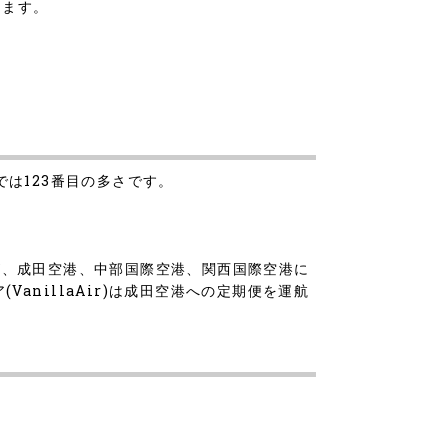
きます。
では123番目の多さです。
ar)が、成田空港、中部国際空港、関西国際空港に
anillaAir)は成田空港への定期便を運航