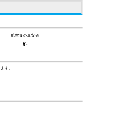
航空券の最安値
¥-
います。
。