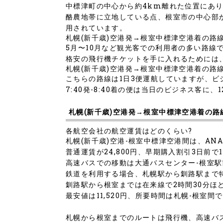
中標津町の中心から約4km離れた位置にあ
酪農地帯に立地している点、根室市の中心部
用されています。
札幌(新千歳)空港発→根室中標津空港着の路
5月〜10月など観光客での利用者の多い路線
格安の飛行機チケットを手に入れるためには
札幌(新千歳)空港発→根室中標津空港着の路
こちらの路線は1日3便運航していますが、ビ
7:40発-8:40着の便は当日のビジネス客に、
札幌(新千歳)空港発→根室中標津空港着の路
各航空会社の航空運賃はどのくらい?
札幌(新千歳)空港-根室中標津空港間は、AN
普通運賃が24,800円、早期購入割引3日前で17
高速バスでの移動は大通バスセンター-根室駅前
鉄道を利用する場合、札幌駅から釧路駅まで
釧路駅から根室までは在来線で2時間30分ほ
最安値は11,520円、所要時間は札幌-根室間
札幌から根室までのルートは飛行機、高速バ