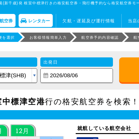
幌(新千歳)発 根室中標津行きの格安航空券・飛行機予約なら格安航空券モ
航空券
レンタカー
欠航・遅延及び運行情報
当店
便を選択
お客様情報簡単入力
航空券予約内容確認
航
出発日
室中標津空港
行の格安航空券を検索
就航している航空会社
月
12月