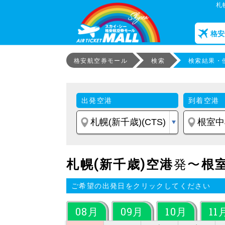
札
格安
格安航空券モール
検索
検索結果・
出発空港
到着空港
札幌(新千歳)空港
発〜
根
ご希望の出発日をクリックしてください
08月
09月
10月
11