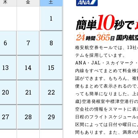
木
金
土
1
6
7
8
格安航空券モールでは、13
テムを採用しています。
ANA・JAL・スカイマー
13
14
15
内線をすべてまとめて料金検
認ができます。もちろん、複
便もまとめて表示されるので
20
21
22
っても簡単になりました。上
歳)空港発根室中標津空港行
空会社の情報をスマートに表
27
28
29
日程のフライトスケジュール
区間によっては日付や曜日に
間もあります。また、満席の