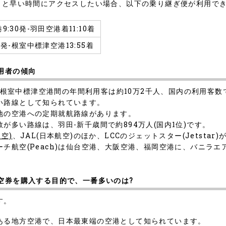
もっと早い時間にアクセスしたい場合、以下の乗り継ぎ便が利用で
9:30発-羽田空港着11:10着
5発-根室中標津空港13:55着
用者の傾向
港-根室中標津空港間の年間利用客は約10万2千人、国内の利用客数
い路線として知られています。
地の空港への定期就航路線があります。
多い路線は、羽田-新千歳間で約894万人(国内1位)です。
日空)
、JAL(日本航空)のほか、LCCのジェットスター(Jetst
航空(Peach)は仙台空港、大阪空港、福岡空港に、バニラエア(V
空券を購入する目的で、一番多いのは?
す。
ある地方空港で、日本最東端の空港として知られています。