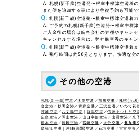
札幌(新千歳)空港発〜根室中標津空港着
また便を追加する事により往復予約も可能で
札幌(新千歳)空港発〜根室中標津空港着
ご予約の札幌(新千歳)空港発〜根室中標
ご入金後の場合は航空会社の券種やキャンセ
キャンセルする場合は、弊社
航空券のキャン
札幌(新千歳)空港発〜根室中標津空港着
飛行時間は約50分となります。快適な空
その他の空港
札幌(新千歳)空港
／
函館空港
／
旭川空港
／
札幌(丘珠
台空港
／
秋田空港
／
青森空港
／
三沢空港
／
いわて花
茨城空港
／
八丈島空港
｜
新潟空港
／
信州まつもと空
広島空港
／
岡山空港
／
山口宇部空港
／
出雲空港
／
米
熊本空港
／
長崎空港
／
宮崎空港
／
大分空港
／
北九州
島福江空港
｜
沖縄(那覇)空港
／
石垣空港
／
宮古空港