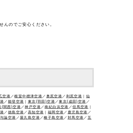
。
ませんのでご安心ください。
広空港
／
根室中標津空港
／
奥尻空港
／
利尻空港
｜
仙
港
／
能登空港
｜
東京(羽田)空港
／
東京(成田)空港
／
阪(関西)空港
／
神戸空港
／
南紀白浜空港
／
但馬空港
｜
港
／
徳島空港
／
高知空港
｜
福岡空港
／
鹿児島空港
／
与論空港
／
屋久島空港
／
種子島空港
／
対馬空港
／
五