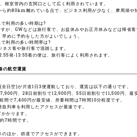
り、根室管内の玄関口として広く利用されています。
から約80km離れている点で、ビジネス利用が少なく、摩周湖や
線で利用の多い時期は?
ですが、GWなどは旅行客で、お盆休みやお正月休みなどは帰省
、早めに予約をした方がよいでしょう。
線で利用の多い時間帯は?
ジネス客や旅行客で混雑します。
12:55発-13:55着の便は、旅行客によく利用されます。
線の航空運賃
A(全日空)が片道1日3便運航しており、運賃は以下の通りです。
,900円、28日前割引で12,900円、55日前割引で11,500円、
間で7,400円が最安値、所要時間は7時間10分程度です。
特急列車を利用したアクセスが最速です。
どかかります。
で約7時間です。
スのほか、鉄道でアクセスができます。