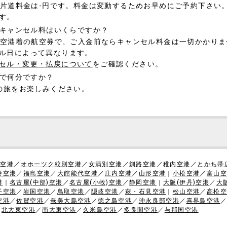
の片道料金は-円です。料金は変動するためお早めにご予約下さい
す。
のキャンセル料はいくらですか？
津空港着の航空券で、ご入金前ならキャンセル料金は一切かかり
ル日によって異なります。
セル・変更・払戻について
をご確認ください。
まで何分ですか？
の旅をお楽しみください。
)空港
／
オホーツク紋別空港
／
女満別空港
／
釧路空港
／
稚内空港
／
とかち帯
巻空港
／
福島空港
／
大館能代空港
／
庄内空港
／
山形空港
｜
小松空港
／
富山空
港
｜
名古屋(中部)空港
／
名古屋(小牧)空港
／
静岡空港
｜
大阪(伊丹)空港
／
大
子空港
／
岩国空港
／
鳥取空港
／
隠岐空港
／
萩・石見空港
｜
松山空港
／
高松空
空港
／
佐賀空港
／
奄美大島空港
／
徳之島空港
／
沖永良部空港
／
喜界島空港
／
／
北大東空港
／
南大東空港
／
久米島空港
／
多良間空港
／
与那国空港