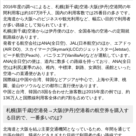
2016年度の調べによると、札幌(新千歳)空港-大阪(伊丹)空港間の年
間利用客は約107万8千人、国内の利用客数では25番目の多さです。
北海道から大阪へのビジネスや観光利用など、幅広い目的で利用者
が多い路線として知られています。
札幌(新千歳)空港からは伊丹便のほか、全国各地の空港への定期就
航路線があります。
発着する航空会社はANA(全日空)、JAL(日本航空)のほか、エアドゥ
(AIR DO)、スカイマーク(Skymark)LCCのジェットスター(Jetstar)、
ピーチ航空(Peach)、バニラエア(VanillaAir)などが運航しています。
ANA(全日空)の便は、道内に数多くの路線を持っており、ANA(全日
空)は利尻(夏季のみ)、稚内、中標津、釧路、女満別、函館といった
空港への直通便があります。
国際線は中国や台湾、韓国などアジアが中心で、上海や天津、桃
園、釜山やソウルなどの都市に直行便があります。
中国と台湾、韓国の3国を合わせた旅客数は2015年度の例では、約
136万人と国際線利用客全体の約7割を占めています。
札幌(新千歳)空港発→大阪(伊丹)空港着の航空券を購入す
る目的で、一番多いのは?
北海道と大阪を結ぶ主要交通機関となっているため、年間を通じて
出張や旅行、帰省などさまざまな目的で利用者の多い路線です。