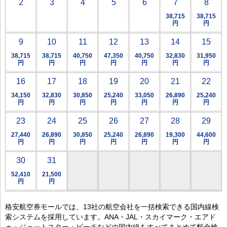
2
3
4
5
6
7
8
38,715
38,715
円
円
9
10
11
12
13
14
15
38,715
38,715
40,750
47,350
40,750
32,830
31,950
円
円
円
円
円
円
円
16
17
18
19
20
21
22
34,150
32,830
30,850
25,240
33,050
26,890
25,240
円
円
円
円
円
円
円
23
24
25
26
27
28
29
27,440
26,890
30,850
25,240
26,890
19,300
44,600
円
円
円
円
円
円
円
30
31
52,410
21,500
円
円
格安航空券モールでは、13社の航空会社を一括検索できる国内線検
索システムを採用しています。ANA・JAL・スカイマーク・エアド
ゥ・ジェットスター・ピーチなどの国内線をすべてまとめて料金検