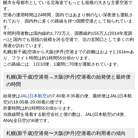
幌市を母都市としている北海道でもっとも規模の大きな主要空港で
す。
空港の運用時間は24時間、国内ではあまり例のない深夜便も運航さ
れており、国内外に多くの路線を持つ国際空港として知られていま
す。
年間利用者数は国内線約1,772万人、国際線約155万人(2014年度調
べ)と国内でも屈指の規模を誇る空港で、北の玄関口として多くの利
用者が訪れています。
札幌(新千歳)空港から大阪(伊丹)空港までの距離はおよそ1,161kmあ
り、フライト時間は約1時間55分掛かります。
この路線には、1日10便、1週間に70便が運航されています。
札幌(新千歳)空港発→大阪(伊丹)空港着の始発便と最終便
の時間
始発便は
JAL(日本航空)
の7:40発-9:35着の便、最終便はJAL(日本航
空)の18:05発-20:00着の便です。
所要時間は約1時間55分掛かります。
当路線間を発着する航空会社と便の数は、JAL(日本航空)の4便、
ANA(全日空)の6便です。
札幌(新千歳)空港発〜大阪(伊丹)空港着の利用者の傾向