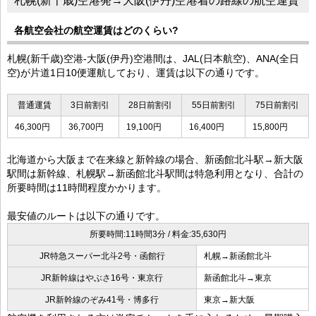
札幌(新千歳)空港発→大阪(伊丹)空港着の路線の航空運賃
各航空会社の航空運賃はどのくらい?
札幌(新千歳)空港-大阪(伊丹)空港間は、JAL(日本航空)、ANA(全日
空)が片道1日10便運航しており、運賃は以下の通りです。
普通運賃
3日前割引
28日前割引
55日前割引
75日前割引
46,300円
36,700円
19,100円
16,400円
15,800円
北海道から大阪まで在来線と新幹線の場合、新函館北斗駅→新大阪
駅間は新幹線、札幌駅→新函館北斗駅間は特急利用となり、合計の
所要時間は11時間程度かかります。
最安値のルートは以下の通りです。
所要時間:11時間3分 / 料金:35,630円
JR特急スーパー北斗2号・函館行
札幌→新函館北斗
JR新幹線はやぶさ16号・東京行
新函館北斗→東京
JR新幹線のぞみ41号・博多行
東京→新大阪