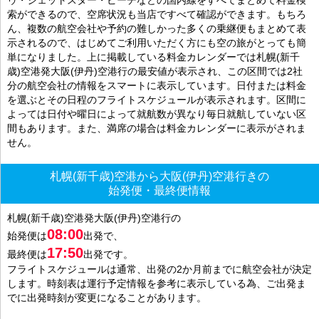
索ができるので、空席状況も当店ですべて確認ができます。もちろ
ん、複数の航空会社や予約の難しかった多くの乗継便もまとめて表
示されるので、はじめてご利用いただく方にも空の旅がとっても簡
単になりました。上に掲載している料金カレンダーでは札幌(新千
歳)空港発大阪(伊丹)空港行の最安値が表示され、この区間では2社
分の航空会社の情報をスマートに表示しています。日付または料金
を選ぶとその日程のフライトスケジュールが表示されます。区間に
よっては日付や曜日によって就航数が異なり毎日就航していない区
間もあります。また、満席の場合は料金カレンダーに表示がされま
せん。
札幌(新千歳)空港から大阪(伊丹)空港行きの
始発便・最終便情報
札幌(新千歳)空港発大阪(伊丹)空港行の
08:00
始発便は
出発で、
17:50
最終便は
出発です。
フライトスケジュールは通常、出発の2か月前までに航空会社が決定
します。時刻表は運行予定情報を参考に表示している為、ご出発ま
でに出発時刻が変更になることがあります。