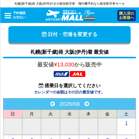
札幌(新千歳)発 大阪(伊丹)行きの格安航空券・飛行機予約なら格安航空券モール
予約確認
購入済の
お支払い
お客様へ
日付・空港を変更する
札幌(新千歳)発 大阪(伊丹)着 最安値
最安値
¥13,030
から販売中
搭乗日を選択してください
カレンダーの金額はその日の最安値です。
2026/08
日
月
火
水
木
金
土
1