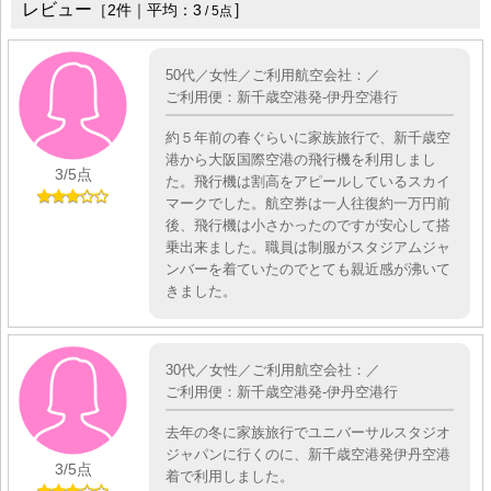
レビュー
］
［
2
件｜平均：
3
/
5
点
50代／女性／ご利用航空会社：／
ご利用便：新千歳空港発-伊丹空港行
約５年前の春ぐらいに家族旅行で、新千歳空
港から大阪国際空港の飛行機を利用しまし
3
/5点
た。飛行機は割高をアピールしているスカイ
マークでした。航空券は一人往復約一万円前
後、飛行機は小さかったのですが安心して搭
乗出来ました。職員は制服がスタジアムジャ
ンバーを着ていたのでとても親近感が沸いて
きました。
30代／女性／ご利用航空会社：／
ご利用便：新千歳空港発-伊丹空港行
去年の冬に家族旅行でユニバーサルスタジオ
ジャパンに行くのに、新千歳空港発伊丹空港
3
/5点
着で利用しました。