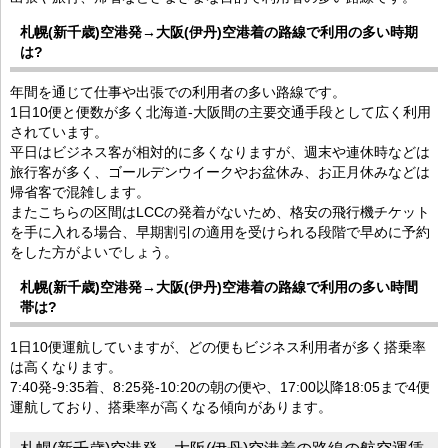
札幌(新千歳)空港発→大阪(伊丹)空港着の路線で利用の多い時期
は?
年間を通じて仕事や出張での利用者の多い路線です。
1日10便と便数が多く北海道-大阪間の主要交通手段として広く利用
されています。
平日はビジネス客が相対的に多くなりますが、週末や連休時などは
旅行客が多く、ゴールデンウイークやお盆休み、お正月休みなどは
帰省客で混雑します。
またこちらの区間はLCCの発着がないため、格安の飛行機チケット
を手に入れる場合、早期割引の適用を受けられる段階で早めに予約
をした方がよいでしょう。
札幌(新千歳)空港発→大阪(伊丹)空港着の路線で利用の多い時間
帯は?
1日10便運航していますが、どの便もビジネス利用者が多く搭乗率
は高くなります。
7:40発-9:35着、8:25発-10:20の朝の便や、17:00以降18:05まで4便
運航しており、搭乗率が高くなる傾向があります。