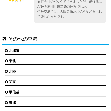
旅行会社のパックで行きましたが、飛行機は
ANAを利用し総額15万円程でした。
伊丹空港では、大阪名物たこ焼きなど食べれ
て楽しかったです。
その他の空港
北海道
東北
札幌(新千歳)空港
函館空港
北陸
仙台空港
旭川空港
秋田空港
関東
小松空港
オホーツク紋別空港
青森空港
富山空港
女満別空港
甲信越
東京(羽田)空港
三沢空港
能登空港
釧路空港
東京(成田)空港
いわて花巻空港
東海
新潟空港
稚内空港
茨城空港
福島空港
信州まつもと空港