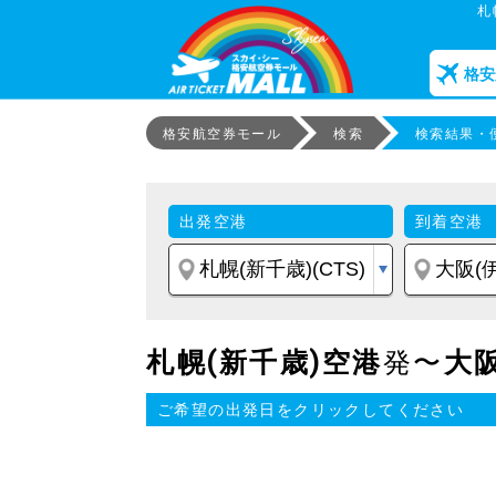
札
格安
格安航空券モール
検索
検索結果・
出発空港
到着空港
札幌(新千歳)空港
発〜
大阪
ご希望の出発日をクリックしてください