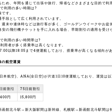
るため、年間を通じて出張や旅行、帰省などさまざまな目的で利
線で利用の多い時期は?
線です。
交通手段として広く利用されています。
、週末や連休時などは旅行客が多く、ゴールデンウイークやお盆
、格安の飛行機チケットを手に入れる場合、早期割引の適用を受け
線で利用の多い時間帯は?
ス利用者が多く搭乗率は高くなります。
の便や、17:00以降18:05まで4便運航しており、搭乗率が高くなる傾向
線の航空運賃
L(日本航空)、ANA(全日空)が片道1日10便運航しており、運賃は
5日前割引
75日前割引
,400円
15,800円
新函館北斗駅→新大阪駅間は新幹線、札幌駅→新函館北斗駅間は特