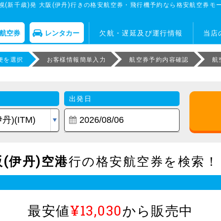
幌(新千歳)発 大阪(伊丹)行きの格安航空券・飛行機予約なら格安航空券モ
航空券
レンタカー
欠航・遅延及び運行情報
当店
便を選択
お客様情報簡単入力
航空券予約内容確認
航
出発日
(伊丹)空港
行の格安航空券を検索！
最安値
¥13,030
から販売中