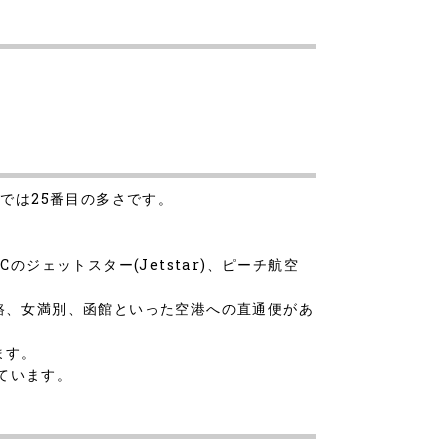
数では25番目の多さです。
Cのジェットスター(Jetstar)、ピーチ航空
釧路、女満別、函館といった空港への直通便があ
ます。
めています。