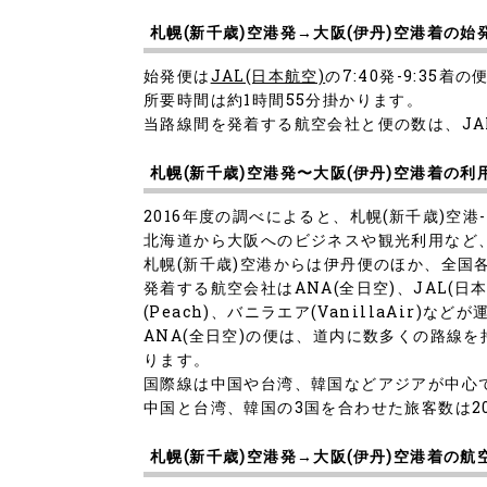
札幌(新千歳)空港発→大阪(伊丹)空港着の
始発便は
JAL(日本航空)
の7:40発-9:35着
所要時間は約1時間55分掛かります。
当路線間を発着する航空会社と便の数は、JAL
札幌(新千歳)空港発〜大阪(伊丹)空港着の利
2016年度の調べによると、札幌(新千歳)空
北海道から大阪へのビジネスや観光利用など
札幌(新千歳)空港からは伊丹便のほか、全国
発着する航空会社はANA(全日空)、JAL(日本航
(Peach)、バニラエア(VanillaAir)な
ANA(全日空)の便は、道内に数多くの路線
ります。
国際線は中国や台湾、韓国などアジアが中心
中国と台湾、韓国の3国を合わせた旅客数は2
札幌(新千歳)空港発→大阪(伊丹)空港着の