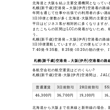
北海道と大阪を結ぶ主要交通機関となってい
札幌(新千歳)空港発→大阪(伊丹)空港着の路
年間を通じて仕事や出張での利用者の多い路
1日10便と便数が多く北海道-大阪間の主要
平日はビジネス客が相対的に多くなりますが
またこちらの区間はLCCの発着がないため
う。
札幌(新千歳)空港発→大阪(伊丹)空港着の路
1日10便運航していますが、どの便もビジネ
7:40発-9:35着、8:25発-10:20の朝
札幌(新千歳)空港発→大阪(伊丹)空港着の路
各航空会社の航空運賃はどのくらい?
札幌(新千歳)空港-大阪(伊丹)空港間は、JA
普通運賃
3日前割引
28日前割引
5
46,300円
36,700円
19,100円
16
北海道から大阪まで在来線と新幹線の場合、