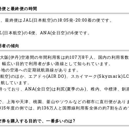
始発便と最終便の時間
の便、最終便はJAL(日本航空)の18:05発-20:00着の便です。
(日本航空)の4便、ANA(全日空)の6便です。
用者の傾向
港-大阪(伊丹)空港間の年間利用客は約107万8千人、国内の利用客
、幅広い目的で利用者が多い路線として知られています。
各地の空港への定期就航路線があります。
空)のほか、エアドゥ(AIR DO)、スカイマーク(Skymark)LC
どが運航しています。
を持っており、ANA(全日空)は利尻(夏季のみ)、稚内、中標津、
で、上海や天津、桃園、釜山やソウルなどの都市に直行便があり
015年度の例では、約136万人と国際線利用客全体の約7割を占
航空券を購入する目的で、一番多いのは?