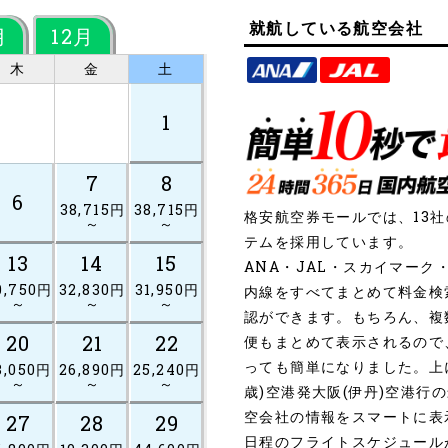
就航している航空会社
月
12月
木
金
土
1
7
8
6
38,715円
38,715円
格安航空券モールでは、13
～
～
テムを採用しています。
13
14
15
ANA・JAL・スカイマー
0,750円
32,830円
31,950円
内線をすべてまとめて料金検
～
～
～
認ができます。もちろん、複
20
21
22
便もまとめて表示されるので
っても簡単になりました。上
3,050円
26,890円
25,240円
～
～
～
歳)空港発大阪(伊丹)空港行
空会社の情報をスマートに表
27
28
29
日程のフライトスケジュール