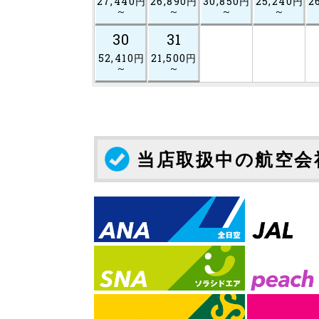
27,440円
26,890円
30,850円
25,240円
2
～
～
～
～
30
31
52,410円
21,500円
～
～
当店取扱中の航空会