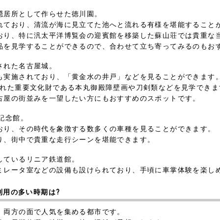
隠居所として作らせた徳川園。
れており、清流が海に見立てた池へと流れる有様を堪能すること
おり、特に汎太平洋博覧会の迎賓館を移築した蘇山荘では貴重な
品を見学することができるので、合わせて立ち寄ってみるのもお
された名古屋城。
も実施されており、「黄金水の井戸」などを見ることができます
かれた重要文化財である本丸御殿障壁画や刀剣類などを見学できま
古屋の街並みを一望したい方にもおすすめのスポットです。
記念館。
おり、その時代を象徴する数多くの車種を見ることができます。
り、街中で貴重な走行シーンを堪能できます。
しているリニア鉄道館。
ミレータ室などの設備も設けられており、手頃に車掌体験を楽し
利用の多い時期は?
、両方の面で人気を集める都市です。