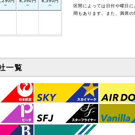
1,290円
8,390円
8,390円
～
～
～
区間によっては日付や曜日に
間もあります。また、満席の
社一覧