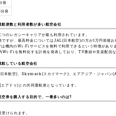
5分発
5分発
の就航便数と利用者数が多い航空会社
)の二つのレガシーキャリアが最も利用されています。
ですが、最高料金についてはJAL(日本航空)の方が1万円前後
では機内のWi-Fiサービスを無料で利用できるという特徴があり
、機内Wi-Fiを無料化する計画を発表しており、TV番組や音楽配
を就航している航空会社
本航空)、Skymark(スカイマーク)、エアアジア・ジャパン(AirAs
DO(エアドゥ)との共同運航便となっています。
の航空券を購入する目的で、一番多いのは?
見受けられます。