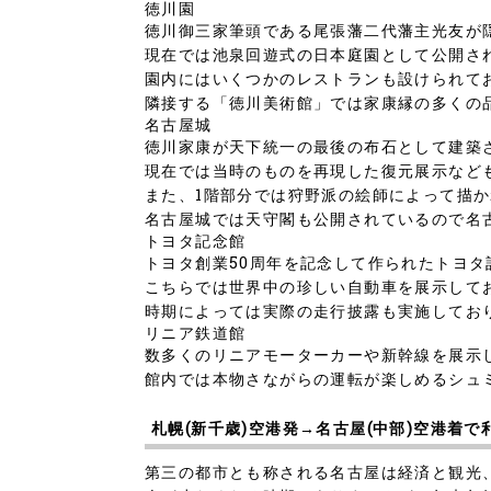
徳川園
徳川御三家筆頭である尾張藩二代藩主光友が
現在では池泉回遊式の日本庭園として公開さ
園内にはいくつかのレストランも設けられて
隣接する「徳川美術館」では家康縁の多くの
名古屋城
徳川家康が天下統一の最後の布石として建築
現在では当時のものを再現した復元展示など
また、1階部分では狩野派の絵師によって描
名古屋城では天守閣も公開されているので名
トヨタ記念館
トヨタ創業50周年を記念して作られたトヨタ
こちらでは世界中の珍しい自動車を展示して
時期によっては実際の走行披露も実施してお
リニア鉄道館
数多くのリニアモーターカーや新幹線を展示
館内では本物さながらの運転が楽しめるシュ
札幌(新千歳)空港発→名古屋(中部)空港着で
第三の都市とも称される名古屋は経済と観光