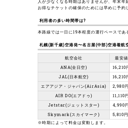
人が少なくなる時期はありませんが、年末年
お得なチケットの確保のためには早めに予約
利用者の多い時間帯は?
本路線では一日に19本程度の運行ペースで
札幌(新千歳)空港発〜名古屋(中部)空港着
航空会社
最安
ANA(全日空)
16,210
JAL(日本航空)
16,210
エアアジア・ジャパン(AirAsia)
2,980
AIR DO(エアドゥ)
11,110
Jetstar(ジェットスター)
4,990
Skymark(スカイマーク)
5,810
※時期によって料金は変動します。