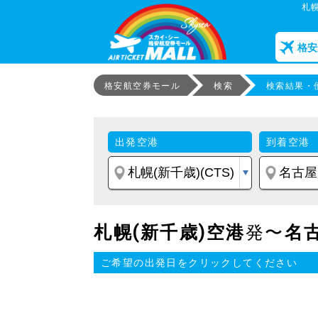
札
格安
格安航空券モール
検索
検索結果・
出発空港
到着空港
札幌(新千歳)空港
発〜
名古
ご希望の出発日をクリックしてください