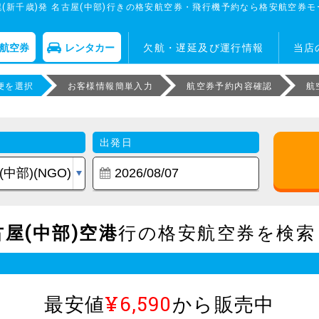
幌(新千歳)発 名古屋(中部)行きの格安航空券・飛行機予約なら格安航空券モ
航空券
レンタカー
欠航・遅延及び運行情報
当店
便を選択
お客様情報簡単入力
航空券予約内容確認
航
出発日
屋(中部)空港
行の格安航空券を検索
最安値
¥6,590
から販売中