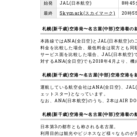
始発
JAL(日本航空)
8時4
最終
Skymark(スカイマーク)
20時5
札幌(新千歳)空港発〜名古屋(中部)空港着
本路線ではANA(全日空)とJAL(日本航空
料金を比較した場合、最低料金は双方とも同額
サービス面を比較した場合、JAL(日本航空)
対するANA(全日空)でも2018年4月より
札幌(新千歳)空港〜名古屋(中部)空港空港
運航している航空会社はANA(全日空)、JAL(日
ェットスター)となっています。
なお、ANA(日本航空)のうち、2本はAIR 
札幌(新千歳)空港発〜名古屋(中部)空港着
日本第3の都市とも称される名古屋。
利用目的は観光やビジネスなど様々なものが