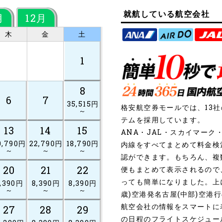
就航している航空会社
月
12月
木
金
土
1
8
6
7
35,515円
格安航空券モールでは、13
～
テムを採用しています。
13
14
15
ANA・JAL・スカイマー
0,790円
22,790円
18,790円
内線をすべてまとめて料金検
～
～
～
認ができます。もちろん、複
20
21
22
便もまとめて表示されるので
っても簡単になりました。上
,390円
8,390円
8,390円
～
～
～
歳)空港発名古屋(中部)空港
航空会社の情報をスマートに
27
28
29
の日程のフライトスケジュー